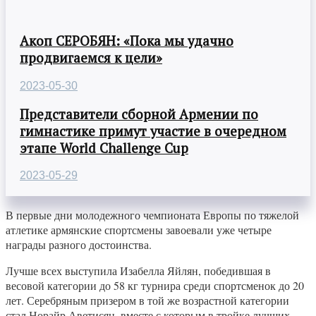
Акоп СЕРОБЯН: «Пока мы удачно
продвигаемся к цели»
2023-05-30
Представители сборной Армении по
гимнастике примут участие в очередном
этапе World Challenge Cup
2023-05-29
В первые дни молодежного чемпионата Европы по тяжелой
атлетике армянские спортсмены завоевали уже четыре
награды разного достоинства.
Лучше всех выступила Изабелла Яйлян, победившая в
весовой категории до 58 кг турнира среди спортсменок до 20
лет. Серебряным призером в той же возрастной категории
стал Норайр Аветисян, вместе с которым в тройке лучших