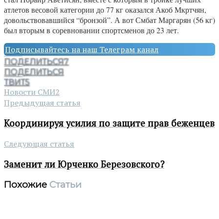
атлетов весовой категории до 77 кг оказался Акоб Мкртчян,
довольствовавшийся “бронзой”. А вот Смбат Маргарян (56 кг)
был вторым в соревновании спортсменов до 23 лет.
Подписывайтесь на наш Телеграм канал
ПОДЕЛИТЬСЯ
7
ПОДЕЛИТЬСЯ
ТВИТ
5
Новости СМИ2
Предыдущая статья
Координируя усилия по защите прав беженцев
Следующая статья
Заменит ли Юрченко Березовского?
Похожие
Статьи