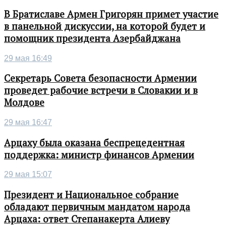
В Братиславе Армен Григорян примет участие
в панельной дискуссии, на которой будет и
помощник президента Азербайджана
29 мая 16:49
Секретарь Совета безопасности Армении
проведет рабочие встречи в Словакии и в
Молдове
29 мая 16:47
Арцаху была оказана беспрецедентная
поддержка: министр финансов Армении
29 мая 15:07
Президент и Национальное собрание
обладают первичным мандатом народа
Арцаха: ответ Степанакерта Алиеву