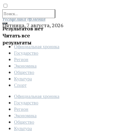
Отправить
Республика Армения
Пятница, 7 августа, 2026
Результатов нет
Читать все
результаты
Официальная хроника
Государство
Регион
Экономика
Общество
Культура
Спорт
Официальная хроника
Государство
Регион
Экономика
Общество
Культура