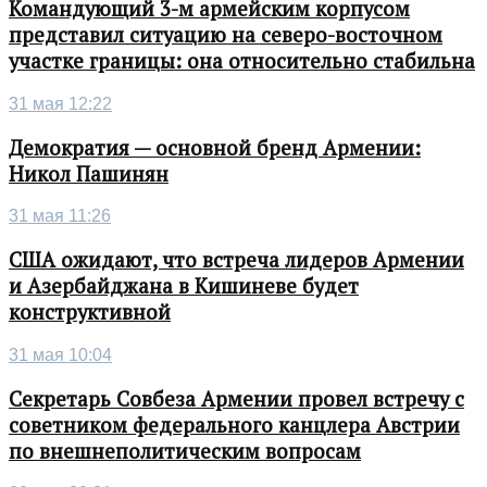
Командующий 3-м армейским корпусом
представил ситуацию на северо-восточном
участке границы: она относительно стабильна
31 мая 12:22
Демократия — основной бренд Армении:
Никол Пашинян
31 мая 11:26
США ожидают, что встреча лидеров Армении
и Азербайджана в Кишиневе будет
конструктивной
31 мая 10:04
Секретарь Совбеза Армении провел встречу с
советником федерального канцлера Австрии
по внешнеполитическим вопросам