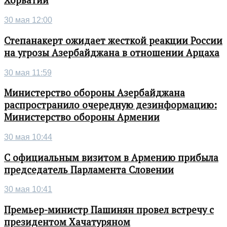
Хорватии
30 мая 12:00
Степанакерт ожидает жесткой реакции России
на угрозы Азербайджана в отношении Арцаха
30 мая 11:59
Министерство обороны Азербайджана
распространило очередную дезинформацию:
Министерство обороны Армении
30 мая 10:44
С официальным визитом в Армению прибыла
председатель Парламента Словении
30 мая 10:41
Премьер-министр Пашинян провел встречу с
президентом Хачатуряном