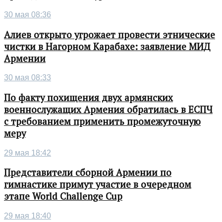
30 мая 08:36
Алиев открыто угрожает провести этнические
чистки в Нагорном Карабахе: заявление МИД
Армении
30 мая 08:33
По факту похищения двух армянских
военнослужащих Армения обратилась в ЕСПЧ
с требованием применить промежуточную
меру
29 мая 18:42
Представители сборной Армении по
гимнастике примут участие в очередном
этапе World Challenge Cup
29 мая 18:40