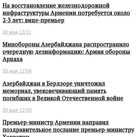
На восстановление железнодорожной
инфраструктуры Армении потребуется около
2-3 лет: вице-премьер
30 мая 13:11
Минобороны Азербайджана распространило
очередную дезинформацию: Армия обороны
Арцаха
30 мая 12:04
Азербайджан в Бердзоре уничтожил
мемориал, увековечивающий память
погибших в Великой Отечественной войне
30 мая 12:03
Премьер-министр Армении направил
поздравительное послание премьер-министру