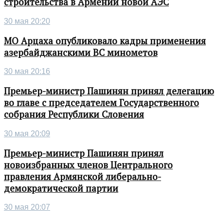
строительства в Армении новой АЭС
30 мая 20:20
МО Арцаха опубликовало кадры применения
азербайджанскими ВС минометов
30 мая 20:16
Премьер-министр Пашинян принял делегацию
во главе с председателем Государственного
собрания Республики Словения
30 мая 20:09
Премьер-министр Пашинян принял
новоизбранных членов Центрального
правления Армянской либерально-
демократической партии
30 мая 20:07