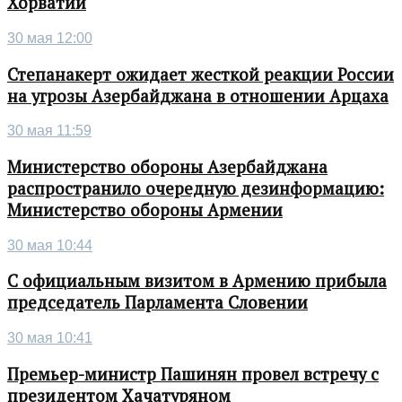
Хорватии
30 мая 12:00
Степанакерт ожидает жесткой реакции России
на угрозы Азербайджана в отношении Арцаха
30 мая 11:59
Министерство обороны Азербайджана
распространило очередную дезинформацию:
Министерство обороны Армении
30 мая 10:44
С официальным визитом в Армению прибыла
председатель Парламента Словении
30 мая 10:41
Премьер-министр Пашинян провел встречу с
президентом Хачатуряном