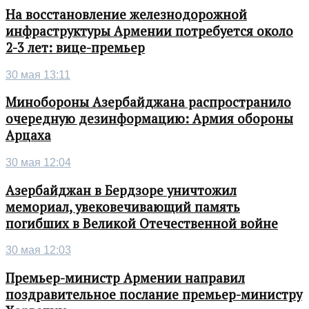
На восстановление железнодорожной
инфраструктуры Армении потребуется около
2-3 лет: вице-премьер
30 мая 13:11
Минобороны Азербайджана распространило
очередную дезинформацию: Армия обороны
Арцаха
30 мая 12:04
Азербайджан в Бердзоре уничтожил
мемориал, увековечивающий память
погибших в Великой Отечественной войне
30 мая 12:03
Премьер-министр Армении направил
поздравительное послание премьер-министру