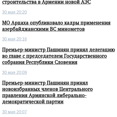
строительства в Армении новой АЭС
30 мая 20:20
МО Арцаха опубликовало кадры применения
азербайджанскими ВС минометов
30 мая 20:16
Премьер-министр Пашинян принял делегацию
во главе с председателем Государственного
собрания Республики Словения
30 мая 20:09
Премьер-министр Пашинян принял
новоизбранных членов Центрального
правления Армянской либерально-
демократической партии
30 мая 20:07