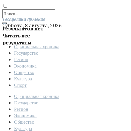
Отправить
Республика Армения
Суббота, 8 августа, 2026
Результатов нет
Читать все
результаты
Официальная хроника
Государство
Регион
Экономика
Общество
Культура
Спорт
Официальная хроника
Государство
Регион
Экономика
Общество
Культура