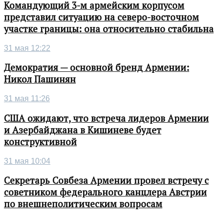
Командующий 3-м армейским корпусом
представил ситуацию на северо-восточном
участке границы: она относительно стабильна
31 мая 12:22
Демократия — основной бренд Армении:
Никол Пашинян
31 мая 11:26
США ожидают, что встреча лидеров Армении
и Азербайджана в Кишиневе будет
конструктивной
31 мая 10:04
Секретарь Совбеза Армении провел встречу с
советником федерального канцлера Австрии
по внешнеполитическим вопросам