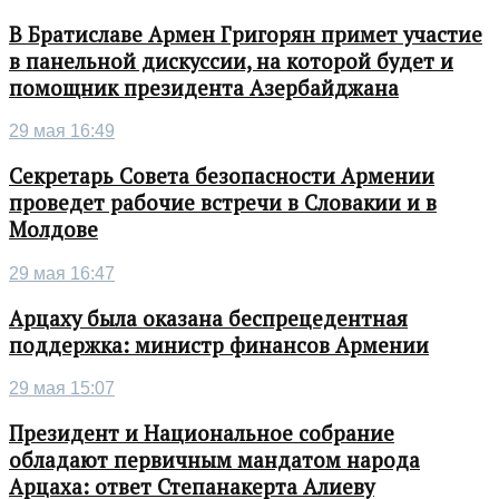
В Братиславе Армен Григорян примет участие
в панельной дискуссии, на которой будет и
помощник президента Азербайджана
29 мая 16:49
Секретарь Совета безопасности Армении
проведет рабочие встречи в Словакии и в
Молдове
29 мая 16:47
Арцаху была оказана беспрецедентная
поддержка: министр финансов Армении
29 мая 15:07
Президент и Национальное собрание
обладают первичным мандатом народа
Арцаха: ответ Степанакерта Алиеву