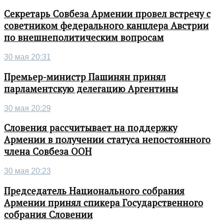
Секретарь Совбеза Армении провел встречу с
советником федерального канцлера Австрии
по внешнеполитическим вопросам
30 мая 20:31
Премьер-министр Пашинян принял
парламентскую делегацию Аргентины
30 мая 20:29
Словения рассчитывает на поддержку
Армении в получении статуса непостоянного
члена Совбеза ООН
30 мая 20:23
Председатель Национального собрания
Армении принял спикера Государственного
собрания Словении