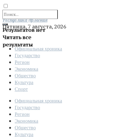
Отправить
Республика Армения
Пятница, 7 августа, 2026
Результатов нет
Читать все
результаты
Официальная хроника
Государство
Регион
Экономика
Общество
Культура
Спорт
Официальная хроника
Государство
Регион
Экономика
Общество
Культура