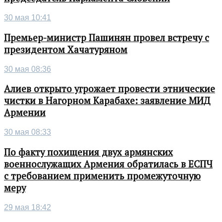
30 мая 10:41
Премьер-министр Пашинян провел встречу с
президентом Хачатуряном
30 мая 08:36
Алиев открыто угрожает провести этнические
чистки в Нагорном Карабахе: заявление МИД
Армении
30 мая 08:33
По факту похищения двух армянских
военнослужащих Армения обратилась в ЕСПЧ
с требованием применить промежуточную
меру
29 мая 18:42