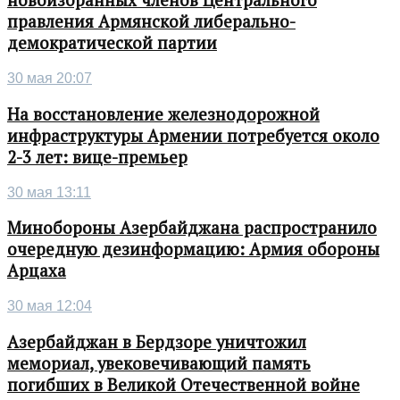
новоизбранных членов Центрального
правления Армянской либерально-
демократической партии
30 мая 20:07
На восстановление железнодорожной
инфраструктуры Армении потребуется около
2-3 лет: вице-премьер
30 мая 13:11
Минобороны Азербайджана распространило
очередную дезинформацию: Армия обороны
Арцаха
30 мая 12:04
Азербайджан в Бердзоре уничтожил
мемориал, увековечивающий память
погибших в Великой Отечественной войне