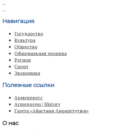
Навигация
Государство
Культура
Общество
Официальная хроника
Регион
Спорт
Экономика
Полезные ссылки
Арменпресс
Armenpress | History
Газета «Айастани Анрапетутюн»
О нас