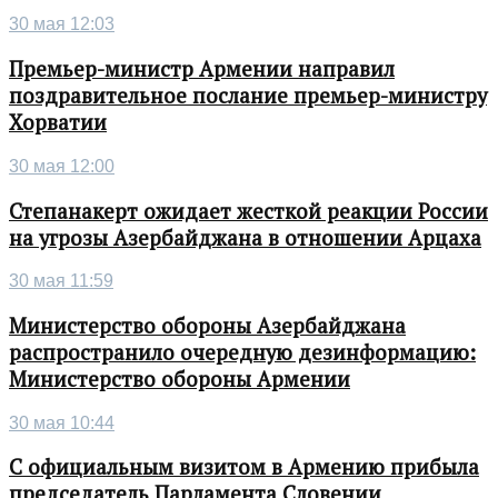
30 мая 12:03
Премьер-министр Армении направил
поздравительное послание премьер-министру
Хорватии
30 мая 12:00
Степанакерт ожидает жесткой реакции России
на угрозы Азербайджана в отношении Арцаха
30 мая 11:59
Министерство обороны Азербайджана
распространило очередную дезинформацию:
Министерство обороны Армении
30 мая 10:44
С официальным визитом в Армению прибыла
председатель Парламента Словении