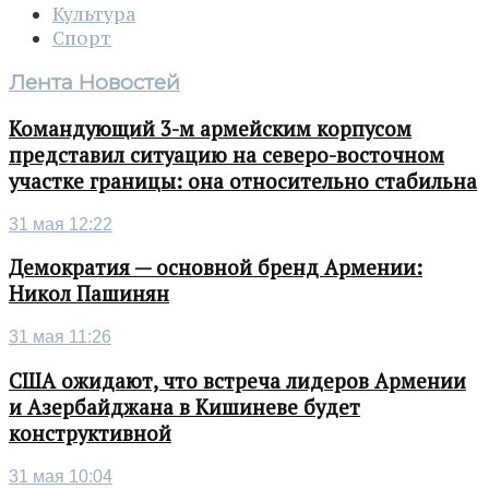
Культура
Спорт
Лента Новостей
Командующий 3-м армейским корпусом
представил ситуацию на северо-восточном
участке границы: она относительно стабильна
31 мая 12:22
Демократия — основной бренд Армении:
Никол Пашинян
31 мая 11:26
США ожидают, что встреча лидеров Армении
и Азербайджана в Кишиневе будет
конструктивной
31 мая 10:04