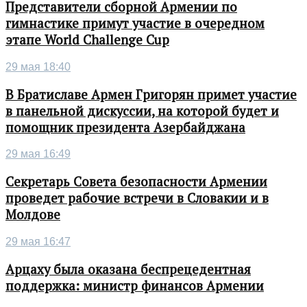
Представители сборной Армении по
гимнастике примут участие в очередном
этапе World Challenge Cup
29 мая 18:40
В Братиславе Армен Григорян примет участие
в панельной дискуссии, на которой будет и
помощник президента Азербайджана
29 мая 16:49
Секретарь Совета безопасности Армении
проведет рабочие встречи в Словакии и в
Молдове
29 мая 16:47
Арцаху была оказана беспрецедентная
поддержка: министр финансов Армении