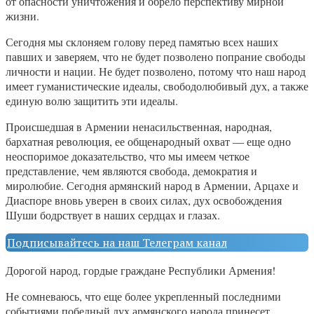
от опасности уничтожения и обрело перспективу мирной
жизни.
Сегодня мы склоняем голову перед памятью всех наших
павших и заверяем, что не будет позволено попрание свободы
личности и нации. Не будет позволено, потому что наш народ
имеет гуманистические идеалы, свободолюбивый дух, а также
единую волю защитить эти идеалы.
Происшедшая в Армении ненасильственная, народная,
бархатная революция, ее общенародный охват — еще одно
неоспоримое доказательство, что мы имеем четкое
представление, чем являются свобода, демократия и
миролюбие. Сегодня армянский народ в Армении, Арцахе и
Диаспоре вновь уверен в своих силах, дух освобождения
Шуши бодрствует в наших сердцах и глазах.
Подписывайтесь на наш Телеграм канал
Дорогой народ, гордые граждане Республики Армения!
Не сомневаюсь, что еще более укрепленный последними
событиями победный дух армянского народа принесет