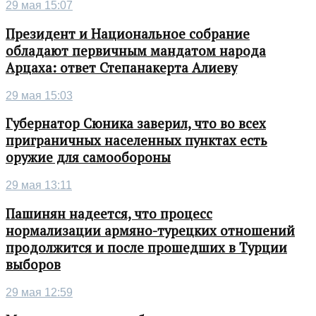
29 мая 15:07
Президент и Национальное собрание
обладают первичным мандатом народа
Арцаха: ответ Степанакерта Алиеву
29 мая 15:03
Губернатор Сюника заверил, что во всех
приграничных населенных пунктах есть
оружие для самообороны
29 мая 13:11
Пашинян надеется, что процесс
нормализации армяно-турецких отношений
продолжится и после прошедших в Турции
выборов
29 мая 12:59