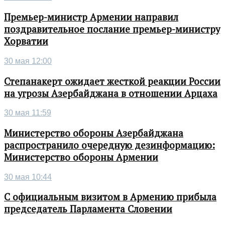
Премьер-министр Армении направил
поздравительное послание премьер-министру
Хорватии
30 мая 12:00
Степанакерт ожидает жесткой реакции России
на угрозы Азербайджана в отношении Арцаха
30 мая 11:59
Министерство обороны Азербайджана
распространило очередную дезинформацию:
Министерство обороны Армении
30 мая 10:44
С официальным визитом в Армению прибыла
председатель Парламента Словении