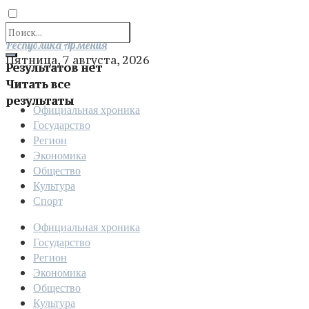
Отправить
Республика Армения
Пятница, 7 августа, 2026
Результатов нет
Читать все
результаты
Официальная хроника
Государство
Регион
Экономика
Общество
Культура
Спорт
Официальная хроника
Государство
Регион
Экономика
Общество
Культура