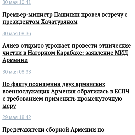
30 мая 10:41
Премьер-министр Пашинян провел встречу с
президентом Хачатуряном
30 мая 08:36
Алиев открыто угрожает провести этнические
чистки в Нагорном Карабахе: заявление МИД
Армении
30 мая 08:33
По факту похищения двух армянских
военнослужащих Армения обратилась в ЕСПЧ
с требованием применить промежуточную
меру
29 мая 18:42
Представители сборной Армении по