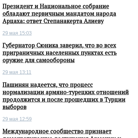
Президент и Национальное собрание
обладают первичным мандатом народа
Арцаха: ответ Степанакерта Алиеву
29 мая 15:03
Губернатор Сюника заверил, что во всех
приграничных населенных пунктах есть
оружие для самообороны
29 мая 13:11
Пашинян надеется, что процесс
нормализации армяно-турецких отношений
продолжится и после прошедших в Турции
выборов
29 мая 12:59
Международное сообщество признает