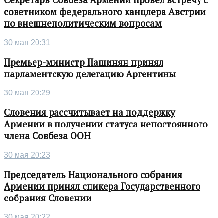
Секретарь Совбеза Армении провел встречу с
советником федерального канцлера Австрии
по внешнеполитическим вопросам
30 мая 20:31
Премьер-министр Пашинян принял
парламентскую делегацию Аргентины
30 мая 20:29
Словения рассчитывает на поддержку
Армении в получении статуса непостоянного
члена Совбеза ООН
30 мая 20:23
Председатель Национального собрания
Армении принял спикера Государственного
собрания Словении
30 мая 20:22