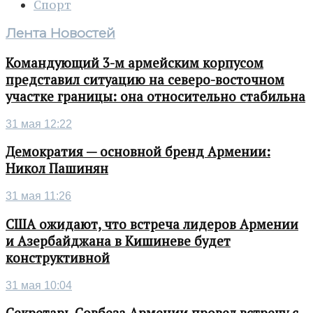
Спорт
Лента Новостей
Командующий 3-м армейским корпусом
представил ситуацию на северо-восточном
участке границы: она относительно стабильна
31 мая 12:22
Демократия — основной бренд Армении:
Никол Пашинян
31 мая 11:26
США ожидают, что встреча лидеров Армении
и Азербайджана в Кишиневе будет
конструктивной
31 мая 10:04