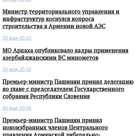
Министр территориального управления и
инфраструктур коснулся вопроса
строительства в Армении новой АЭС
30 мая 20:20
МО Арцаха опубликовало кадры применения
азербайджанскими ВС минометов
30 мая 20:16
Премьер-министр Пашинян принял делегацию
во главе с председателем Государственного
собрания Республики Словения
30 мая 20:09
Премьер-министр Пашинян принял
новоизбранных членов Центрального
правления Армянской либерально-