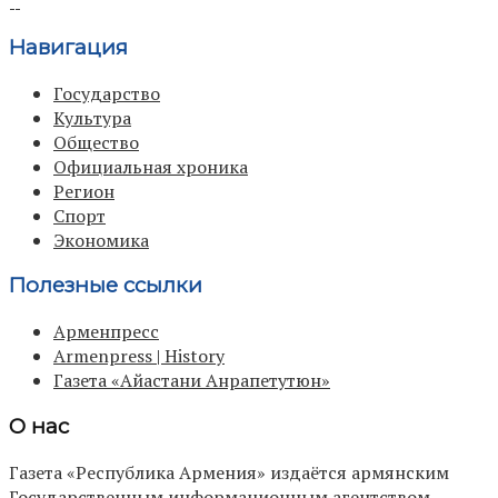
Навигация
Государство
Культура
Общество
Официальная хроника
Регион
Спорт
Экономика
Полезные ссылки
Арменпресс
Armenpress | History
Газета «Айастани Анрапетутюн»
О нас
Газета «Республика Армения» издаётся армянским
Государственным информационным агентством