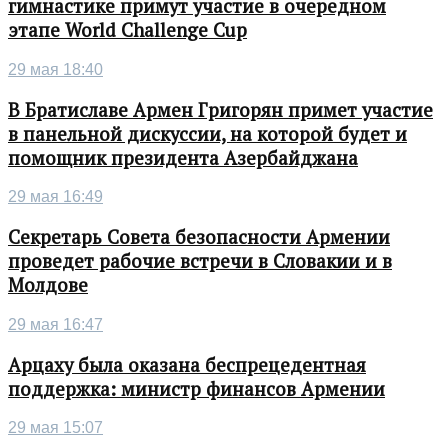
гимнастике примут участие в очередном
этапе World Challenge Cup
29 мая 18:40
В Братиславе Армен Григорян примет участие
в панельной дискуссии, на которой будет и
помощник президента Азербайджана
29 мая 16:49
Секретарь Совета безопасности Армении
проведет рабочие встречи в Словакии и в
Молдове
29 мая 16:47
Арцаху была оказана беспрецедентная
поддержка: министр финансов Армении
29 мая 15:07