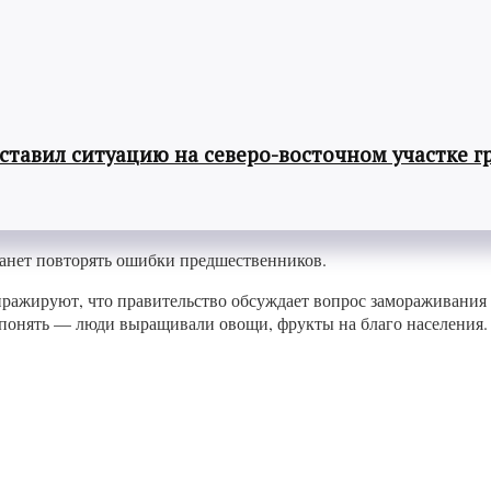
авил ситуацию на северо-восточном участке г
станет повторять ошибки предшественников.
иражируют, что правительство обсуждает вопрос замораживания 
понять — люди выращивали овощи, фрукты на благо населения. 