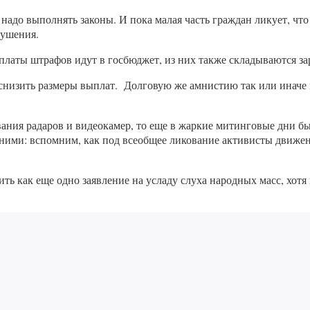
 надо выполнять законы. И пока малая часть граждан ликует, что 
рушения.
платы штрафов идут в госбюджет, из них также складываются зар
 снизить размеры выплат. Долговую же амнистию так или иначе н
вания радаров и видеокамер, то еще в жаркие митинговые дни б
ними: вспомним, как под всеобщее ликование активисты движен
ть как еще одно заявление на усладу слуха народных масс, хот