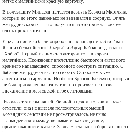
матче с мальтийцами красную карточку.
В полузащиту Минасян пытается вернуть Карлена Мкртчяна,
который до этого давненько не вызывался в сборную. Опять
же трудно сказать — что получится из этой затеи. Пока не
очень привлекательно.
Еще два новичка были опробованы в нападении. Это Иван
Яган из бельгийского “Льерса” и Эдгар Бабаян из датского
“Хобро”. Первый из них стал автором гола в ворота
мальтийцев. Производит впечатление быстрого и активного
крайнего нападающего, способного обострить ситуацию. О
Бабаяне же трудно что-либо сказать. Оставляем в уме
аргентинского армянина Норберто Бриаско Балекяна, который
не был приглашен на эти матчи, но произвел неплохое
впечатление в мартовской игре с литовцами.
Что касается игры нашей сборной в целом, то, как мы уже
отметили, она не вызвала положительных эмоций.
Командных действий не просматривалось, не было
взаимодействия между звеньями и, как следствие,
организованности в атаке. За два матча наша сборная нанесла