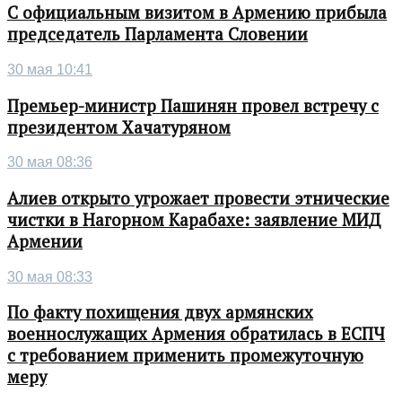
С официальным визитом в Армению прибыла
председатель Парламента Словении
30 мая 10:41
Премьер-министр Пашинян провел встречу с
президентом Хачатуряном
30 мая 08:36
Алиев открыто угрожает провести этнические
чистки в Нагорном Карабахе: заявление МИД
Армении
30 мая 08:33
По факту похищения двух армянских
военнослужащих Армения обратилась в ЕСПЧ
с требованием применить промежуточную
меру