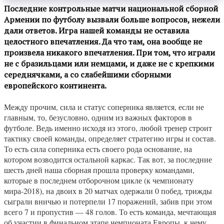
Последние контрольные матчи национальной сборной
Армении по футболу вызвали больше вопросов, нежели
дали ответов. Игра нашей команды не оставила
целостного впечатления. Да что там, она вообще не
произвела никакого впечатления. При том, что играли
не с бразильцами или немцами, и даже не с крепкими
середнячками, а со слабейшими сборными
европейского континента.
Между прочим, сила и статус соперника является, если не
главным, то, безусловно, одним из важных факторов в
футболе. Ведь именно исходя из этого, любой тренер строит
тактику своей команды, определяет стратегию игры и состав.
То есть сила соперника есть своего рода основание, на
котором возводится остальной каркас. Так вот, за последние
шесть дней наша сборная прошла проверку командами,
которые в последнем отборочном цикле (к чемпионату
мира-2018), на двоих в 20 матчах одержали 0 побед, трижды
сыграли вничью и потерпели 17 поражений, забив при этом
всего 7 и пропустив — 48 голов. То есть команда, мечтающая
об участии в финальном этапе чемпионата Европы, к чему