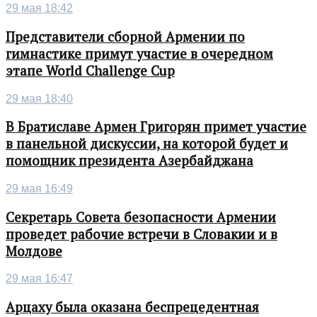
29 мая 18:42
Представители сборной Армении по
гимнастике примут участие в очередном
этапе World Challenge Cup
29 мая 18:40
В Братиславе Армен Григорян примет участие
в панельной дискуссии, на которой будет и
помощник президента Азербайджана
29 мая 16:49
Секретарь Совета безопасности Армении
проведет рабочие встречи в Словакии и в
Молдове
29 мая 16:47
Арцаху была оказана беспрецедентная