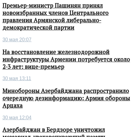
Премьер-министр Пашинян принял
новоизбранных членов Центрального
правления Армянской либерально-
демократической партии
30 мая 20:07
На восстановление железнодорожной
инфраструктуры Армении потребуется около
2-3 лет: вице-премьер
30 мая 13:11
Минобороны Азербайджана распространило
очередную дезинформацию: Армия обороны
Арцаха
30 мая 12:04
Азербайджан в Бердзоре уничтожил