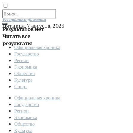
Отправить
Республика Армения
Пятница, 7 августа, 2026
Результатов нет
Читать все
результаты
Официальная хроника
Государство
Регион
Экономика
Общество
Культура
Спорт
Официальная хроника
Государство
Регион
Экономика
Общество
Культура