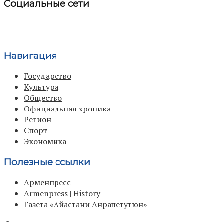
Социальные сети
Навигация
Государство
Культура
Общество
Официальная хроника
Регион
Спорт
Экономика
Полезные ссылки
Арменпресс
Armenpress | History
Газета «Айастани Анрапетутюн»