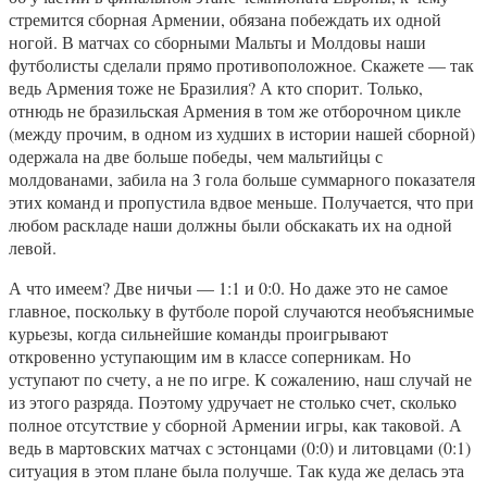
стремится сборная Армении, обязана побеждать их одной
ногой. В матчах со сборными Мальты и Молдовы наши
футболисты сделали прямо противоположное. Скажете — так
ведь Армения тоже не Бразилия? А кто спорит. Только,
отнюдь не бразильская Армения в том же отборочном цикле
(между прочим, в одном из худших в истории нашей сборной)
одержала на две больше победы, чем мальтийцы с
молдованами, забила на 3 гола больше суммарного показателя
этих команд и пропустила вдвое меньше. Получается, что при
любом раскладе наши должны были обскакать их на одной
левой.
А что имеем? Две ничьи — 1:1 и 0:0. Но даже это не самое
главное, поскольку в футболе порой случаются необъяснимые
курьезы, когда сильнейшие команды проигрывают
откровенно уступающим им в классе соперникам. Но
уступают по счету, а не по игре. К сожалению, наш случай не
из этого разряда. Поэтому удручает не столько счет, сколько
полное отсутствие у сборной Армении игры, как таковой. А
ведь в мартовских матчах с эстонцами (0:0) и литовцами (0:1)
ситуация в этом плане была получше. Так куда же делась эта