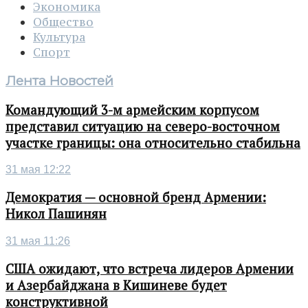
Экономика
Общество
Культура
Спорт
Лента Новостей
Командующий 3-м армейским корпусом
представил ситуацию на северо-восточном
участке границы: она относительно стабильна
31 мая 12:22
Демократия — основной бренд Армении:
Никол Пашинян
31 мая 11:26
США ожидают, что встреча лидеров Армении
и Азербайджана в Кишиневе будет
конструктивной