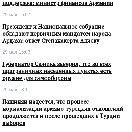
поддержка: министр финансов Армении
29 мая 15:07
Президент и Национальное собрание
обладают первичным мандатом народа
Арцаха: ответ Степанакерта Алиеву
29 мая 15:03
Губернатор Сюника заверил, что во всех
приграничных населенных пунктах есть
оружие для самообороны
29 мая 13:11
Пашинян надеется, что процесс
нормализации армяно-турецких отношений
продолжится и после прошедших в Турции
выборов