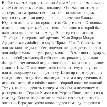
В обоих матчах ворота защищал Арам Айрапетян, хотя вместе
с ним готовились еще два голкипера. Означает ли это, что
тренеры рассматривают его в качестве основного стража
ворот в случае, если операция по привлечению Давида
Юрченко окончательно провалится? Скорее всего. Основные
изменения коснулись оборонительной линии, в которой были
наиграны два новичка — Андре Калисир из шведского
“Гетеборга” и чернокожий армянин Жоао Жорди Монро
Арарат из колумбийского клуба “Бриака Чико”. Сказать, что
они хватали звезды с небес, конечно, не приходится, но, что
они добрые малые — утверждать можно. В частности, Арарат,
как и любой уважающий себя южноамериканец, довольно
быстрый и техничный игрок, способный сыграться на правом
фланге с Камо Оганесяном, либо составить ему конкуренцию
или же выдвинуться в полузащиту. Калисир же, в традициях
скандинавского футбола, выглядит цепким и неуступчивым
игроком, который в обойме нашей сборной вовсе не лишний.
Тут уж, конечно, решать тренерам, но я бы за неимением в
распоряжении Серхио Рамоса или Жерара Пике, взял бы их в
команду. Кстати, наблюдение из той же (то есть защитной)
оперы — Вараздат Ароян вновь подвел команду, получив в