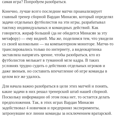
самая игра? Попробуем разобраться.
Конечно, лучше всего последние матчи проанализирует
главный тренер сборной Вардан Минасян, который определял
задачи отдельных футболистов на эти игры, разрабатывал
тактику индивидуальных и командных действий. Как
говорится, жираф большой (да не обидится Минасян за эту
метафору) — ему видней. Мы же, поделимся тем, что увидели
со своей колокольни — на компьютерном мониторе. Матчи-то
транслировались только по интернету, а видеокартинка
заставляла напрягать зрение, чтобы разобраться, кто из
футболистов мелькает в туманной мгле кадра. В таких
условиях трудно судить о действиях отдельных игроков и
даже звеньев, но составить впечатление об игре команды в
целом все же удалось.
Для начала важно разобраться в цели этих матчей и понять,
какие задачи в них решал тренерский штаб нашей сборной.
Поскольку информации об этом пока нет, то остается делать
предположения. Так, в этих играх Вардан Минасян
задействовал 4 новичков и предпринял эксперименты,
затронувшие все линии команды за исключением вратарской.