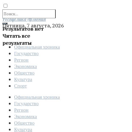
Отправить
Республика Армения
Пятница, 7 августа, 2026
Результатов нет
Читать все
результаты
Официальная хроника
Государство
Регион
Экономика
Общество
Культура
Спорт
Официальная хроника
Государство
Регион
Экономика
Общество
Культура