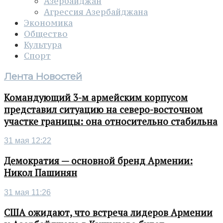
Азербайджан
Агрессия Азербайджана
Экономика
Общество
Культура
Спорт
Лента Новостей
Командующий 3-м армейским корпусом
представил ситуацию на северо-восточном
участке границы: она относительно стабильна
31 мая 12:22
Демократия — основной бренд Армении:
Никол Пашинян
31 мая 11:26
США ожидают, что встреча лидеров Армении