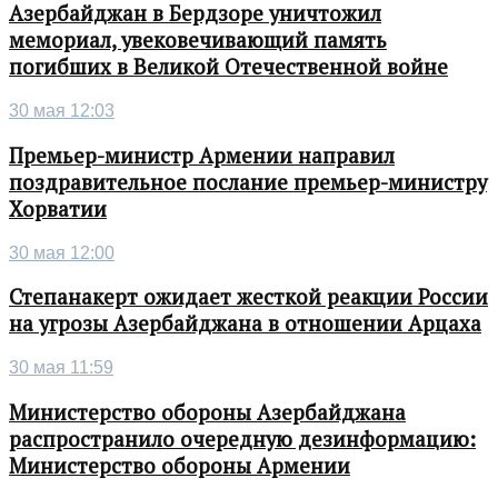
Азербайджан в Бердзоре уничтожил
мемориал, увековечивающий память
погибших в Великой Отечественной войне
30 мая 12:03
Премьер-министр Армении направил
поздравительное послание премьер-министру
Хорватии
30 мая 12:00
Степанакерт ожидает жесткой реакции России
на угрозы Азербайджана в отношении Арцаха
30 мая 11:59
Министерство обороны Азербайджана
распространило очередную дезинформацию:
Министерство обороны Армении