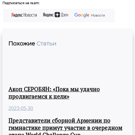
Подписаться на ra.am:
Похожие
Статьи
Акоп СЕРОБЯН: «Пока мы удачно
продвигаемся к цели»
2023-05-30
Представители сборной Армении по
гимнастике примут участие в очередном
этапе World Challenge Cup