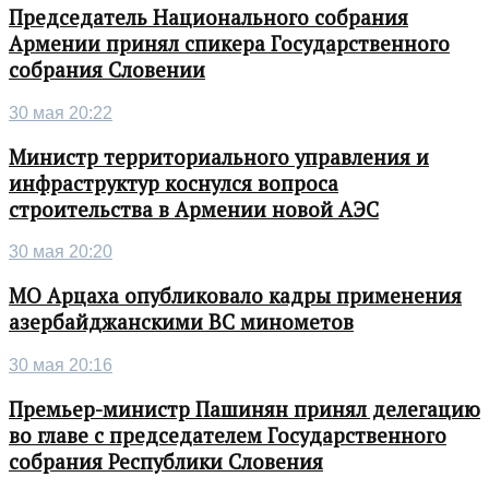
Председатель Национального собрания
Армении принял спикера Государственного
собрания Словении
30 мая 20:22
Министр территориального управления и
инфраструктур коснулся вопроса
строительства в Армении новой АЭС
30 мая 20:20
МО Арцаха опубликовало кадры применения
азербайджанскими ВС минометов
30 мая 20:16
Премьер-министр Пашинян принял делегацию
во главе с председателем Государственного
собрания Республики Словения