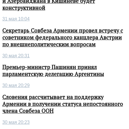
и Азербайджана в Кишиневе будет
конструктивной
31 мая 10:04
Секретарь Совбеза Армении провел встречу с
советником федерального канцлера Австрии
по внешнеполитическим вопросам
30 мая 20:31
Премьер-министр Пашинян принял
парламентскую делегацию Аргентины
30 мая 20:29
Словения рассчитывает на поддержку
Армении в получении статуса непостоянного
члена Совбеза ООН
30 мая 20:23