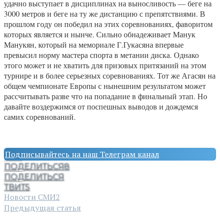
удачно выступает в дисциплинах на выносливость — беге на
3000 метров и беге на ту же дистанцию с препятствиями. В
прошлом году он победил на этих соревнованиях, фаворитом
которых является и нынче. Сильно обнадеживает Манук
Манукян, который на мемориале Г.Гукасяна впервые
превысил норму мастера спорта в метании диска. Однако
этого может и не хватить для призовых притязаний на этом
турнире и в более серьезных соревнованиях. Тот же Агасян на
общем чемпионате Европы с нынешним результатом может
рассчитывать разве что на попадание в финальный этап. Но
давайте воздержимся от поспешных выводов и дождемся
самих соревнований.
Подписывайтесь на наш Телеграм канал
ПОДЕЛИТЬСЯ
8
ПОДЕЛИТЬСЯ
ТВИТ
5
Новости СМИ2
Предыдущая статья