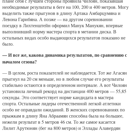
плане себя с лучшей стороны проявила Чилоян, показавшая
необходимые результаты в беге на 100, 200 и 400 метров. Могу
выделить также прыгунов в длину Артака Амбарцумяна и
Левона Гарибяна. А позже — на другом соревновании
поездку в Лихтенштейн оформил Манук Манукян, впервые
выполнивший норму мастера спорта в метании диска. В
остальных видах особо выдающихся результатов показано не
было.
— И все же, какова динамика результатов, по сравнению с
началом сезона?
— В целом, роста показателей не наблюдается. Тот же Агасян
прыгнул на 20 см меньше, но в любом случае его результаты
стабильно остаются в определенном интервале. А вот Чилоян
установила личный рекорд на дистанции 400 метров — 55,85
секунды. Это соответствует норме кандидата в мастера
спорта. Остальные лидеры отечественной легкой атлетики
особо не оправдали ожиданий. В женских соревнованиях по
прыжкам в длину Яна Абраамян способна была на большее,
нежели результат в 5 метров 46 см. То же самое касается
Лилит Арутюнян (бег на 800 метров) и Эллады Алавердян