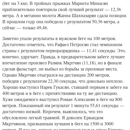
(бег на 3 км). В тройных прыжках Мариета Минасян
приблизительно повторила свой лучший результат — 12,36
метра. А в метании молота Жанна Шахназарян сдала позиции.
В прошлом году она победила с результатом 50,36 метра, а
сейчас — только 49,46.
Заметно упали результаты в мужском беге на 100 метров.
Достаточно отметить, что Рафаел Петросян стал чемпионом
страны с результатом перворазрядника — 11,41 секунды. Это,
конечно, удручает. Правда, в предварительном забеге лучшее
впечатление произвел Размик Мкртчян (11,18), но в финале
сделав фальстарт, он выбыл из борьбы за призовые места.
Однако Мкртчян отыгрался на дистанции 200 метров,
победив с результатом 22,30 секунды, что довольно неплохо.
Хорошо выступил Нарек Гукасян, ставший первым в забеге на
400 метров и в беге с препятствиями на ту же дистанцию.
Хуже ожидаемого выступил Роман Алексанян в беге на 800
метров. Показанный им результат 1 минута 55,61 секунды —
достаточно низкий. Впрочем, выяснилось, что это
обусловлено легкой травмой. Я доволен Ервандом
Мкртчяном, признанным лучшим в беге на 1500 и 3000
метров. И все же, допуск на чемпионат малых стран Европы