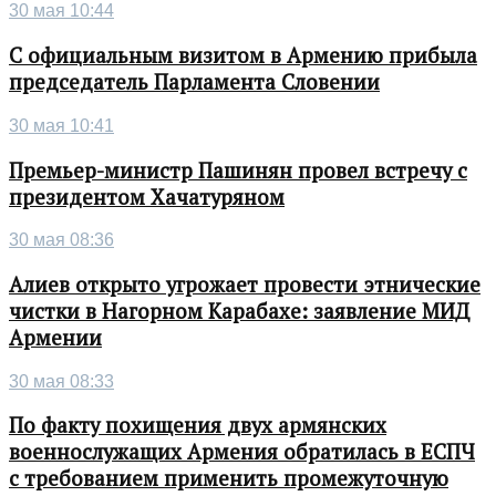
30 мая 10:44
С официальным визитом в Армению прибыла
председатель Парламента Словении
30 мая 10:41
Премьер-министр Пашинян провел встречу с
президентом Хачатуряном
30 мая 08:36
Алиев открыто угрожает провести этнические
чистки в Нагорном Карабахе: заявление МИД
Армении
30 мая 08:33
По факту похищения двух армянских
военнослужащих Армения обратилась в ЕСПЧ
с требованием применить промежуточную