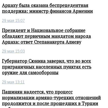
Арцаху была оказана беспрецедентная
поддержка: министр финансов Армении
29 мая 15:07
Президент и Национальное собрание
обладают первичным мандатом народа
Арцаха: ответ Степанакерта Алиеву
29 мая 15:03
Губернатор Сюника заверил, что во всех
приграничных населенных пунктах есть
оружие для самообороны
29 мая 13:11
Пашинян надеется, что процесс
нормализации армяно-турецких отношений
продолжится и после прошедших в Турции