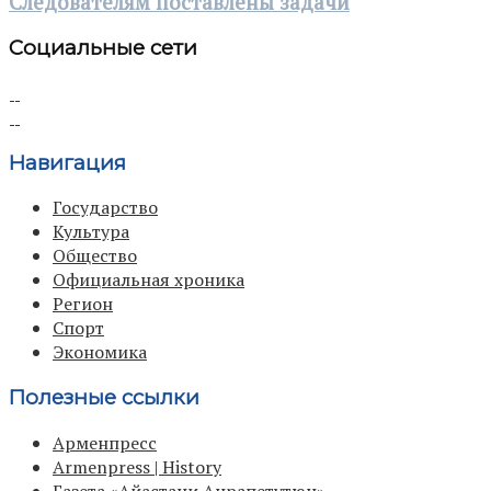
Следователям поставлены задачи
Социальные сети
Навигация
Государство
Культура
Общество
Официальная хроника
Регион
Спорт
Экономика
Полезные ссылки
Арменпресс
Armenpress | History
Газета «Айастани Анрапетутюн»