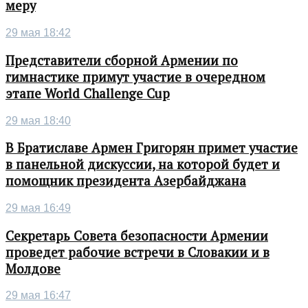
меру
29 мая 18:42
Представители сборной Армении по
гимнастике примут участие в очередном
этапе World Challenge Cup
29 мая 18:40
В Братиславе Армен Григорян примет участие
в панельной дискуссии, на которой будет и
помощник президента Азербайджана
29 мая 16:49
Секретарь Совета безопасности Армении
проведет рабочие встречи в Словакии и в
Молдове
29 мая 16:47