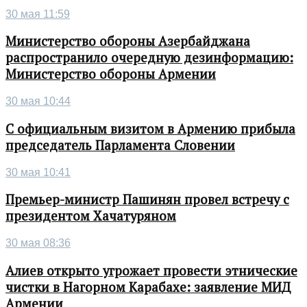
30 мая 11:59
Министерство обороны Азербайджана
распространило очередную дезинформацию:
Министерство обороны Армении
30 мая 10:44
С официальным визитом в Армению прибыла
председатель Парламента Словении
30 мая 10:41
Премьер-министр Пашинян провел встречу с
президентом Хачатуряном
30 мая 08:36
Алиев открыто угрожает провести этнические
чистки в Нагорном Карабахе: заявление МИД
Армении