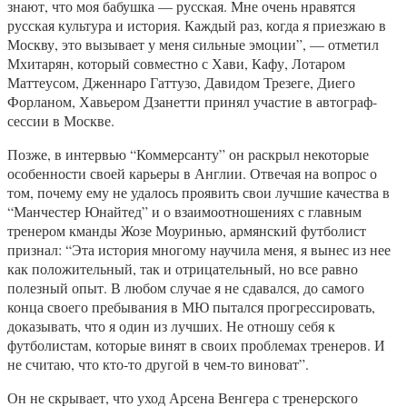
знают, что моя бабушка — русская. Мне очень нравятся
русская культура и история. Каждый раз, когда я приезжаю в
Москву, это вызывает у меня сильные эмоции”, — отметил
Мхитарян, который совместно с Хави, Кафу, Лотаром
Маттеусом, Дженнаро Гаттузо, Давидом Трезеге, Диего
Форланом, Хавьером Дзанетти принял участие в автограф-
сессии в Москве.
Позже, в интервью “Коммерсанту” он раскрыл некоторые
особенности своей карьеры в Англии. Отвечая на вопрос о
том, почему ему не удалось проявить свои лучшие качества в
“Манчестер Юнайтед” и о взаимоотношениях с главным
тренером кманды Жозе Моуринью, армянский футболист
признал: “Эта история многому научила меня, я вынес из нее
как положительный, так и отрицательный, но все равно
полезный опыт. В любом случае я не сдавался, до самого
конца своего пребывания в МЮ пытался прогрессировать,
доказывать, что я один из лучших. Не отношу себя к
футболистам, которые винят в своих проблемах тренеров. И
не считаю, что кто-то другой в чем-то виноват”.
Он не скрывает, что уход Арсена Венгера с тренерского