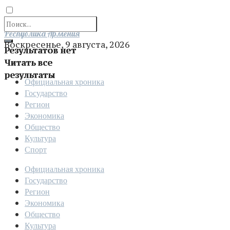
Отправить
Республика Армения
Воскресенье, 9 августа, 2026
Результатов нет
Читать все
результаты
Официальная хроника
Государство
Регион
Экономика
Общество
Культура
Спорт
Официальная хроника
Государство
Регион
Экономика
Общество
Культура