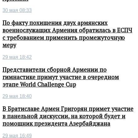
30 мая 08:33
По факту похищения двух армянских
военнослужащих Армения обратилась в ЕСПЧ
с требованием применить промежуточную
меру
29 мая 18:42
Представители сборной Армении по
гимнастике примут участие в очередном
этапе World Challenge Cup
29 мая 18:40
В Братиславе Армен Григорян примет участие
в панельной дискуссии, на которой будет и
помощник президента Азербайджана
29 мая 16:49