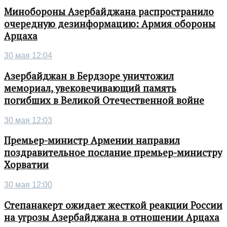
Минобороны Азербайджана распространило
очередную дезинформацию: Армия обороны
Арцаха
30 мая 12:04
Азербайджан в Бердзоре уничтожил
мемориал, увековечивающий память
погибших в Великой Отечественной войне
30 мая 12:03
Премьер-министр Армении направил
поздравительное послание премьер-министру
Хорватии
30 мая 12:00
Степанакерт ожидает жесткой реакции России
на угрозы Азербайджана в отношении Арцаха