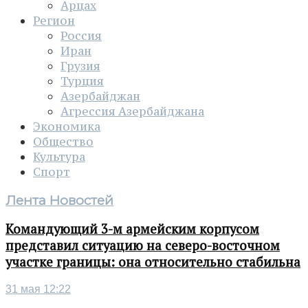
Арцах
Регион
Россия
Иран
Грузия
Турция
Азербайджан
Агрессия Азербайджана
Экономика
Общество
Культура
Спорт
Лента Новостей
Командующий 3-м армейским корпусом
представил ситуацию на северо-восточном
участке границы: она относительно стабильна
31 мая 12:22