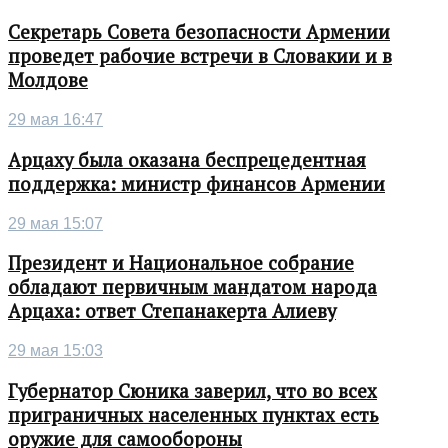
Секретарь Совета безопасности Армении
проведет рабочие встречи в Словакии и в
Молдове
29 мая 16:47
Арцаху была оказана беспрецедентная
поддержка: министр финансов Армении
29 мая 15:07
Президент и Национальное собрание
обладают первичным мандатом народа
Арцаха: ответ Степанакерта Алиеву
29 мая 15:03
Губернатор Сюника заверил, что во всех
приграничных населенных пунктах есть
оружие для самообороны