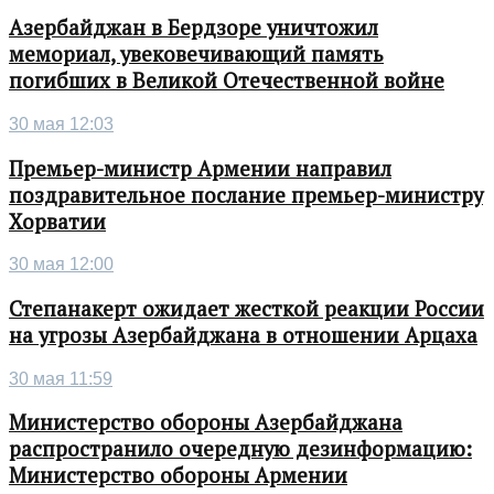
Азербайджан в Бердзоре уничтожил
мемориал, увековечивающий память
погибших в Великой Отечественной войне
30 мая 12:03
Премьер-министр Армении направил
поздравительное послание премьер-министру
Хорватии
30 мая 12:00
Степанакерт ожидает жесткой реакции России
на угрозы Азербайджана в отношении Арцаха
30 мая 11:59
Министерство обороны Азербайджана
распространило очередную дезинформацию:
Министерство обороны Армении