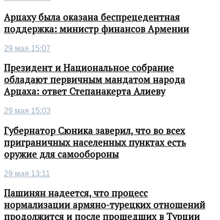
Арцаху была оказана беспрецедентная
поддержка: министр финансов Армении
29 мая 15:07
Президент и Национальное собрание
обладают первичным мандатом народа
Арцаха: ответ Степанакерта Алиеву
29 мая 15:03
Губернатор Сюника заверил, что во всех
приграничных населенных пунктах есть
оружие для самообороны
29 мая 13:11
Пашинян надеется, что процесс
нормализации армяно-турецких отношений
продолжится и после прошедших в Турции