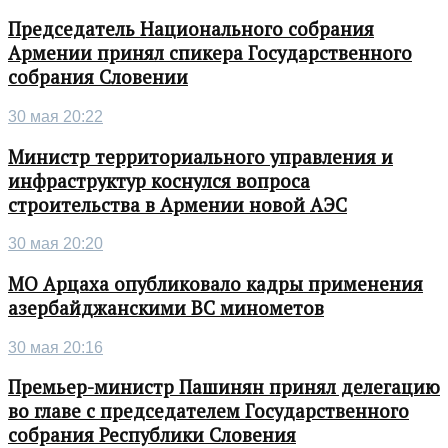
Председатель Национального собрания
Армении принял спикера Государственного
собрания Словении
30 мая 20:22
Министр территориального управления и
инфраструктур коснулся вопроса
строительства в Армении новой АЭС
30 мая 20:20
МО Арцаха опубликовало кадры применения
азербайджанскими ВС минометов
30 мая 20:16
Премьер-министр Пашинян принял делегацию
во главе с председателем Государственного
собрания Республики Словения