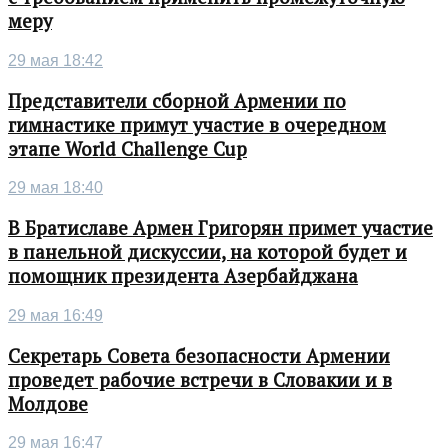
меру
29 мая 18:42
Представители сборной Армении по
гимнастике примут участие в очередном
этапе World Challenge Cup
29 мая 18:40
В Братиславе Армен Григорян примет участие
в панельной дискуссии, на которой будет и
помощник президента Азербайджана
29 мая 16:49
Секретарь Совета безопасности Армении
проведет рабочие встречи в Словакии и в
Молдове
29 мая 16:47