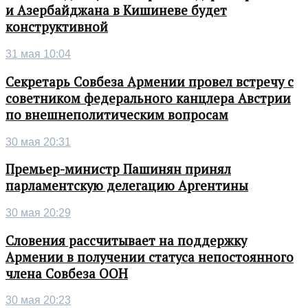
и Азербайджана в Кишиневе будет
конструктивной
31 мая 10:04
Секретарь Совбеза Армении провел встречу с
советником федерального канцлера Австрии
по внешнеполитическим вопросам
30 мая 20:31
Премьер-министр Пашинян принял
парламентскую делегацию Аргентины
30 мая 20:29
Словения рассчитывает на поддержку
Армении в получении статуса непостоянного
члена Совбеза ООН
30 мая 20:23