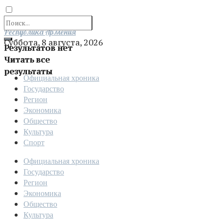
Отправить
Республика Армения
Суббота, 8 августа, 2026
Результатов нет
Читать все
результаты
Официальная хроника
Государство
Регион
Экономика
Общество
Культура
Спорт
Официальная хроника
Государство
Регион
Экономика
Общество
Культура