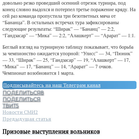
довольно резко проведший осенний отрезок турнира, под
конец словно выдохся и потерпел третье поражение кряду. На
сей раз команда пропустила три безответных мяча от
“Бананца”. В остальных встречах тура зафиксированы
следующие результаты: “Ширак” — “Бананц” — 2:2,
“Гандзасар” — “Мика” — 2:2, “Алашкерт” — “Арарат” — 1:1.
Беглый взгляд на турнирную таблицу показывает, что борьба
за чемпионство ожидается упорной: “Улисс” — 34, “Пюник”
— 33, “Ширак” — 25, “Гандзасар” — 19, “Алашкерт” — 17,
“Мика” — 17, “Бананц” — 14, “Арарат” — 7 очков.
Чемпионат возобновится 1 марта.
Подписывайтесь на наш Телеграм канал
ПОДЕЛИТЬСЯ
8
ПОДЕЛИТЬСЯ
ТВИТ
5
Новости СМИ2
Предыдущая статья
Призовые выступления вольников