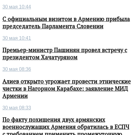
30 мая 10:44
С официальным визитом в Армению прибыла
председатель Парламента Словении
30 мая 10:41
Премьер-министр Пашинян провел встречу с
президентом Хачатуряном
30 мая 08:36
Алиев открыто угрожает провести этнические
чистки в Нагорном Карабахе: заявление МИД
Армении
30 мая 08:33
По факту похищения двух армянских
военнослужащих Армения обратилась в ЕСПЧ
с требованием применить промежуточную