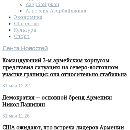
Азербайджан
Агрессия Азербайджана
Экономика
Общество
Культура
Спорт
Лента Новостей
Командующий 3-м армейским корпусом
представил ситуацию на северо-восточном
участке границы: она относительно стабильна
31 мая 12:22
Демократия — основной бренд Армении:
Никол Пашинян
31 мая 11:26
США ожидают, что встреча лидеров Армении