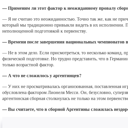
— Применим ли этот фактор к неожиданному провалу сбор
— Я не считаю это неожиданностью. Точно так же, как не при
который мы традиционно привыкли видеть в их исполнении. 
неполноценной подготовкой к первенству.
— Времени после завершения национальных чемпионатов в
— Не в этом дело. Если присмотреться, то несколько команд, 
физической подготовке. Но трудно представить, что в Германи
только возрастной фактор.
— А что не сложилось у аргентинцев?
— У них не просматривалась организованная, поставленная игр
обусловлена фактором Лионеля Месси. Он, безусловно, суперзв
аргентинская сборная столкнулась не только на этом первенств
— Вы считаете, что в сборной Аргентины сложилась нездоро