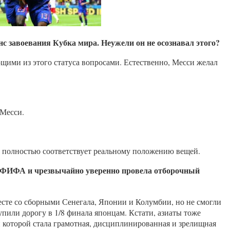
с завоевания Кубка мира. Неужели он не осознавал этого?
щими из этого статуса вопросами. Естественно, Месси желал
 Месси.
е полностью соответствует реальному положению вещей.
га ФИФА и чрезвычайно уверенно провела отборочный
есте со сборными Сенегала, Японии и Колумбии, но не смогли
пили дорогу в 1/8 финала японцам. Кстати, азиаты тоже
й которой стала грамотная, дисциплинированная и зрелищная