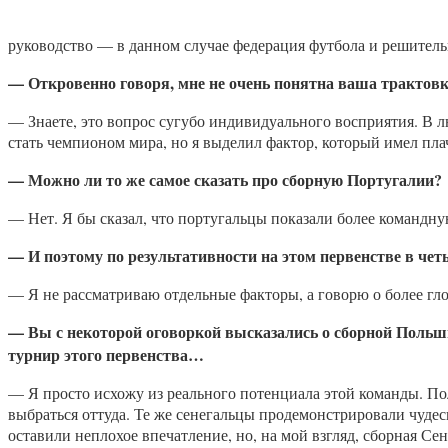
руководство — в данном случае федерация футбола и решител
— Откровенно говоря, мне не очень понятна ваша трактовка
— Знаете, это вопрос сугубо индивидуального восприятия. В л
стать чемпионом мира, но я выделил фактор, который имел пла
— Можно ли то же самое сказать про сборную Португалии?
— Нет. Я бы сказал, что португальцы показали более командн
— И поэтому по результативности на этом первенстве в че
— Я не рассматриваю отдельные факторы, а говорю о более гл
— Вы с некоторой оговоркой высказались о сборной Польш
турнир этого первенства…
— Я просто исхожу из реального потенциала этой команды. По
выбраться оттуда. Те же сенегальцы продемонстрировали чудес
оставили неплохое впечатление, но, на мой взгляд, сборная С