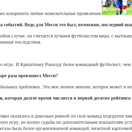
ьно искоренить любые нежелательные проявления.
 событий. Ведь для Месси это был, возможно, последний шан
юбом случае, он считается лучшим футболистом мира, с вытекаю
чевные последствия.
ую игру. И Криштиану Роналду более командный футболист, чем
тыре раза превзошел Месси?
обальных проблемах. Это мое личное мнение, которое может и н
и, которая долгое время числится в первой десятке рейтин
ляки оказались в довольно ровной по силе команд подгруппе вм
ную игру, но волею судьбы по дополнительным показателям усту
енегала была более организованной командой, визитной карточко