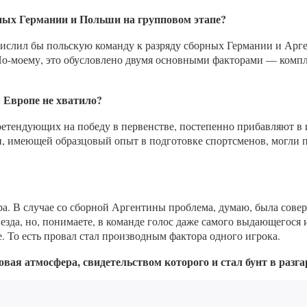
ных Германии и Польши на групповом этапе?
числил бы польскую команду к разряду сборных Германии и Арге
По-моему, это обусловлено двумя основными факторами — комп
 Европе не хватило?
претендующих на победу в первенстве, постепенно прибавляют в
и, имеющей образцовый опыт в подготовке спортсменов, могли пр
а. В случае со сборной Аргентины проблема, думаю, была совер
езда, но, понимаете, в команде голос даже самого выдающегося 
е. То есть провал стал производным фактора одного игрока.
вая атмосфера, свидетельством которого и стал бунт в разга