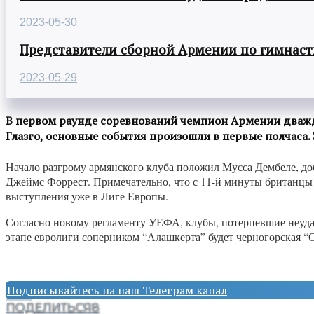
2023-05-30
Представители сборной Армении по гимнасти
2023-05-29
В первом раунде соревнований чемпион Армении дважды
Глазго, основные события произошли в первые полчаса. 
Начало разгрому армянского клуба положил Мусса Дембеле, доби
Джеймс Форрест. Примечательно, что с 11-й минуты британцы
выступления уже в Лиге Европы.
Согласно новому регламенту УЕФА, клубы, потерпевшие неудач
этапе евролиги соперником “Алашкерта” будет черногорская “
Подписывайтесь на наш Телеграм канал
ПОДЕЛИТЬСЯ
8