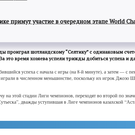
ке примут участие в очередном этапе World Cha
 проиграл шотландскому “Селтику” с одинаковым счетом
За это время хозяева успели трижды добиться успеха и д
вшийся успеха с начала с игры (на 8-й минуте), а затем — с пе
 играли в численном меньшинстве, поскольку их игрок Джозо Ш
у на этой стадии Лиги чемпионов, переходят во второй по зна
Сутьеска”, дважды уступившая в Лиге чемпионов казахской “Аст