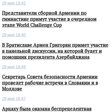
29 мая 18:42
Представители сборной Армении по
гимнастике примут участие в очередном
этапе World Challenge Cup
29 мая 18:40
В Братиславе Армен Григорян примет участие
в панельной дискуссии, на которой будет и
помощник президента Азербайджана
29 мая 16:49
Секретарь Совета безопасности Армении
проведет рабочие встречи в Словакии и в
Молдове
29 мая 16:47
Арцаху была оказана беспрецедентная