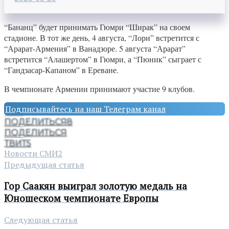
“Бананц” будет принимать Гюмри “Ширак” на своем
стадионе. В тот же день, 4 августа, “Лори” встретится с
“Арарат-Армения” в Ванадзоре. 5 августа “Арарат”
встретится “Алашертом” в Гюмри, а “Пюник” сыграет с
“Гандзасар-Капаном” в Ереване.
В чемпионате Армении принимают участие 9 клубов.
Подписывайтесь на наш Телеграм канал
ПОДЕЛИТЬСЯ
8
ПОДЕЛИТЬСЯ
ТВИТ
5
Новости СМИ2
Предыдущая статья
Гор Саакян выиграл золотую медаль на
Юношеском чемпионате Европы
Следующая статья