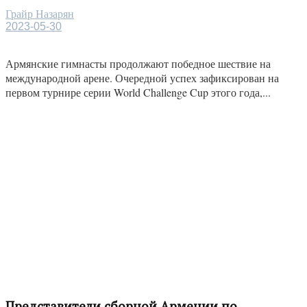
Грайр Назарян
2023-05-30
Армянские гимнасты продолжают победное шествие на
международной арене. Очередной успех зафиксирован на
первом турнире серии World Challenge Cup этого года,...
Представители сборной Армении по