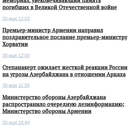
мемориал, увековечивающий память
погибших в Великой Отечественной войне
30 мая 12:03
Премьер-министр Армении направил
поздравительное послание премьер-министру
Хорватии
30 мая 12:00
Степанакерт ожидает жесткой реакции России
на угрозы Азербайджана в отношении Арцаха
30 мая 11:59
Министерство обороны Азербайджана
распространило очередную дезинформацию:
Министерство обороны Армении
30 мая 10:44