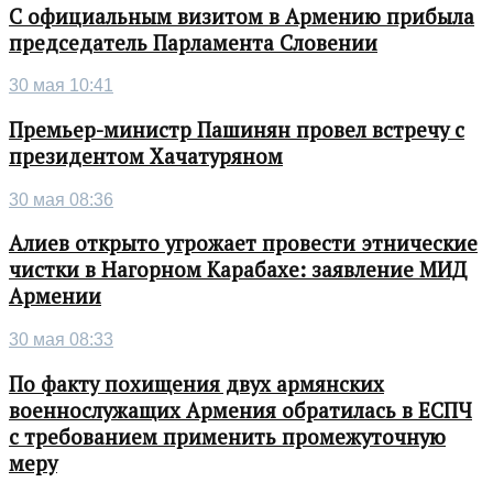
С официальным визитом в Армению прибыла
председатель Парламента Словении
30 мая 10:41
Премьер-министр Пашинян провел встречу с
президентом Хачатуряном
30 мая 08:36
Алиев открыто угрожает провести этнические
чистки в Нагорном Карабахе: заявление МИД
Армении
30 мая 08:33
По факту похищения двух армянских
военнослужащих Армения обратилась в ЕСПЧ
с требованием применить промежуточную
меру