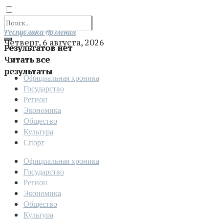
Отправить
Республика Армения
Четверг, 6 августа, 2026
Результатов нет
Читать все
результаты
Официальная хроника
Государство
Регион
Экономика
Общество
Культура
Спорт
Официальная хроника
Государство
Регион
Экономика
Общество
Культура