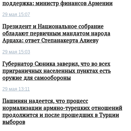
поддержка: министр финансов Армении
29 мая 15:07
Президент и Национальное собрание
обладают первичным мандатом народа
Арцаха: ответ Степанакерта Алиеву
29 мая 15:03
Губернатор Сюника заверил, что во всех
приграничных населенных пунктах есть
оружие для самообороны
29 мая 13:11
Пашинян надеется, что процесс
нормализации армяно-турецких отношений
продолжится и после прошедших в Турции
выборов