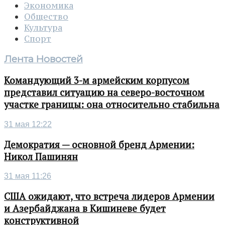
Экономика
Общество
Культура
Спорт
Лента Новостей
Командующий 3-м армейским корпусом
представил ситуацию на северо-восточном
участке границы: она относительно стабильна
31 мая 12:22
Демократия — основной бренд Армении:
Никол Пашинян
31 мая 11:26
США ожидают, что встреча лидеров Армении
и Азербайджана в Кишиневе будет
конструктивной