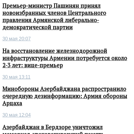
Премьер-министр Пашинян принял
новоизбранных членов Центрального
правления Армянской либерально-
демократической партии
30 мая 20:07
На восстановление железнодорожной
инфраструктуры Армении потребуется около
2-3 лет: вице-премьер
30 мая 13:11
Минобороны Азербайджана распространило
очередную дезинформацию: Армия обороны
Арцаха
30 мая 12:04
Азербайджан в Бердзоре уничтожил