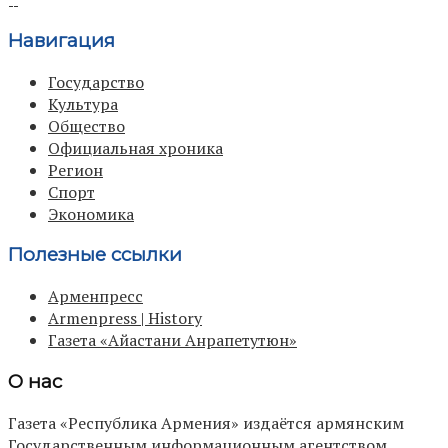
Навигация
Государство
Культура
Общество
Официальная хроника
Регион
Спорт
Экономика
Полезные ссылки
Арменпресс
Armenpress | History
Газета «Айастани Анрапетутюн»
О нас
Газета «Республика Армения» издаётся армянским
Государственным информационным агентством