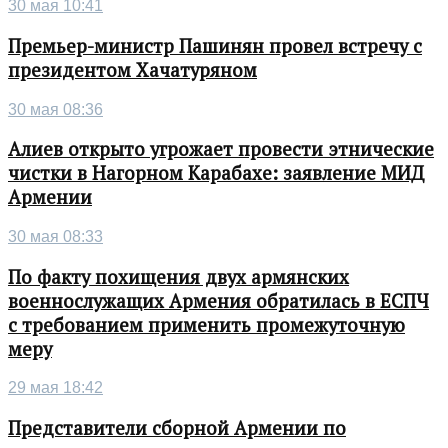
30 мая 10:41
Премьер-министр Пашинян провел встречу с
президентом Хачатуряном
30 мая 08:36
Алиев открыто угрожает провести этнические
чистки в Нагорном Карабахе: заявление МИД
Армении
30 мая 08:33
По факту похищения двух армянских
военнослужащих Армения обратилась в ЕСПЧ
с требованием применить промежуточную
меру
29 мая 18:42
Представители сборной Армении по