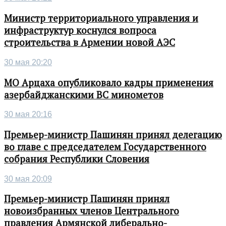
Министр территориального управления и
инфраструктур коснулся вопроса
строительства в Армении новой АЭС
30 мая 20:20
МО Арцаха опубликовало кадры применения
азербайджанскими ВС минометов
30 мая 20:16
Премьер-министр Пашинян принял делегацию
во главе с председателем Государственного
собрания Республики Словения
30 мая 20:09
Премьер-министр Пашинян принял
новоизбранных членов Центрального
правления Армянской либерально-