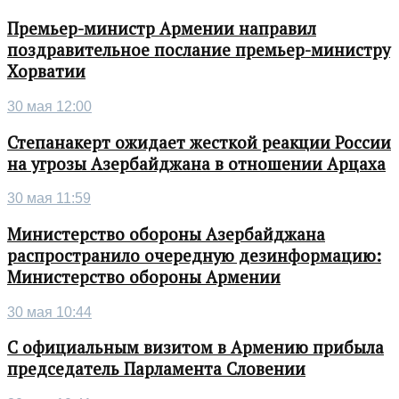
Премьер-министр Армении направил
поздравительное послание премьер-министру
Хорватии
30 мая 12:00
Степанакерт ожидает жесткой реакции России
на угрозы Азербайджана в отношении Арцаха
30 мая 11:59
Министерство обороны Азербайджана
распространило очередную дезинформацию:
Министерство обороны Армении
30 мая 10:44
С официальным визитом в Армению прибыла
председатель Парламента Словении