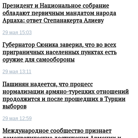
Президент и Национальное собрание
обладают первичным мандатом народа
Арцаха: ответ Степанакерта Алиеву
29 мая 15:03
Губернатор Сюника заверил, что во всех
приграничных населенных пунктах есть
оружие для самообороны
29 мая 13:11
Пашинян надеется, что процесс
нормализации армяно-турецких отношений
продолжится и после прошедших в Турции
выборов
29 мая 12:59
Международное сообщество признает