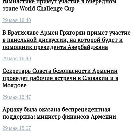
гимнастике примут участие в очередном
этапе World Challenge Cup
29 мая 18:40
В Братиславе Армен Григорян примет участие
в панельной дискуссии, на которой будет и
помощник президента Азербайджана
29 мая 16:49
Секретарь Совета безопасности Армении
проведет рабочие встречи в Словакии и в
Молдове
29 мая 16:47
Арцаху была оказана беспрецедентная
поддержка: министр финансов Армении
29 мая 15:07