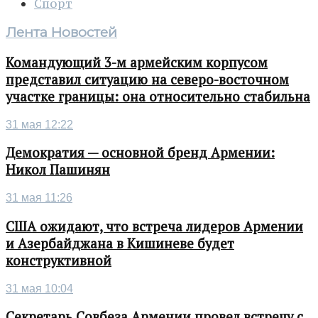
Спорт
Лента Новостей
Командующий 3-м армейским корпусом
представил ситуацию на северо-восточном
участке границы: она относительно стабильна
31 мая 12:22
Демократия — основной бренд Армении:
Никол Пашинян
31 мая 11:26
США ожидают, что встреча лидеров Армении
и Азербайджана в Кишиневе будет
конструктивной
31 мая 10:04
Секретарь Совбеза Армении провел встречу с