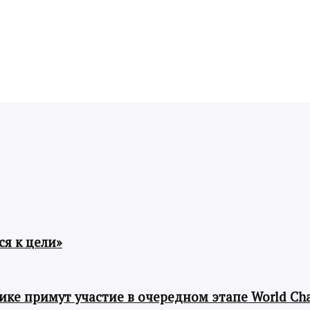
я к цели»
ке примут участие в очередном этапе World Cha