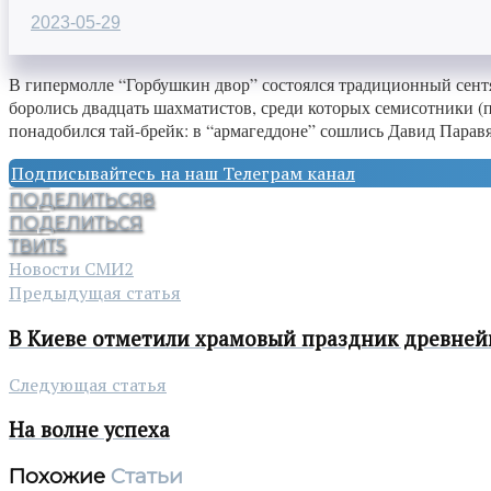
2023-05-29
В гипермолле “Горбушкин двор” состоялся традиционный сентяб
боролись двадцать шахматистов, среди которых семисотники (
понадобился тай-брейк: в “армагеддоне” сошлись Давид Парав
Подписывайтесь на наш Телеграм канал
ПОДЕЛИТЬСЯ
8
ПОДЕЛИТЬСЯ
ТВИТ
5
Новости СМИ2
Предыдущая статья
В Киеве отметили храмовый праздник древней
Следующая статья
На волне успеха
Похожие
Статьи