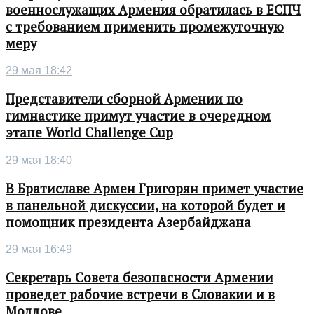
военнослужащих Армения обратилась в ЕСПЧ
с требованием применить промежуточную
меру
29 мая 18:42
Представители сборной Армении по
гимнастике примут участие в очередном
этапе World Challenge Cup
29 мая 18:40
В Братиславе Армен Григорян примет участие
в панельной дискуссии, на которой будет и
помощник президента Азербайджана
29 мая 16:49
Секретарь Совета безопасности Армении
проведет рабочие встречи в Словакии и в
Молдове