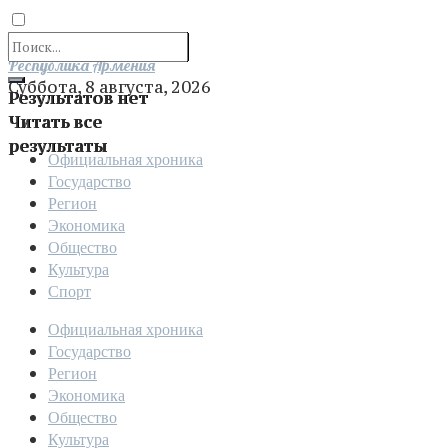
Отправить
Республика Армения
Суббота, 8 августа, 2026
Результатов нет
Читать все
результаты
Официальная хроника
Государство
Регион
Экономика
Общество
Культура
Спорт
Официальная хроника
Государство
Регион
Экономика
Общество
Культура