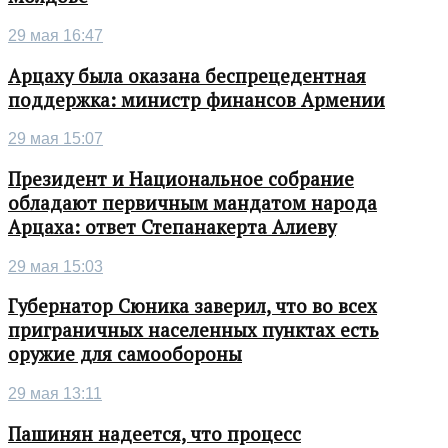
29 мая 16:47
Арцаху была оказана беспрецедентная
поддержка: министр финансов Армении
29 мая 15:07
Президент и Национальное собрание
обладают первичным мандатом народа
Арцаха: ответ Степанакерта Алиеву
29 мая 15:03
Губернатор Сюника заверил, что во всех
приграничных населенных пунктах есть
оружие для самообороны
29 мая 13:11
Пашинян надеется, что процесс