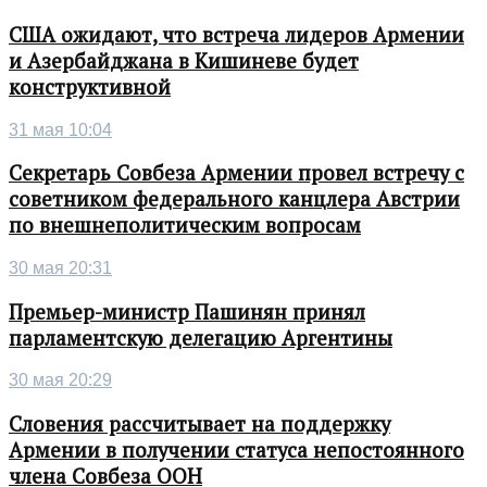
США ожидают, что встреча лидеров Армении
и Азербайджана в Кишиневе будет
конструктивной
31 мая 10:04
Секретарь Совбеза Армении провел встречу с
советником федерального канцлера Австрии
по внешнеполитическим вопросам
30 мая 20:31
Премьер-министр Пашинян принял
парламентскую делегацию Аргентины
30 мая 20:29
Словения рассчитывает на поддержку
Армении в получении статуса непостоянного
члена Совбеза ООН