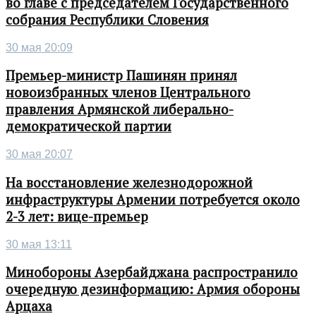
во главе с председателем Государственного
собрания Республики Словения
30 мая 20:09
Премьер-министр Пашинян принял
новоизбранных членов Центрального
правления Армянской либерально-
демократической партии
30 мая 20:07
На восстановление железнодорожной
инфраструктуры Армении потребуется около
2-3 лет: вице-премьер
30 мая 13:11
Минобороны Азербайджана распространило
очередную дезинформацию: Армия обороны
Арцаха