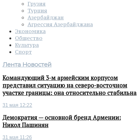
Грузия
Турция
Азербайджан
Агрессия Азербайджана
Экономика
Общество
Культура
Спорт
Лента Новостей
Командующий 3-м армейским корпусом
представил ситуацию на северо-восточном
участке границы: она относительно стабильна
31 мая 12:22
Демократия — основной бренд Армении:
Никол Пашинян
31 мая 11:26