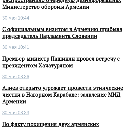
распространило очередную дезинформацию:
Министерство обороны Армении
30 мая 10:44
С официальным визитом в Армению прибыла
председатель Парламента Словении
30 мая 10:41
Премьер-министр Пашинян провел встречу с
президентом Хачатуряном
30 мая 08:36
Алиев открыто угрожает провести этнические
чистки в Нагорном Карабахе: заявление МИД
Армении
30 мая 08:33
По факту похищения двух армянских