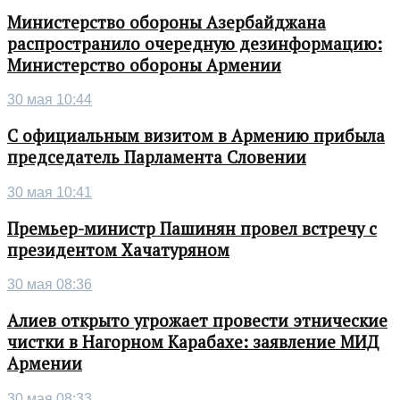
Министерство обороны Азербайджана
распространило очередную дезинформацию:
Министерство обороны Армении
30 мая 10:44
С официальным визитом в Армению прибыла
председатель Парламента Словении
30 мая 10:41
Премьер-министр Пашинян провел встречу с
президентом Хачатуряном
30 мая 08:36
Алиев открыто угрожает провести этнические
чистки в Нагорном Карабахе: заявление МИД
Армении
30 мая 08:33