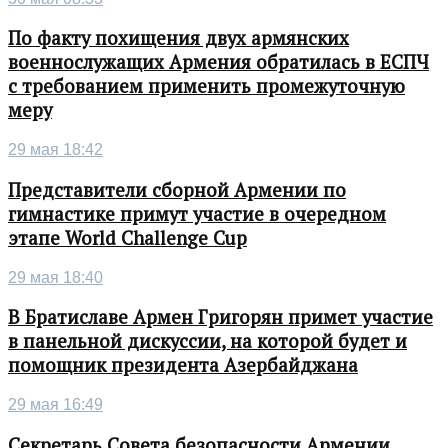
По факту похищения двух армянских
военнослужащих Армения обратилась в ЕСПЧ
с требованием применить промежуточную
меру
29 мая 18:42
Представители сборной Армении по
гимнастике примут участие в очередном
этапе World Challenge Cup
29 мая 18:40
В Братиславе Армен Григорян примет участие
в панельной дискуссии, на которой будет и
помощник президента Азербайджана
29 мая 16:49
Секретарь Совета безопасности Армении