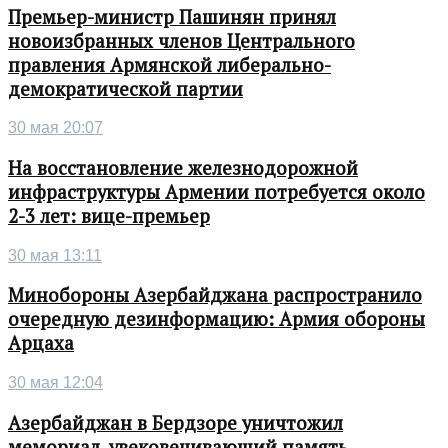
Премьер-министр Пашинян принял
новоизбранных членов Центрального
правления Армянской либерально-
демократической партии
30 мая 20:07
На восстановление железнодорожной
инфраструктуры Армении потребуется около
2-3 лет: вице-премьер
30 мая 13:11
Минобороны Азербайджана распространило
очередную дезинформацию: Армия обороны
Арцаха
30 мая 12:04
Азербайджан в Бердзоре уничтожил
мемориал, увековечивающий память