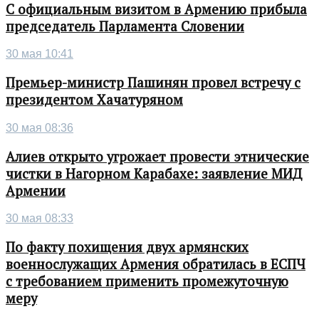
С официальным визитом в Армению прибыла
председатель Парламента Словении
30 мая 10:41
Премьер-министр Пашинян провел встречу с
президентом Хачатуряном
30 мая 08:36
Алиев открыто угрожает провести этнические
чистки в Нагорном Карабахе: заявление МИД
Армении
30 мая 08:33
По факту похищения двух армянских
военнослужащих Армения обратилась в ЕСПЧ
с требованием применить промежуточную
меру