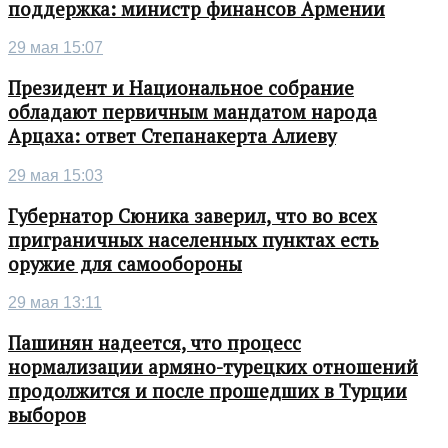
поддержка: министр финансов Армении
29 мая 15:07
Президент и Национальное собрание
обладают первичным мандатом народа
Арцаха: ответ Степанакерта Алиеву
29 мая 15:03
Губернатор Сюника заверил, что во всех
приграничных населенных пунктах есть
оружие для самообороны
29 мая 13:11
Пашинян надеется, что процесс
нормализации армяно-турецких отношений
продолжится и после прошедших в Турции
выборов