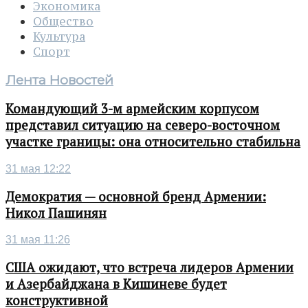
Экономика
Общество
Культура
Спорт
Лента Новостей
Командующий 3-м армейским корпусом
представил ситуацию на северо-восточном
участке границы: она относительно стабильна
31 мая 12:22
Демократия — основной бренд Армении:
Никол Пашинян
31 мая 11:26
США ожидают, что встреча лидеров Армении
и Азербайджана в Кишиневе будет
конструктивной