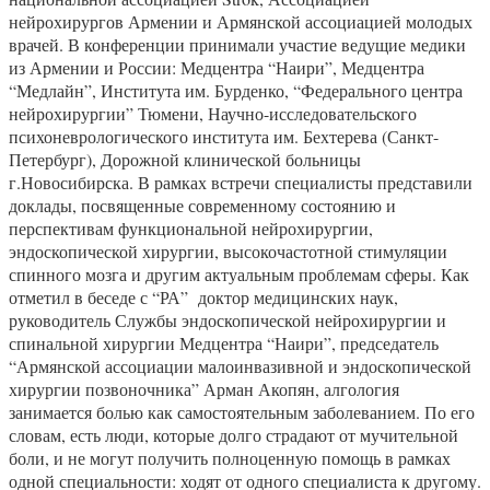
нейрохирургов Армении и Армянской ассоциацией молодых
врачей. В конференции принимали участие ведущие медики
из Армении и России: Медцентра “Наири”, Медцентра
“Медлайн”, Института им. Бурденко, “Федерального центра
нейрохирургии” Тюмени, Научно-исследовательского
психоневрологического института им. Бехтерева (Санкт-
Петербург), Дорожной клинической больницы
г.Новосибирска. В рамках встречи специалисты представили
доклады, посвященные современному состоянию и
перспективам функциональной нейрохирургии,
эндоскопической хирургии, высокочастотной стимуляции
спинного мозга и другим актуальным проблемам сферы. Как
отметил в беседе с “РА” доктор медицинских наук,
руководитель Службы эндоскопической нейрохирургии и
спинальной хирургии Медцентра “Наири”, председатель
“Армянской ассоциации малоинвазивной и эндоскопической
хирургии позвоночника” Арман Акопян, алгология
занимается болью как самостоятельным заболеванием. По его
словам, есть люди, которые долго страдают от мучительной
боли, и не могут получить полноценную помощь в рамках
одной специальности: ходят от одного специалиста к другому.