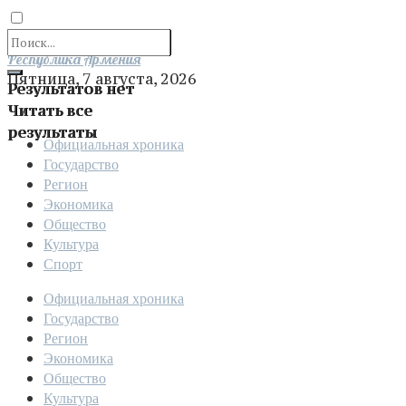
Отправить
Республика Армения
Пятница, 7 августа, 2026
Результатов нет
Читать все
результаты
Официальная хроника
Государство
Регион
Экономика
Общество
Культура
Спорт
Официальная хроника
Государство
Регион
Экономика
Общество
Культура