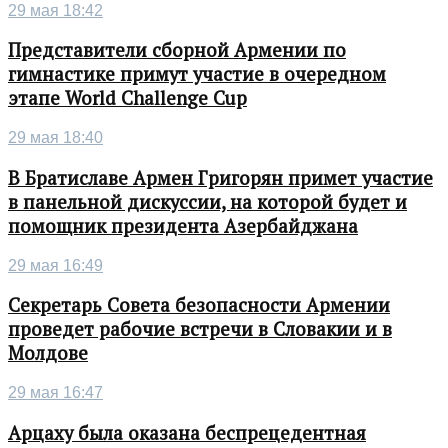
29 мая 18:42
Представители сборной Армении по
гимнастике примут участие в очередном
этапе World Challenge Cup
29 мая 18:40
В Братиславе Армен Григорян примет участие
в панельной дискуссии, на которой будет и
помощник президента Азербайджана
29 мая 16:49
Секретарь Совета безопасности Армении
проведет рабочие встречи в Словакии и в
Молдове
29 мая 16:47
Арцаху была оказана беспрецедентная