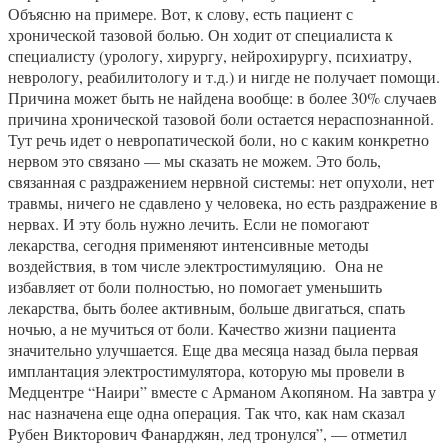
Объясню на примере. Вот, к слову, есть пациент с
хронической тазовой болью. Он ходит от специалиста к
специалисту (урологу, хирургу, нейрохирургу, психиатру,
неврологу, реабилитологу и т.д.) и нигде не получает помощи.
Причина может быть не найдена вообще: в более 30% случаев
причина хронической тазовой боли остается нераспознанной.
Тут речь идет о невропатической боли, но с каким конкретно
нервом это связано — мы сказать не можем. Это боль,
связанная с раздражением нервной системы: нет опухоли, нет
травмы, ничего не сдавлено у человека, но есть раздражение в
нервах. И эту боль нужно лечить. Если не помогают
лекарства, сегодня применяют интенсивные методы
воздействия, в том числе электростимуляцию. Она не
избавляет от боли полностью, но помогает уменьшить
лекарства, быть более активным, больше двигаться, спать
ночью, а не мучиться от боли. Качество жизни пациента
значительно улучшается. Еще два месяца назад была первая
имплантация электростимулятора, которую мы провели в
Медцентре “Наири” вместе с Арманом Акопяном. На завтра у
нас назначена еще одна операция. Так что, как нам сказал
Рубен Викторович Фанарджян, лед тронулся”, — отметил