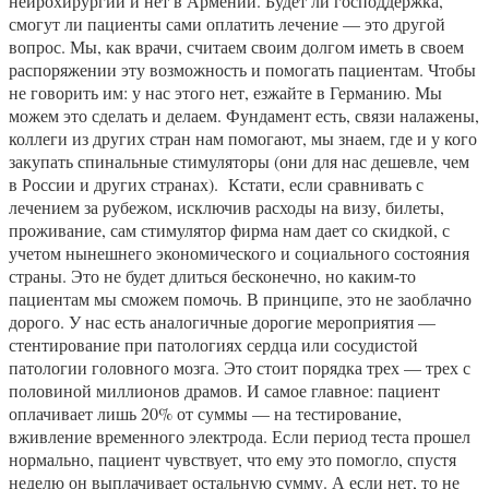
нейрохирургии и нет в Армении. Будет ли господдержка,
смогут ли пациенты сами оплатить лечение — это другой
вопрос. Мы, как врачи, считаем своим долгом иметь в своем
распоряжении эту возможность и помогать пациентам. Чтобы
не говорить им: у нас этого нет, езжайте в Германию. Мы
можем это сделать и делаем. Фундамент есть, связи налажены,
коллеги из других стран нам помогают, мы знаем, где и у кого
закупать спинальные стимуляторы (они для нас дешевле, чем
в России и других странах). Кстати, если сравнивать с
лечением за рубежом, исключив расходы на визу, билеты,
проживание, сам стимулятор фирма нам дает со скидкой, с
учетом нынешнего экономического и социального состояния
страны. Это не будет длиться бесконечно, но каким-то
пациентам мы сможем помочь. В принципе, это не заоблачно
дорого. У нас есть аналогичные дорогие мероприятия —
стентирование при патологиях сердца или сосудистой
патологии головного мозга. Это стоит порядка трех — трех с
половиной миллионов драмов. И самое главное: пациент
оплачивает лишь 20% от суммы — на тестирование,
вживление временного электрода. Если период теста прошел
нормально, пациент чувствует, что ему это помогло, спустя
неделю он выплачивает остальную сумму. А если нет, то не