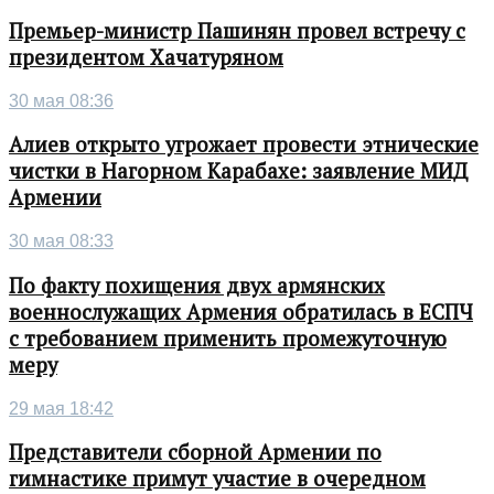
Премьер-министр Пашинян провел встречу с
президентом Хачатуряном
30 мая 08:36
Алиев открыто угрожает провести этнические
чистки в Нагорном Карабахе: заявление МИД
Армении
30 мая 08:33
По факту похищения двух армянских
военнослужащих Армения обратилась в ЕСПЧ
с требованием применить промежуточную
меру
29 мая 18:42
Представители сборной Армении по
гимнастике примут участие в очередном