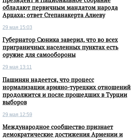
обладают первичным мандатом народа
Арцаха: ответ Степанакерта Алиеву
29 мая 15:03
Губернатор Сюника заверил, что во всех
приграничных населенных пунктах есть
оружие для самообороны
29 мая 13:11
Пашинян надеется, что процесс
нормализации армяно-турецких отношений
продолжится и после прошедших в Турции
выборов
29 мая 12:59
Международное сообщество признает
демократические достижения Армении и