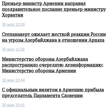
Премьер-министр Армении направил
поздравительное послание премьер-министру
Хорватии
30 мая 12:00
Степанакерт ожидает жесткой реакции России
на угрозы Азербайджана в отношении Арцаха
30 мая 11:59
Министерство обороны Азербайджана
распространило очередную дезинформацию:
Министерство обороны Армении
30 мая 10:44
С официальным визитом в Армению прибыла
председатель Парламента Словении
30 мая 10:41