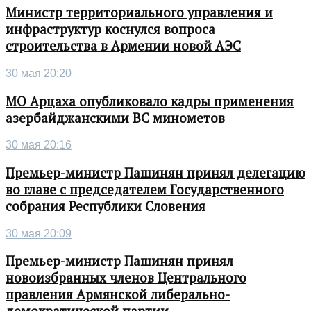
Министр территориального управления и
инфраструктур коснулся вопроса
строительства в Армении новой АЭС
30 мая 20:20
МО Арцаха опубликовало кадры применения
азербайджанскими ВС минометов
30 мая 20:16
Премьер-министр Пашинян принял делегацию
во главе с председателем Государственного
собрания Республики Словения
30 мая 20:09
Премьер-министр Пашинян принял
новоизбранных членов Центрального
правления Армянской либерально-