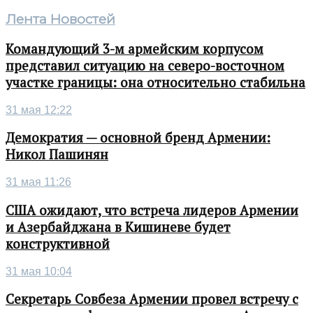
Лента Новостей
Командующий 3-м армейским корпусом
представил ситуацию на северо-восточном
участке границы: она относительно стабильна
31 мая 12:22
Демократия — основной бренд Армении:
Никол Пашинян
31 мая 11:26
США ожидают, что встреча лидеров Армении
и Азербайджана в Кишиневе будет
конструктивной
31 мая 10:04
Секретарь Совбеза Армении провел встречу с