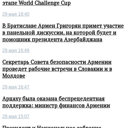
этапе World Challenge Cup
29 мая 18:40
В Братиславе Армен Григорян примет участие
в панельной дискуссии, на которой будет и
помощник президента Азербайджана
29 мая 16:49
Секретарь Совета безопасности Армении
проведет рабочие встречи в Словакии и в
Молдове
29 мая 16:47
Арцаху была оказана беспрецедентная
поддержка: министр финансов Армении
29 мая 15:07
Президент и Национальное собрание