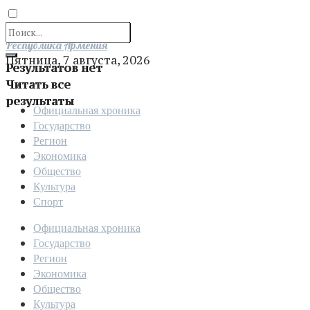
Отправить
Республика Армения
Пятница, 7 августа, 2026
Результатов нет
Читать все
результаты
Официальная хроника
Государство
Регион
Экономика
Общество
Культура
Спорт
Официальная хроника
Государство
Регион
Экономика
Общество
Культура