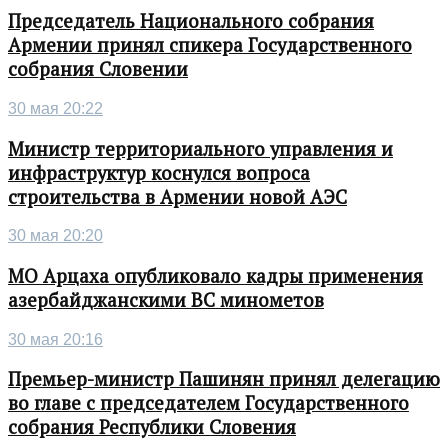
Председатель Национального собрания
Армении принял спикера Государственного
собрания Словении
30 мая 20:22
Министр территориального управления и
инфраструктур коснулся вопроса
строительства в Армении новой АЭС
30 мая 20:20
МО Арцаха опубликовало кадры применения
азербайджанскими ВС минометов
30 мая 20:16
Премьер-министр Пашинян принял делегацию
во главе с председателем Государственного
собрания Республики Словения