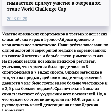
гимнастике примут участие в очередном
этапе World Challenge Cup
2023-05-29
Участие армянских спортсменов в третьих юношеских
олимпийских играх в Буэнос-Айресе произвело
неоднозначное впечатление. Наши ребята завоевали по
одной золотой и серебряной медали в соревнованиях
по тяжелой атлетике и борьбе греко-римского стиля.
На первый взгляд довольно неплохой результат,
учитывая, что Армения была представлена 8
спортсменами в 7 видах спорта. Однако загвоздка в
том, что на предыдущей олимпиаде четырехлетней
давности у нас было почти вдвое больше участников и
в 3,5 раза больше медалей. Сравнительный анализ
свидетельствует об ухудшении всех показателей. Ну, а
что думает об этом вице-президент НОК страны и
руководитель нашей делегации на играх Дереник
Габриелян?