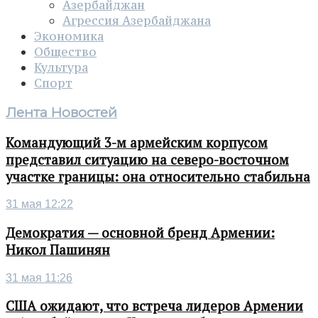
Азербайджан
Агрессия Азербайджана
Экономика
Общество
Культура
Спорт
Лента Новостей
Командующий 3-м армейским корпусом
представил ситуацию на северо-восточном
участке границы: она относительно стабильна
31 мая 12:22
Демократия — основной бренд Армении:
Никол Пашинян
31 мая 11:26
США ожидают, что встреча лидеров Армении