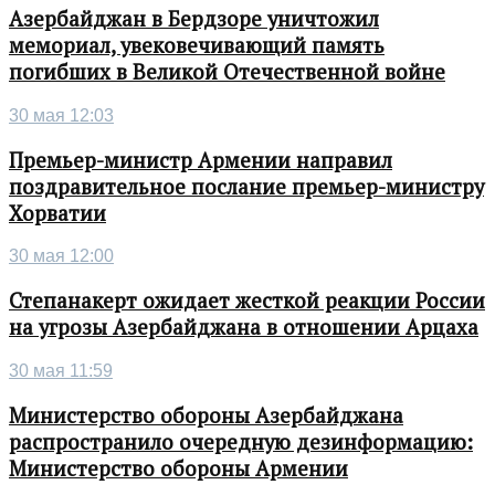
Азербайджан в Бердзоре уничтожил
мемориал, увековечивающий память
погибших в Великой Отечественной войне
30 мая 12:03
Премьер-министр Армении направил
поздравительное послание премьер-министру
Хорватии
30 мая 12:00
Степанакерт ожидает жесткой реакции России
на угрозы Азербайджана в отношении Арцаха
30 мая 11:59
Министерство обороны Азербайджана
распространило очередную дезинформацию:
Министерство обороны Армении