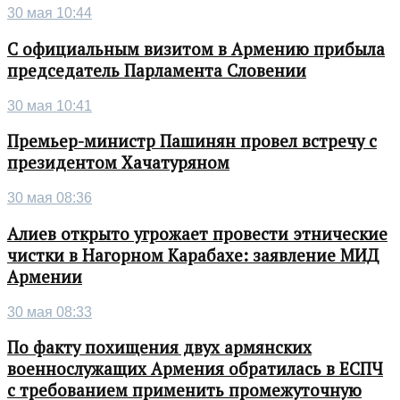
30 мая 10:44
С официальным визитом в Армению прибыла
председатель Парламента Словении
30 мая 10:41
Премьер-министр Пашинян провел встречу с
президентом Хачатуряном
30 мая 08:36
Алиев открыто угрожает провести этнические
чистки в Нагорном Карабахе: заявление МИД
Армении
30 мая 08:33
По факту похищения двух армянских
военнослужащих Армения обратилась в ЕСПЧ
с требованием применить промежуточную