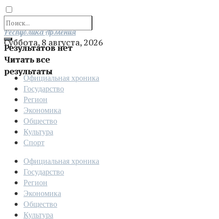
Отправить
Республика Армения
Суббота, 8 августа, 2026
Результатов нет
Читать все
результаты
Официальная хроника
Государство
Регион
Экономика
Общество
Культура
Спорт
Официальная хроника
Государство
Регион
Экономика
Общество
Культура