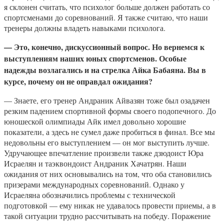
я склонен считать, что психолог больше должен работать со
спортсменами до соревнований. Я также считаю, что наши
тренеры должны владеть навыками психолога.
— Это, конечно, дискуссионный вопрос. Но вернемся к
выступлениям наших юных спортсменов. Особые
надежды возлагались и на стрелка Айка Бабаяна. Вы в
курсе, почему он не оправдал ожидания?
— Знаете, его тренер Андраник Айвазян тоже был озадачен
резким падением спортивной формы своего подопечного. До
юношеской олимпиады Айк имел довольно хорошие
показатели, а здесь не сумел даже пробиться в финал. Все мы
недовольны его выступлением — он мог выступить лучше.
Удручающее впечатление произвели также дзюдоист Юра
Исраелян и таэквондоист Андраник Хачатрян. Наши
ожидания от них основывались на том, что оба становились
призерами международных соревнований. Однако у
Исраеляна обозначились проблемы с технической
подготовкой — ему никак не удавалось провести приемы, а в
такой ситуации трудно рассчитывать на победу. Поражение