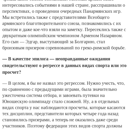
интересовались событиями в нашей стране, расспрашивали о
перспективах, о проведении очередных Панармянских игр.
Мы встретились также с представителями Всеобщего
армянского благотворительного союза, познакомились с их
опытом и даже кое-что взяли на заметку. Пересеклись также с
двукратным олимпийским чемпионом Арменом Назаряном.
Его сын — Эдгар, выступающий за Болгарию, стал
бронзовым призером соревнований по греко-римской борьбе.
— В качестве эпилога — неоправданные ожидания
свидетельствуют о регрессе в данных видах спорта или это
просчет?
— В целом, я бы не назвал это регрессом. Нужно учесть, что,
по сравнению с предыдущими играми, была значительно
ужесточена система отбора, и завоевать путевки на
Юношескую олимпиаду стало сложней. Ну, а в отдельных
видах спорта у нас наблюдаются просчеты, которые касаются
тех дисциплин, представители которых четыре года назад
становились призерами, а теперь не оказались даже среди
участников. Поэтому федерации этих видов спорта должны