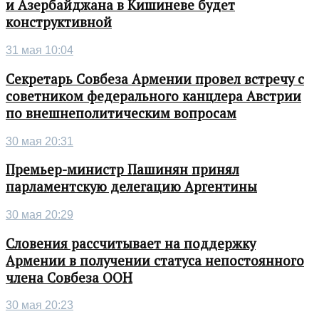
и Азербайджана в Кишиневе будет
конструктивной
31 мая 10:04
Секретарь Совбеза Армении провел встречу с
советником федерального канцлера Австрии
по внешнеполитическим вопросам
30 мая 20:31
Премьер-министр Пашинян принял
парламентскую делегацию Аргентины
30 мая 20:29
Словения рассчитывает на поддержку
Армении в получении статуса непостоянного
члена Совбеза ООН
30 мая 20:23