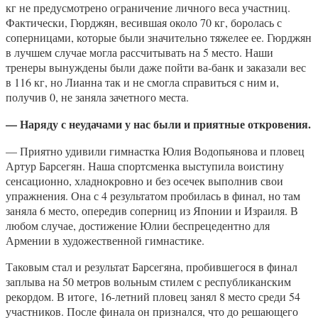
кг не предусмотрено ограничение личного веса участниц.
Фактически, Гюрджян, весившая около 70 кг, боролась с
соперницами, которые были значительно тяжелее ее. Гюрджян
в лучшем случае могла рассчитывать на 5 место. Наши
тренеры вынуждены были даже пойти ва-банк и заказали вес
в 116 кг, но Лианна так и не смогла справиться с ним и,
получив 0, не заняла зачетного места.
— Наряду с неудачами у нас были и приятные откровения.
— Приятно удивили гимнастка Юлия Водопьянова и пловец
Артур Барсегян. Наша спортсменка выступила воистину
сенсационно, хладнокровно и без осечек выполнив свои
упражнения. Она с 4 результатом пробилась в финал, но там
заняла 6 место, опередив соперниц из Японии и Израиля. В
любом случае, достижение Юлии беспрецедентно для
Армении в художественной гимнастике.
Таковым стал и результат Барсегяна, пробившегося в финал
заплыва на 50 метров вольным стилем с республиканским
рекордом. В итоге, 16-летний пловец занял 8 место среди 54
участников. После финала он признался, что до решающего