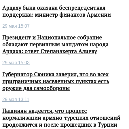
Арцаху была оказана беспрецедентная
поддержка: министр финансов Армении
29 мая 15:07
Президент и Национальное собрание
обладают первичным мандатом народа
Арцаха: ответ Степанакерта Алиеву
29 мая 15:03
Губернатор Сюника заверил, что во всех
приграничных населенных пунктах есть
оружие для самообороны
29 мая 13:11
Пашинян надеется, что процесс
нормализации армяно-турецких отношений
продолжится и после прошедших в Турции