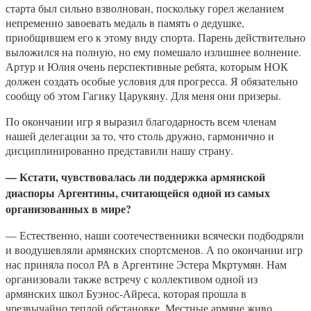
старта был сильно взволнован, поскольку горел желанием
непременно завоевать медаль в память о дедушке,
приобщившем его к этому виду спорта. Парень действительно
выложился на полную, но ему помешало излишнее волнение.
Артур и Юлия очень перспективные ребята, которым НОК
должен создать особые условия для прогресса. Я обязательно
сообщу об этом Гагику Царукяну. Для меня они призеры.
По окончании игр я выразил благодарность всем членам
нашей делегации за то, что столь дружно, гармонично и
дисциплинированно представили нашу страну.
— Кстати, чувствовалась ли поддержка армянской
диаспоры Аргентины, считающейся одной из самых
организованных в мире?
— Естественно, наши соотечественники всячески подбодряли
и воодушевляли армянских спортсменов. А по окончании игр
нас приняла посол РА в Аргентине Эстера Мкртумян. Нам
организовали также встречу с коллективом одной из
армянских школ Буэнос-Айреса, которая прошла в
чрезвычайно теплой обстановке. Местные армяне живо