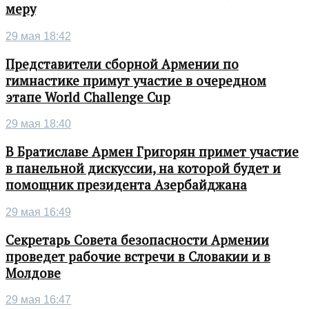
меру
29 мая 18:42
Представители сборной Армении по
гимнастике примут участие в очередном
этапе World Challenge Cup
29 мая 18:40
В Братиславе Армен Григорян примет участие
в панельной дискуссии, на которой будет и
помощник президента Азербайджана
29 мая 16:49
Секретарь Совета безопасности Армении
проведет рабочие встречи в Словакии и в
Молдове
29 мая 16:47