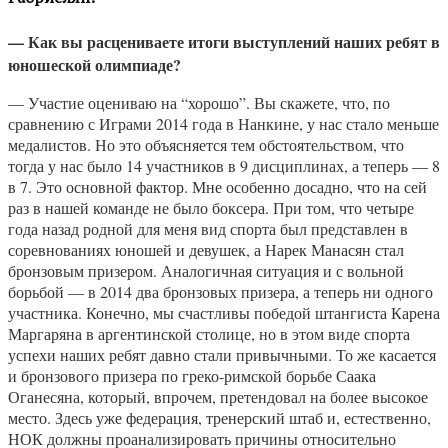
— Как вы расцениваете итоги выступлений наших ребят в
юношеской олимпиаде?
— Участие оцениваю на “хорошо”. Вы скажете, что, по
сравнению с Играми 2014 года в Нанкине, у нас стало меньше
медалистов. Но это объясняется тем обстоятельством, что
тогда у нас было 14 участников в 9 дисциплинах, а теперь — 8
в 7. Это основной фактор. Мне особенно досадно, что на сей
раз в нашей команде не было боксера. При том, что четыре
года назад родной для меня вид спорта был представлен в
соревнованиях юношей и девушек, а Нарек Манасян стал
бронзовым призером. Аналогичная ситуация и с вольной
борьбой — в 2014 два бронзовых призера, а теперь ни одного
участника. Конечно, мы счастливы победой штангиста Карена
Маргаряна в аргентинской столице, но в этом виде спорта
успехи наших ребят давно стали привычными. То же касается
и бронзового призера по греко-римской борьбе Саака
Оганесяна, который, впрочем, претендовал на более высокое
место. Здесь уже федерация, тренерский штаб и, естественно,
НОК должны проанализировать причины относительно