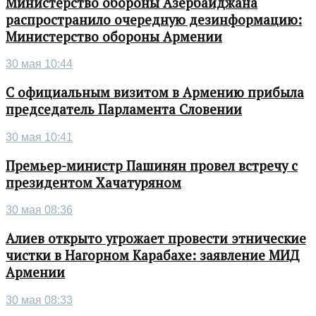
Министерство обороны Азербайджана
распространило очередную дезинформацию:
Министерство обороны Армении
30 мая 10:44
С официальным визитом в Армению прибыла
председатель Парламента Словении
30 мая 10:41
Премьер-министр Пашинян провел встречу с
президентом Хачатуряном
30 мая 08:36
Алиев открыто угрожает провести этнические
чистки в Нагорном Карабахе: заявление МИД
Армении
30 мая 08:33