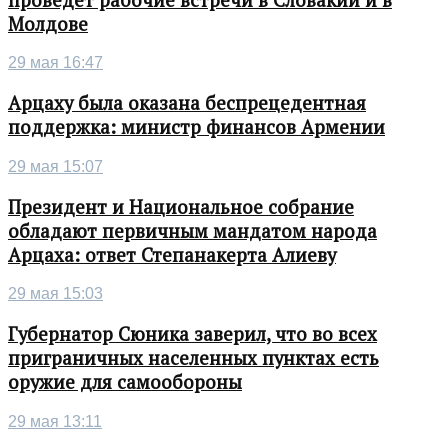
Молдове
29 мая 16:47
Арцаху была оказана беспрецедентная
поддержка: министр финансов Армении
29 мая 15:07
Президент и Национальное собрание
обладают первичным мандатом народа
Арцаха: ответ Степанакерта Алиеву
29 мая 15:03
Губернатор Сюника заверил, что во всех
приграничных населенных пунктах есть
оружие для самообороны
29 мая 13:11