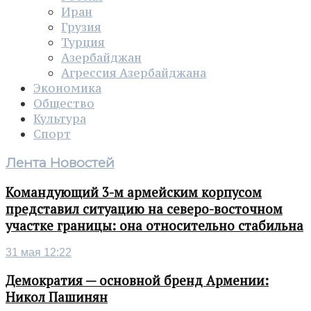
Иран
Грузия
Турция
Азербайджан
Агрессия Азербайджана
Экономика
Общество
Культура
Спорт
Лента Новостей
Командующий 3-м армейским корпусом
представил ситуацию на северо-восточном
участке границы: она относительно стабильна
31 мая 12:22
Демократия — основной бренд Армении:
Никол Пашинян