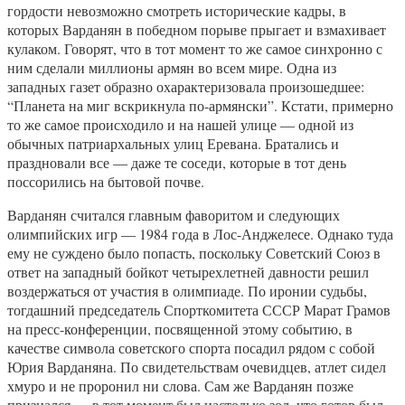
гордости невозможно смотреть исторические кадры, в
которых Варданян в победном порыве прыгает и взмахивает
кулаком. Говорят, что в тот момент то же самое синхронно с
ним сделали миллионы армян во всем мире. Одна из
западных газет образно охарактеризовала произошедшее:
“Планета на миг вскрикнула по-армянски”. Кстати, примерно
то же самое происходило и на нашей улице — одной из
обычных патриархальных улиц Еревана. Братались и
праздновали все — даже те соседи, которые в тот день
поссорились на бытовой почве.
Варданян считался главным фаворитом и следующих
олимпийских игр — 1984 года в Лос-Анджелесе. Однако туда
ему не суждено было попасть, поскольку Советский Союз в
ответ на западный бойкот четырехлетней давности решил
воздержаться от участия в олимпиаде. По иронии судьбы,
тогдашний председатель Спорткомитета СССР Марат Грамов
на пресс-конференции, посвященной этому событию, в
качестве символа советского спорта посадил рядом с собой
Юрия Варданяна. По свидетельствам очевидцев, атлет сидел
хмуро и не проронил ни слова. Сам же Варданян позже
признался — в тот момент был настолько зол, что готов был