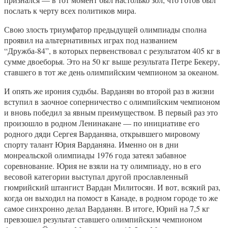
послать к черту всех политиков мира.
Свою злость триумфатор предыдущей олимпиады сполна
проявил на альтернативных играх под названием
“Дружба-84”, в которых первенствовал с результатом 405 кг в
сумме двоеборья. Это на 50 кг выше результата Петре Бекеру,
ставшего в тот же день олимпийским чемпионом за океаном.
И опять же ирония судьбы. Варданян во второй раз в жизни
вступил в заочное соперничество с олимпийским чемпионом
и вновь победил за явным преимуществом. В первый раз это
произошло в родном Ленинакане — по инициативе его
родного дяди Сергея Варданяна, открывшего мировому
спорту талант Юрия Варданяна. Именно он в дни
монреальской олимпиады 1976 года затеял забавное
соревнование. Юрия не взяли на ту олимпиаду, но в его
весовой категории выступал другой прославленный
гюмрийский штангист Вардан Милитосян. И вот, всякий раз,
когда он выходил на помост в Канаде, в родном городе то же
самое синхронно делал Варданян. В итоге, Юрий на 7,5 кг
превзошел результат ставшего олимпийским чемпионом