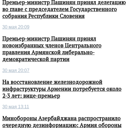
Премьер-министр Пашинян принял делегацию
во главе с председателем Государственного
собрания Республики Словения
30 мая 20:09
Премьер-министр Пашинян принял
новоизбранных членов Центрального
правления Армянской либерально-
демократической партии
30 мая 20:07
На восстановление железнодорожной
инфраструктуры Армении потребуется около
2-3 лет: вице-премьер
30 мая 13:11
Минобороны Азербайджана распространило
очередную дезинформацию: Армия обороны