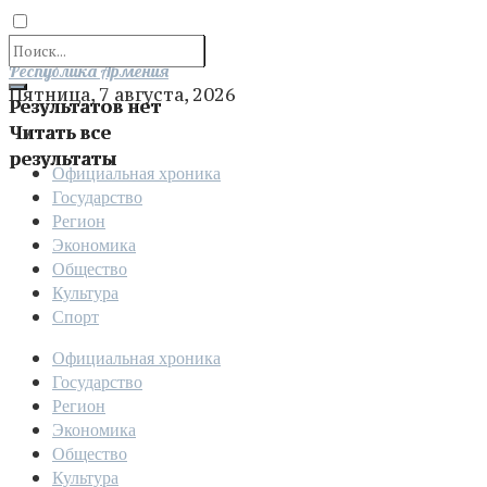
Отправить
Республика Армения
Пятница, 7 августа, 2026
Результатов нет
Читать все
результаты
Официальная хроника
Государство
Регион
Экономика
Общество
Культура
Спорт
Официальная хроника
Государство
Регион
Экономика
Общество
Культура