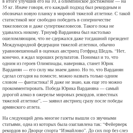
в итоге улучшив его на 10, а олимпийское достижение — на
35 кг. Иначе говоря, его каждый подход был рекордным и
обозначал новую планку в мировой тяжелой атлетике. С такой
статистикой мог свободно победить в соперничестве
тяжеловесов и даже супертяжеловесов. Такого пока не
удавалось никому. Tриумф Варданяна был настолько
ошеломляющим, что не сдержался даже тогдашний президент
Международной федерации тяжелой атлетики, обычно
уравновешенный в оценках австриец Готфрид Шедль. “Нет,
конечно, я ждал хороших результатов. Понимал и то, что
одним из героев Олимпиады, наверняка, станет Юрик
Варданян — его силу мы знаем давно. Но то, что Варданян
сделал сегодня на помосте, можно назвать только одним
словом — фантастика! Я даже не знаю, как еще это можно
прокомментировать. Победа Юрика Варданяна — самый
дорогой алмаз в ожерелье мировых рекордов, известных
тяжелой атлетике”, — заявил австриец сразу после победы
армянского атлета.
На следующий день многие газеты вышли со звучными
статьями, одна из которых была озаглавлена так: “Фейерверк
рекордов во Дворце спорта “Измайлово”. До сих пор без слез