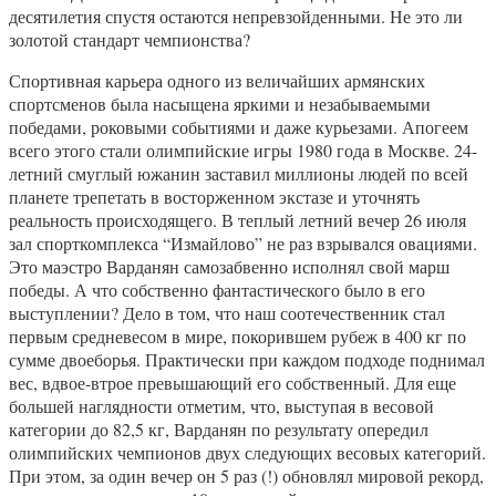
десятилетия спустя остаются непревзойденными. Не это ли
золотой стандарт чемпионства?
Спортивная карьера одного из величайших армянских
спортсменов была насыщена яркими и незабываемыми
победами, роковыми событиями и даже курьезами. Апогеем
всего этого стали олимпийские игры 1980 года в Москве. 24-
летний смуглый южанин заставил миллионы людей по всей
планете трепетать в восторженном экстазе и уточнять
реальность происходящего. В теплый летний вечер 26 июля
зал спорткомплекса “Измайлово” не раз взрывался овациями.
Это маэстро Варданян самозабвенно исполнял свой марш
победы. А что собственно фантастического было в его
выступлении? Дело в том, что наш соотечественник стал
первым средневесом в мире, покорившем рубеж в 400 кг по
сумме двоеборья. Практически при каждом подходе поднимал
вес, вдвое-втрое превышающий его собственный. Для еще
большей наглядности отметим, что, выступая в весовой
категории до 82,5 кг, Варданян по результату опередил
олимпийских чемпионов двух следующих весовых категорий.
При этом, за один вечер он 5 раз (!) обновлял мировой рекорд,