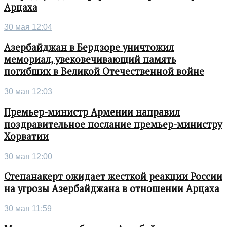
Арцаха
30 мая 12:04
Азербайджан в Бердзоре уничтожил
мемориал, увековечивающий память
погибших в Великой Отечественной войне
30 мая 12:03
Премьер-министр Армении направил
поздравительное послание премьер-министру
Хорватии
30 мая 12:00
Степанакерт ожидает жесткой реакции России
на угрозы Азербайджана в отношении Арцаха
30 мая 11:59