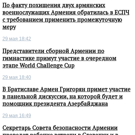
По факту похищения двух армянских
военнослужащих Армения обратилась в ЕСПЧ
с требованием применить промежуточную
меру
29 мая 18:42
Представители сборной Армении по
гимнастике примут участие в очередном
этапе World Challenge Cup
29 мая 18:40
В Братиславе Армен Григорян примет участие
в панельной дискуссии, на которой будет и
помощник президента Азербайджана
29 мая 16:49
Секретарь Совета безопасности Армении
проведет рабочие встречи в Словакии и в