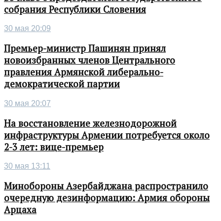
собрания Республики Словения
30 мая 20:09
Премьер-министр Пашинян принял
новоизбранных членов Центрального
правления Армянской либерально-
демократической партии
30 мая 20:07
На восстановление железнодорожной
инфраструктуры Армении потребуется около
2-3 лет: вице-премьер
30 мая 13:11
Минобороны Азербайджана распространило
очередную дезинформацию: Армия обороны
Арцаха