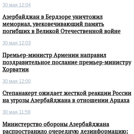
30 мая 12:04
Азербайджан в Бердзоре уничтожил
мемориал, увековечивающий память
погибших в Великой Отечественной войне
30 мая 12:03
Премьер-министр Армении направил
поздравительное послание премьер-министру
Хорватии
30 мая 12:00
Степанакерт ожидает жесткой реакции России
на угрозы Азербайджана в отношении Арцаха
30 мая 11:59
Министерство обороны Азербайджана
распространило очередную дезинформацию: