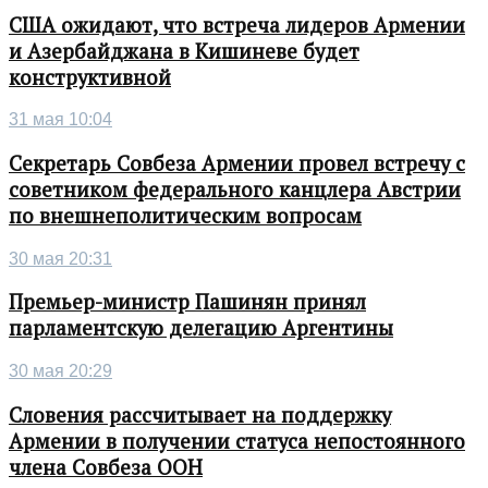
США ожидают, что встреча лидеров Армении
и Азербайджана в Кишиневе будет
конструктивной
31 мая 10:04
Секретарь Совбеза Армении провел встречу с
советником федерального канцлера Австрии
по внешнеполитическим вопросам
30 мая 20:31
Премьер-министр Пашинян принял
парламентскую делегацию Аргентины
30 мая 20:29
Словения рассчитывает на поддержку
Армении в получении статуса непостоянного
члена Совбеза ООН