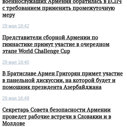
военнослужащих Армения обратилась в ЕСПЧ
с требованием применить промежуточную
меру
29 мая 18:42
Представители сборной Армении по
гимнастике примут участие в очередном
этапе World Challenge Cup
29 мая 18:40
В Братиславе Армен Григорян примет участие
в панельной дискуссии, на которой будет и
помощник президента Азербайджана
29 мая 16:49
Секретарь Совета безопасности Армении
проведет рабочие встречи в Словакии и в
Молдове