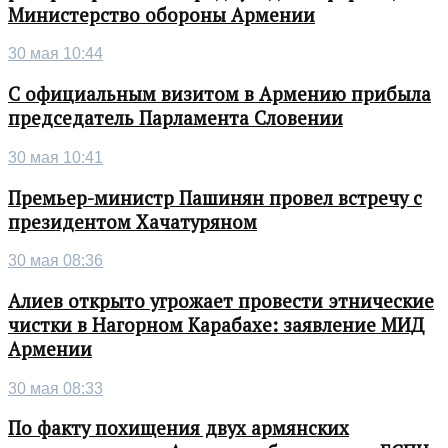
Министерство обороны Армении
30 мая 10:44
С официальным визитом в Армению прибыла
председатель Парламента Словении
30 мая 10:41
Премьер-министр Пашинян провел встречу с
президентом Хачатуряном
30 мая 08:36
Алиев открыто угрожает провести этнические
чистки в Нагорном Карабахе: заявление МИД
Армении
30 мая 08:33
По факту похищения двух армянских