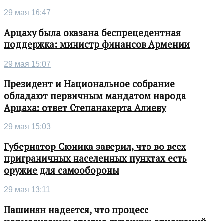
29 мая 16:47
Арцаху была оказана беспрецедентная
поддержка: министр финансов Армении
29 мая 15:07
Президент и Национальное собрание
обладают первичным мандатом народа
Арцаха: ответ Степанакерта Алиеву
29 мая 15:03
Губернатор Сюника заверил, что во всех
приграничных населенных пунктах есть
оружие для самообороны
29 мая 13:11
Пашинян надеется, что процесс