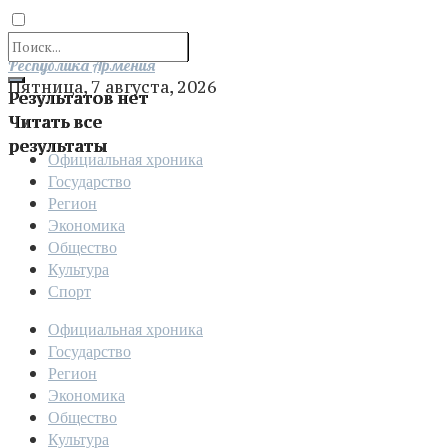
Отправить
Республика Армения
Пятница, 7 августа, 2026
Результатов нет
Читать все
результаты
Официальная хроника
Государство
Регион
Экономика
Общество
Культура
Спорт
Официальная хроника
Государство
Регион
Экономика
Общество
Культура