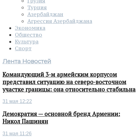
Грузия
Турция
Азербайджан
Агрессия Азербайджана
Экономика
Общество
Культура
Спорт
Лента Новостей
Командующий 3-м армейским корпусом
представил ситуацию на северо-восточном
участке границы: она относительно стабильна
31 мая 12:22
Демократия — основной бренд Армении:
Никол Пашинян
31 мая 11:26