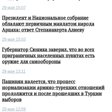
29 мая 15:07
Президент и Национальное собрание
обладают первичным мандатом народа
Арцаха: ответ Степанакерта Алиеву
29 мая 15:03
Губернатор Сюника заверил, что во всех
приграничных населенных пунктах есть
оружие для самообороны
29 мая 13:11
Пашинян надеется, что процесс
нормализации армяно-турецких отношений
продолжится и после прошедших в Турции
выборов
29 мая 12:59