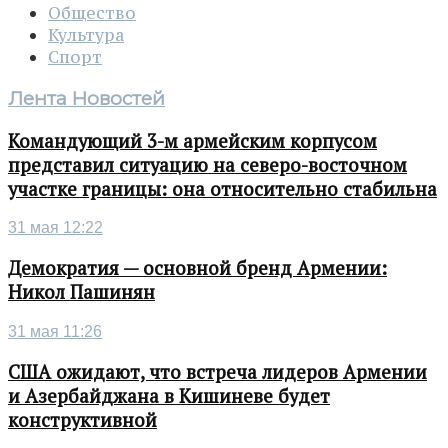
Общество
Культура
Спорт
Лента Новостей
Командующий 3-м армейским корпусом
представил ситуацию на северо-восточном
участке границы: она относительно стабильна
31 мая 12:22
Демократия — основной бренд Армении:
Никол Пашинян
31 мая 11:26
США ожидают, что встреча лидеров Армении
и Азербайджана в Кишиневе будет
конструктивной