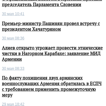
председатель Парламента Словении
30 мая 10:41
Премьер-министр Пашинян провел встречу с
президентом Хачатуряном
30 мая 08:36
Алиев открыто угрожает провести этнические
чистки в Нагорном Карабахе: заявление МИД
Армении
30 мая 08:33
По факту похищения двух армянских
военнослужащих Армения обратилась в ЕСПЧ
с требованием применить промежуточную
меру
29 мая 18:42