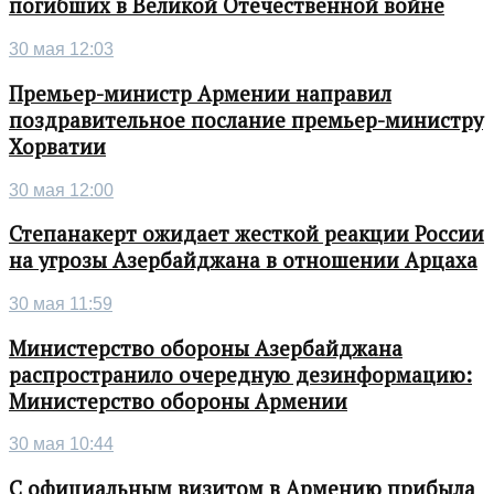
погибших в Великой Отечественной войне
30 мая 12:03
Премьер-министр Армении направил
поздравительное послание премьер-министру
Хорватии
30 мая 12:00
Степанакерт ожидает жесткой реакции России
на угрозы Азербайджана в отношении Арцаха
30 мая 11:59
Министерство обороны Азербайджана
распространило очередную дезинформацию:
Министерство обороны Армении
30 мая 10:44
С официальным визитом в Армению прибыла