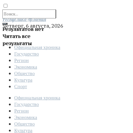
Отправить
Республика Армения
Четверг, 6 августа, 2026
Результатов нет
Читать все
результаты
Официальная хроника
Государство
Регион
Экономика
Общество
Культура
Спорт
Официальная хроника
Государство
Регион
Экономика
Общество
Культура