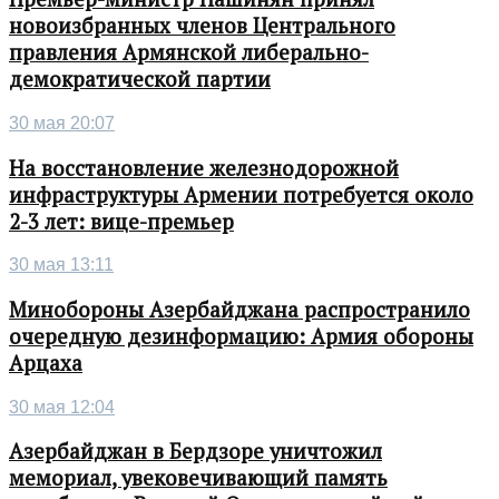
новоизбранных членов Центрального
правления Армянской либерально-
демократической партии
30 мая 20:07
На восстановление железнодорожной
инфраструктуры Армении потребуется около
2-3 лет: вице-премьер
30 мая 13:11
Минобороны Азербайджана распространило
очередную дезинформацию: Армия обороны
Арцаха
30 мая 12:04
Азербайджан в Бердзоре уничтожил
мемориал, увековечивающий память