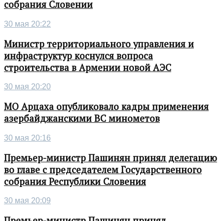
собрания Словении
30 мая 20:22
Министр территориального управления и
инфраструктур коснулся вопроса
строительства в Армении новой АЭС
30 мая 20:20
МО Арцаха опубликовало кадры применения
азербайджанскими ВС минометов
30 мая 20:16
Премьер-министр Пашинян принял делегацию
во главе с председателем Государственного
собрания Республики Словения
30 мая 20:09
Премьер-министр Пашинян принял