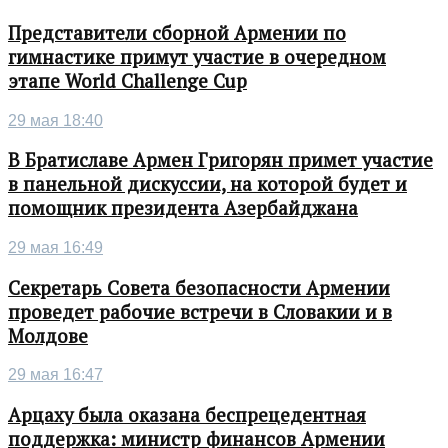
Представители сборной Армении по
гимнастике примут участие в очередном
этапе World Challenge Cup
29 мая 18:40
В Братиславе Армен Григорян примет участие
в панельной дискуссии, на которой будет и
помощник президента Азербайджана
29 мая 16:49
Секретарь Совета безопасности Армении
проведет рабочие встречи в Словакии и в
Молдове
29 мая 16:47
Арцаху была оказана беспрецедентная
поддержка: министр финансов Армении