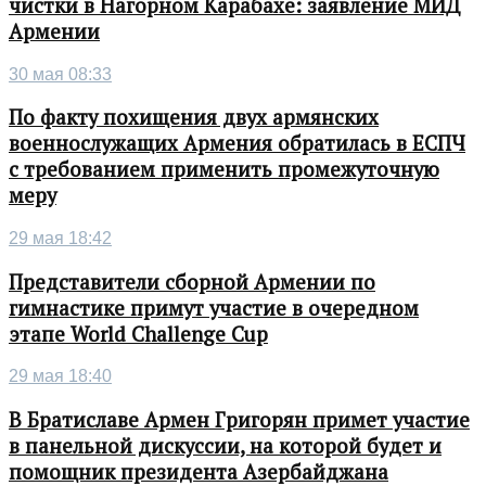
чистки в Нагорном Карабахе: заявление МИД
Армении
30 мая 08:33
По факту похищения двух армянских
военнослужащих Армения обратилась в ЕСПЧ
с требованием применить промежуточную
меру
29 мая 18:42
Представители сборной Армении по
гимнастике примут участие в очередном
этапе World Challenge Cup
29 мая 18:40
В Братиславе Армен Григорян примет участие
в панельной дискуссии, на которой будет и
помощник президента Азербайджана