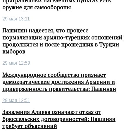
приграничных населенных пунктах есть
оружие для самообороны
29 мая 13:11
Пашинян надеется, что процесс
нормализации армяно-турецких отношений
продолжится и после прошедших в Турции
выборов
29 мая 12:59
Международное сообщество признает
демократические достижения Армении и
приверженность правительства: Пашинян
29 мая 12:51
Заявления Алиева означают отказ от
брюссельских договоренностей: Пашинян
требует объяснений