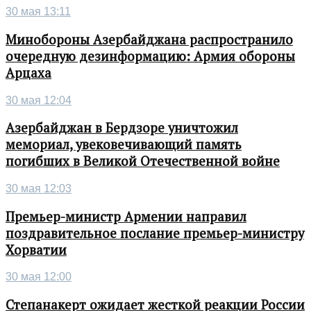
30 мая 13:11
Минобороны Азербайджана распространило
очередную дезинформацию: Армия обороны
Арцаха
30 мая 12:04
Азербайджан в Бердзоре уничтожил
мемориал, увековечивающий память
погибших в Великой Отечественной войне
30 мая 12:03
Премьер-министр Армении направил
поздравительное послание премьер-министру
Хорватии
30 мая 12:00
Степанакерт ожидает жесткой реакции России