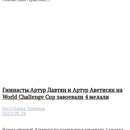
Гимнасты Артур Давтян и Артур Аветисян на
World Challenge Cup завоевали 4 медали
Республика Армения
2023-05-29
Члены сборной Армении по гимнастике завоевали 4 медали