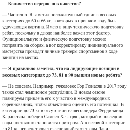
— Количество переросло в качество?
— Частично. Я заметил положительный сдвиг в весовых
категориях до 60 и 66 кг, в которых в прошлом году была
удручающая картина. Имею в виду техническую подготовку
ребят, поскольку в дзюдо наиболее важен этот фактор.
Функциональную и физическую подготовку можно
поправить на сборах, а вот корректировку индивидуального
мастерства проводят личные тренеры спортсменов в ходе
занятий на местах.
— Я правильно заметил, что на лидирующие позиции в
весовых категориях до 73, 81 и 90 вышли новые ребята?
— Не совсвем. Например, тяжеловес Гор Гюнасян в 2017 году
также стал чемпионом республики. В новом сезоне
планируем привлечь его к участию в международных
соревнованиях, чтобы объективно оценить его потенциал. В
категории до 73 кг в отсутствии нашего лидера Фердинанда
Карапетяна победил Самвел Хачатрян, который в последние
годы постоянно становился призером. А в весовой категории
до 81 кг первенствовал излечившийся от травм Давид