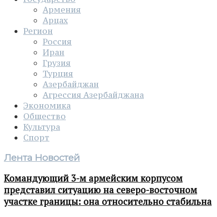
Армения
Арцах
Регион
Россия
Иран
Грузия
Турция
Азербайджан
Агрессия Азербайджана
Экономика
Общество
Культура
Спорт
Лента Новостей
Командующий 3-м армейским корпусом
представил ситуацию на северо-восточном
участке границы: она относительно стабильна