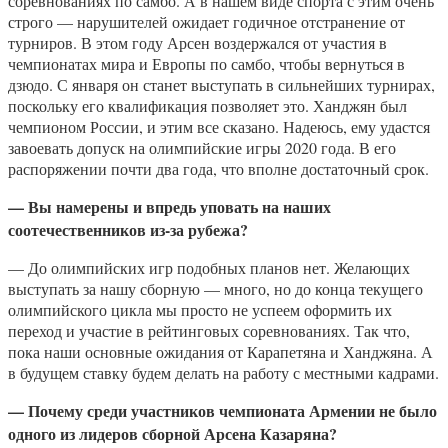
соревнованиях по самбо. А в нашем виде спорта с этим очень
строго — нарушителей ожидает годичное отстранение от
турниров. В этом году Арсен воздержался от участия в
чемпионатах мира и Европы по самбо, чтобы вернуться в
дзюдо. С января он станет выступать в сильнейших турнирах,
поскольку его квалификация позволяет это. Ханджян был
чемпионом России, и этим все сказано. Надеюсь, ему удастся
завоевать допуск на олимпийские игры 2020 года. В его
распоряжении почти два года, что вполне достаточный срок.
— Вы намерены и впредь уповать на наших
соотечественников из-за рубежа?
— До олимпийских игр подобных планов нет. Желающих
выступать за нашу сборную — много, но до конца текущего
олимпийского цикла мы просто не успеем оформить их
переход и участие в рейтинговых соревнованиях. Так что,
пока наши основные ожидания от Карапетяна и Ханджяна. А
в будущем ставку будем делать на работу с местными кадрами.
— Почему среди участников чемпионата Армении не было
одного из лидеров сборной Арсена Казаряна?