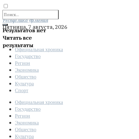
Отправить
Республика Армения
Пятница, 7 августа, 2026
Результатов нет
Читать все
результаты
Официальная хроника
Государство
Регион
Экономика
Общество
Культура
Спорт
Официальная хроника
Государство
Регион
Экономика
Общество
Культура