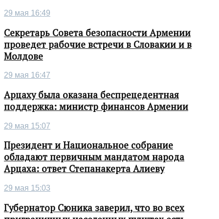
29 мая 16:49
Секретарь Совета безопасности Армении
проведет рабочие встречи в Словакии и в
Молдове
29 мая 16:47
Арцаху была оказана беспрецедентная
поддержка: министр финансов Армении
29 мая 15:07
Президент и Национальное собрание
обладают первичным мандатом народа
Арцаха: ответ Степанакерта Алиеву
29 мая 15:03
Губернатор Сюника заверил, что во всех