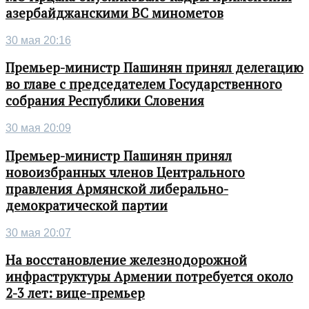
азербайджанскими ВС минометов
30 мая 20:16
Премьер-министр Пашинян принял делегацию
во главе с председателем Государственного
собрания Республики Словения
30 мая 20:09
Премьер-министр Пашинян принял
новоизбранных членов Центрального
правления Армянской либерально-
демократической партии
30 мая 20:07
На восстановление железнодорожной
инфраструктуры Армении потребуется около
2-3 лет: вице-премьер