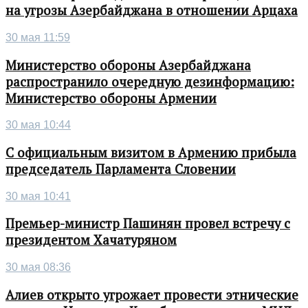
на угрозы Азербайджана в отношении Арцаха
30 мая 11:59
Министерство обороны Азербайджана
распространило очередную дезинформацию:
Министерство обороны Армении
30 мая 10:44
С официальным визитом в Армению прибыла
председатель Парламента Словении
30 мая 10:41
Премьер-министр Пашинян провел встречу с
президентом Хачатуряном
30 мая 08:36
Алиев открыто угрожает провести этнические