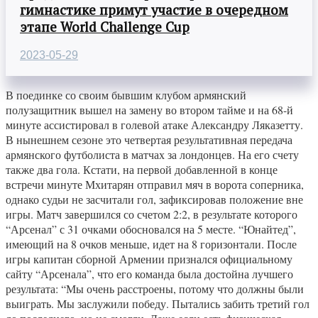
гимнастике примут участие в очередном
этапе World Challenge Cup
2023-05-29
В поединке со своим бывшим клубом армянский
полузащитник вышел на замену во втором тайме и на 68-й
минуте ассистировал в голевой атаке Александру Ляказетту.
В нынешнем сезоне это четвертая результативная передача
армянского футболиста в матчах за лондонцев. На его счету
также два гола. Кстати, на первой добавленной в конце
встречи минуте Мхитарян отправил мяч в ворота соперника,
однако судьи не засчитали гол, зафиксировав положение вне
игры. Матч завершился со счетом 2:2, в результате которого
“Арсенал” с 31 очками обосновался на 5 месте. “Юнайтед”,
имеющий на 8 очков меньше, идет на 8 горизонтали. После
игры капитан сборной Армении признался официальному
сайту “Арсенала”, что его команда была достойна лучшего
результата: “Мы очень расстроены, потому что должны были
выиграть. Мы заслужили победу. Пытались забить третий гол