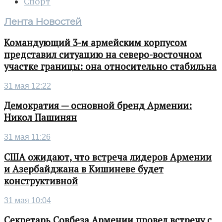
Спорт
Лента Новостей
Командующий 3-м армейским корпусом
представил ситуацию на северо-восточном
участке границы: она относительно стабильна
31 мая 12:22
Демократия — основной бренд Армении:
Никол Пашинян
31 мая 11:26
США ожидают, что встреча лидеров Армении
и Азербайджана в Кишиневе будет
конструктивной
31 мая 10:04
Секретарь Совбеза Армении провел встречу с