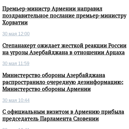
Премьер-министр Армении направил
поздравительное послание премьер-министру
Хорватии
30 мая 12:00
Степанакерт ожидает жесткой реакции России
на угрозы Азербайджана в отношении Арцаха
30 мая 11:59
Министерство обороны Азербайджана
распространило очередную дезинформацию:
Министерство обороны Армении
30 мая 10:44
С официальным визитом в Армению прибыла
председатель Парламента Словении