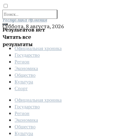
Отправить
Республика Армения
Суббота, 8 августа, 2026
Результатов нет
Читать все
результаты
Официальная хроника
Государство
Регион
Экономика
Общество
Культура
Спорт
Официальная хроника
Государство
Регион
Экономика
Общество
Культура