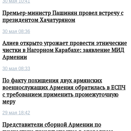
30 мая 10:41
Премьер-министр Пашинян провел встречу с
президентом Хачатуряном
30 мая 08:36
Алиев открыто угрожает провести этнические
чистки в Нагорном Карабахе: заявление МИД
Армении
30 мая 08:33
По факту похищения двух армянских
военнослужащих Армения обратилась в ЕСПЧ
с требованием применить промежуточную
меру
29 мая 18:42
Представители сборной Армении по