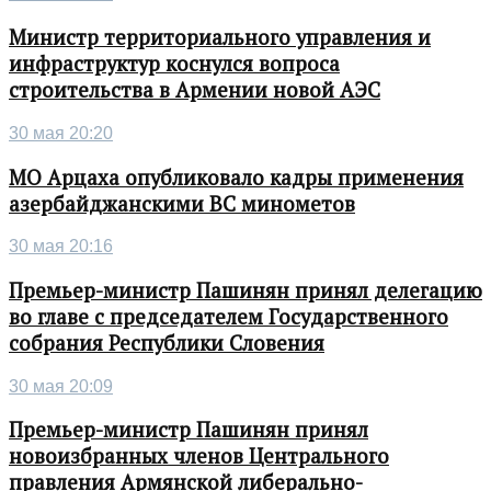
Министр территориального управления и
инфраструктур коснулся вопроса
строительства в Армении новой АЭС
30 мая 20:20
МО Арцаха опубликовало кадры применения
азербайджанскими ВС минометов
30 мая 20:16
Премьер-министр Пашинян принял делегацию
во главе с председателем Государственного
собрания Республики Словения
30 мая 20:09
Премьер-министр Пашинян принял
новоизбранных членов Центрального
правления Армянской либерально-