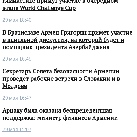
гимнастике примут участие в очередном
этапе World Challenge Cup
29 мая 18:40
В Братиславе Армен Григорян примет участие
в панельной дискуссии, на которой будет и
помощник президента Азербайджана
29 мая 16:49
Секретарь Совета безопасности Армении
проведет рабочие встречи в Словакии и в
Молдове
29 мая 16:47
Арцаху была оказана беспрецедентная
поддержка: министр финансов Армении
29 мая 15:07