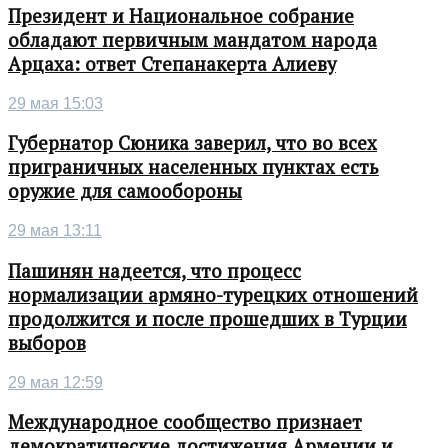
Президент и Национальное собрание
обладают первичным мандатом народа
Арцаха: ответ Степанакерта Алиеву
29 мая 15:03
Губернатор Сюника заверил, что во всех
приграничных населенных пунктах есть
оружие для самообороны
29 мая 13:11
Пашинян надеется, что процесс
нормализации армяно-турецких отношений
продолжится и после прошедших в Турции
выборов
29 мая 12:59
Международное сообщество признает
демократические достижения Армении и