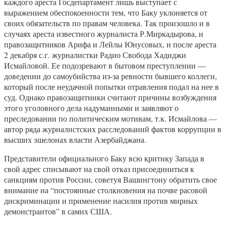
каждого ареста Госдепартамент лишь выступает с
выражением обеспокоенности тем, что Баку уклоняется от
своих обязательств по правам человека. Так произошло и в
случаях ареста известного журналиста Р.Миркадырова, и
правозащитников Арифа и Лейлы Юнусовых, и после ареста
2 декабря с.г. журналистки Радио Свобода Хадиджи
Исмайловой. Ее подозревают в бытовом преступлении —
доведении до самоубийства из-за ревности бывшего коллеги,
который после неудачной попытки отравления подал на нее в
суд. Однако правозащитники считают причины возбуждения
этого уголовного дела надуманными и заявляют о
преследовании по политическим мотивам, т.к. Исмайлова —
автор ряда журналистских расследований фактов коррупции в
высших эшелонах власти Азербайджана.
Представители официального Баку всю критику Запада в
свой адрес списывают на свой отказ присоединиться к
санкциям против России, советуя Вашингтону обратить свое
внимание на “постоянные столкновения на почве расовой
дискриминации и применение насилия против мирных
демонстрантов” в самих США.