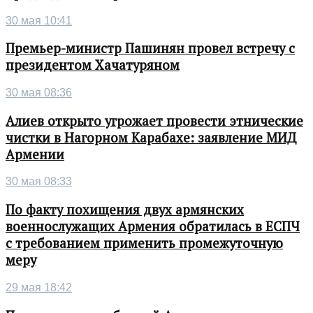
30 мая 10:41
Премьер-министр Пашинян провел встречу с
президентом Хачатуряном
30 мая 08:36
Алиев открыто угрожает провести этнические
чистки в Нагорном Карабахе: заявление МИД
Армении
30 мая 08:33
По факту похищения двух армянских
военнослужащих Армения обратилась в ЕСПЧ
с требованием применить промежуточную
меру
29 мая 18:42