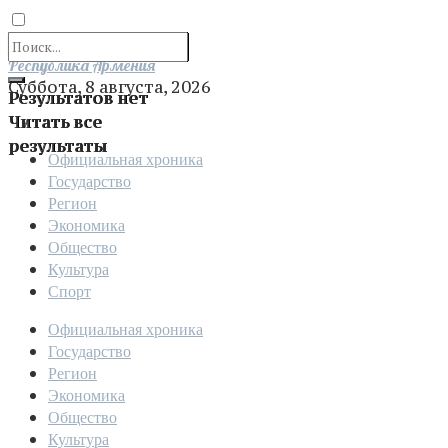
Отправить
Республика Армения
Суббота, 8 августа, 2026
Результатов нет
Читать все
результаты
Официальная хроника
Государство
Регион
Экономика
Общество
Культура
Спорт
Официальная хроника
Государство
Регион
Экономика
Общество
Культура