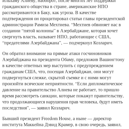
Ильхаму Алиеву, наоборот, после многих лет поддержки
гражданского общества в стране, американские НПО
рассматриваются в Баку, как угроза. В качестве
подтверждения он процитировал статьи главы президентской
администрации Рамиза Мехтиева. “Мехтиев обвиняет нас в
создании “пятой колонны” в Азербайджане, которая хочет
свергнуть власть, называет НПО, работающие с США,
“предателями Азербайджана”, — подчеркнул Козларич.
Он обратил внимание на прямые атаки госчиновников
Азербайджана на президента Обаму, предложив Вашингтону
в качестве ответных мер выступить с предупреждением
гражданам США, что, посещая Азербайджан, они могут
подвергнуться слежке, скрытой съемке и с ними могут
произойти всяческие неприятности. “Если дипломатическое
давление на правительство Алиева не работает, то пришло
время рассмотреть санкции, которые покажут правительству,
что продолжающиеся нарушения прав человека, будут иметь
последствия”, — заявил Козларич.
Бывший президент Freedom House, а ныне — директор
института Маккейна Дэвид Крамер, в свою очередь, заявил,