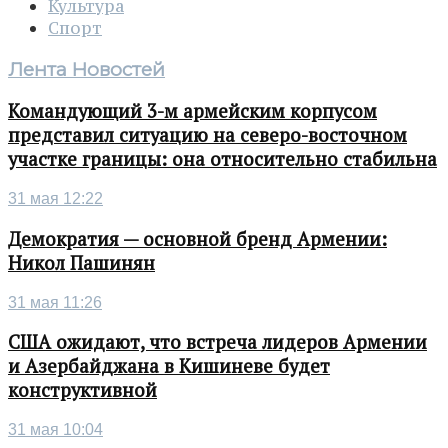
Культура
Спорт
Лента Новостей
Командующий 3-м армейским корпусом
представил ситуацию на северо-восточном
участке границы: она относительно стабильна
31 мая 12:22
Демократия — основной бренд Армении:
Никол Пашинян
31 мая 11:26
США ожидают, что встреча лидеров Армении
и Азербайджана в Кишиневе будет
конструктивной
31 мая 10:04