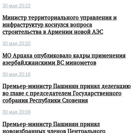
30 мая 20:22
Министр территориального управления и
инфраструктур коснулся вопроса
строительства в Армении новой АЭС
30 мая 20:20
МО Арцаха опубликовало кадры применения
азербайджанскими ВС минометов
30 мая 20:16
Премьер-министр Пашинян принял делегацию
во главе с председателем Государственного
собрания Республики Словения
30 мая 20:09
Премьер-министр Пашинян принял
новоизбранных членов Центрального