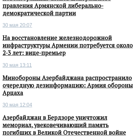
правления Армянской либерально-
демократической партии
30 мая 20:07
На восстановление железнодорожной
инфраструктуры Армении потребуется около
2-3 лет: вице-премьер
30 мая 13:11
Минобороны Азербайджана распространило
очередную дезинформацию: Армия обороны
Арцаха
30 мая 12:04
Азербайджан в Бердзоре уничтожил
мемориал, увековечивающий память
погибших в Великой Отечественной войне