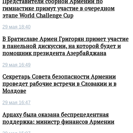
Представители сборной Армении по
гимнастике примут участие в очередном
этапе World Challenge Cup
29 мая 18:40
В Братиславе Армен Григорян примет участие
в панельной дискуссии, на которой будет и
помощник президента Азербайджана
29 мая 16:49
Секретарь Совета безопасности Армении
проведет рабочие встречи в Словакии и в
Молдове
29 мая 16:47
Арцаху была оказана беспрецедентная
поддержка: министр финансов Армении