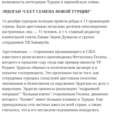
возможность интеграции Турции в европейскую семью.
ЭРДОГАН “СЕЕТ СЕМЕНА НОВОЙ ТУРЦИИ”
14 декабря турецкая полиция провела рейды в 13 провинциях
страны. Были арестованы несколько десятков оппозиционно
настроенных лиц — 31 человек, в т.ч. главный редактор
влиятельной газеты Zaman Экрем Думанлы и группа
сотрудников ТВ Samanyolu.
Арестованные — сторонники проживающего в США
известного религиозного проповедника Фетхуллаха Гюлена,
которого в прошлом году тогда еще премьер-министр ТР
Реджеп Эрдоган обвинил в политическом заговоре и в
попытке госпереворота. Это произошло после того, как
сотрудники турецких спецслужб арестовали полсотни
чиновников и бизнесменов из окружения Эрдогана по делу о
коррупции. Эрдоган приписал реализацию “подрывной
операции” “Большая взятка” сторонникам Гюлена, движение
которого “Хизмет” имеет большое влияние в Турции. Ему
принадлежала сеть частных школ по всей стране, а также
считалось, что в его негласном подчинении находились