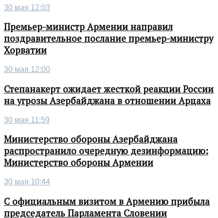
30 мая 12:03
Премьер-министр Армении направил
поздравительное послание премьер-министру
Хорватии
30 мая 12:00
Степанакерт ожидает жесткой реакции России
на угрозы Азербайджана в отношении Арцаха
30 мая 11:59
Министерство обороны Азербайджана
распространило очередную дезинформацию:
Министерство обороны Армении
30 мая 10:44
С официальным визитом в Армению прибыла
председатель Парламента Словении