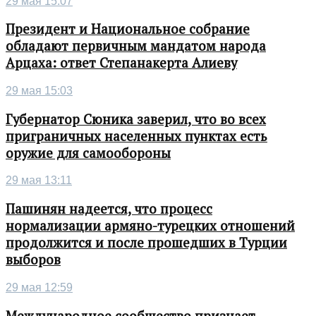
29 мая 15:07
Президент и Национальное собрание
обладают первичным мандатом народа
Арцаха: ответ Степанакерта Алиеву
29 мая 15:03
Губернатор Сюника заверил, что во всех
приграничных населенных пунктах есть
оружие для самообороны
29 мая 13:11
Пашинян надеется, что процесс
нормализации армяно-турецких отношений
продолжится и после прошедших в Турции
выборов
29 мая 12:59
Международное сообщество признает