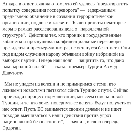
Анкара в ответ заявила о том, что ей удалось “предотвратить
попытку совершения госпереворота” — задержанным
предъявлено обвинение в создании террористической
организации, подлоге и клевете. “Были приняты некоторые
меры в рамках расследования дела о “параллельной
структуре”. Действия тех, кто проник в государственные
кабинеты и прослушивал конфиденциальные переговоры
президента и премьер-министра, не останутся без ответа. Они
под видом служения народу объявили войну избранной на
выборах партии. Теперь наш долг — защитить то, что дано
нам народной волей”, — сказал премьер Турции Ахмед
Давутоглу.
“Мы не упадем на колени и не примиримся с теми, кто
лживыми новостями пытаются сбить Турцию с пути. Сейчас
происходит процесс нормализации, мы сеем семена новой
Турции, и те, кто хочет повернуть ее вспять, будут получать от
нас ответ. Пусть ЕС занимается своими делами и не ищет
поводов вмешиваться в наши действия против угроз
национальной безопасности”, — заявил, в свою очередь,
Эрдоган.