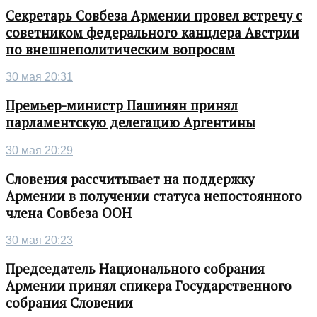
Секретарь Совбеза Армении провел встречу с
советником федерального канцлера Австрии
по внешнеполитическим вопросам
30 мая 20:31
Премьер-министр Пашинян принял
парламентскую делегацию Аргентины
30 мая 20:29
Словения рассчитывает на поддержку
Армении в получении статуса непостоянного
члена Совбеза ООН
30 мая 20:23
Председатель Национального собрания
Армении принял спикера Государственного
собрания Словении