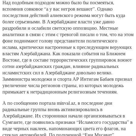
Над подобным подходом можно было бы посмеяться,
вспомнив совковое “а у вас негров вешают”. Однако
последствия действий алиевского режима могут быть куда
более серьезными. В Азербайджане власти уже давно
раздробили и ослабили светскую оппозицию. Местные
аналитики в связи с этим с тревогой писали о том, что на этом
фоне поднимают голову представители политического
ислама, критически настроенные к преследующим верующих
властям Азербайджана. Как показали события на Ближнем
Востоке, где в составе террористических группировок воюют
сотни азербайджанских граждан, влияние радикальных
исламистских сил в Азербайджане довольно велико.
Замминистра молодежи и спорта АР Интигам Бабаев признал
увеличение числа регионов страны, из которых молодежь
примыкает к нетрадиционным религиозным течениям.
А по сообщению портала minval.az, в последние дни
радикальные группы вновь активизировались в
Азербайджане. Их сторонники начали организовываться в
Сумгаите, где появились признаки “Исламсого государства” в
виде черных наклеек, напоминающих цвета его флагов, на
стеклах автомобилей. По полученной “Ени Мусават”