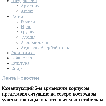
Государство
Армения
Арцах
Регион
Россия
Иран
Грузия
Турция
Азербайджан
Агрессия Азербайджана
Экономика
Общество
Культура
Спорт
Лента Новостей
Командующий 3-м армейским корпусом
представил ситуацию на северо-восточном
участке границы: она относительно стабильна