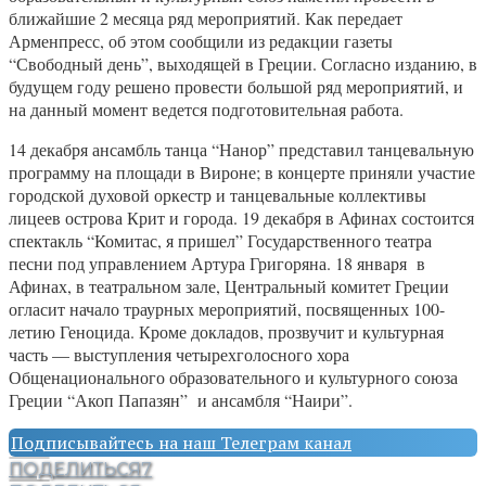
ближайшие 2 месяца ряд мероприятий. Как передает
Арменпресс, об этом сообщили из редакции газеты
“Свободный день”, выходящей в Греции. Согласно изданию, в
будущем году решено провести большой ряд мероприятий, и
на данный момент ведется подготовительная работа.
14 декабря ансамбль танца “Нанор” представил танцевальную
программу на площади в Вироне; в концерте приняли участие
городской духовой оркестр и танцевальные коллективы
лицеев острова Крит и города. 19 декабря в Афинах состоится
спектакль “Комитас, я пришел” Государственного театра
песни под управлением Артура Григоряна. 18 января в
Афинах, в театральном зале, Центральный комитет Греции
огласит начало траурных мероприятий, посвященных 100-
летию Геноцида. Кроме докладов, прозвучит и культурная
часть — выступления четырехголосного хора
Общенационального образовательного и культурного союза
Греции “Акоп Папазян” и ансамбля “Наири”.
Подписывайтесь на наш Телеграм канал
ПОДЕЛИТЬСЯ
7