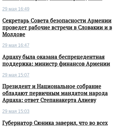
29 мая 16:49
Секретарь Совета безопасности Армении
проведет рабочие встречи в Словакии и в
Молдове
29 мая 16:47
Арцаху была оказана беспрецедентная
поддержка: министр финансов Армении
29 мая 15:07
Президент и Национальное собрание
обладают первичным мандатом народа
Арцаха: ответ Степанакерта Алиеву
29 мая 15:03
Губернатор Сюника заверил, что во всех