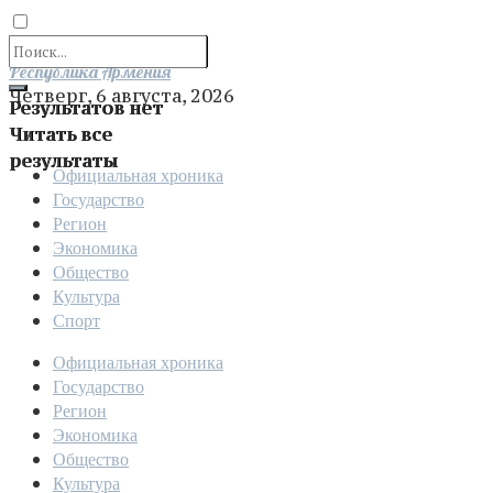
Отправить
Республика Армения
Четверг, 6 августа, 2026
Результатов нет
Читать все
результаты
Официальная хроника
Государство
Регион
Экономика
Общество
Культура
Спорт
Официальная хроника
Государство
Регион
Экономика
Общество
Культура