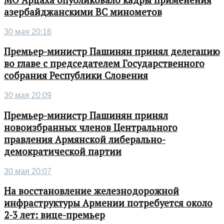
МО Арцаха опубликовало кадры применения
азербайджанскими ВС минометов
30 мая 20:16
Премьер-министр Пашинян принял делегацию
во главе с председателем Государственного
собрания Республики Словения
30 мая 20:09
Премьер-министр Пашинян принял
новоизбранных членов Центрального
правления Армянской либерально-
демократической партии
30 мая 20:07
На восстановление железнодорожной
инфраструктуры Армении потребуется около
2-3 лет: вице-премьер