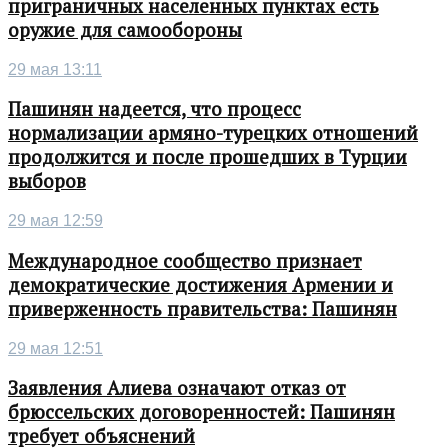
приграничных населенных пунктах есть
оружие для самообороны
29 мая 13:11
Пашинян надеется, что процесс
нормализации армяно-турецких отношений
продолжится и после прошедших в Турции
выборов
29 мая 12:59
Международное сообщество признает
демократические достижения Армении и
приверженность правительства: Пашинян
29 мая 12:51
Заявления Алиева означают отказ от
брюссельских договоренностей: Пашинян
требует объяснений