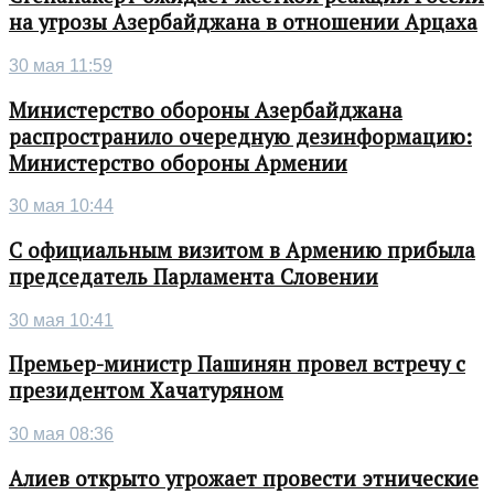
на угрозы Азербайджана в отношении Арцаха
30 мая 11:59
Министерство обороны Азербайджана
распространило очередную дезинформацию:
Министерство обороны Армении
30 мая 10:44
С официальным визитом в Армению прибыла
председатель Парламента Словении
30 мая 10:41
Премьер-министр Пашинян провел встречу с
президентом Хачатуряном
30 мая 08:36
Алиев открыто угрожает провести этнические