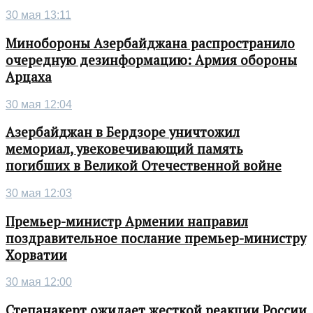
30 мая 13:11
Минобороны Азербайджана распространило
очередную дезинформацию: Армия обороны
Арцаха
30 мая 12:04
Азербайджан в Бердзоре уничтожил
мемориал, увековечивающий память
погибших в Великой Отечественной войне
30 мая 12:03
Премьер-министр Армении направил
поздравительное послание премьер-министру
Хорватии
30 мая 12:00
Степанакерт ожидает жесткой реакции России