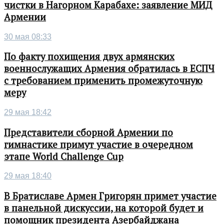
чистки в Нагорном Карабахе: заявление МИД
Армении
30 мая 08:33
По факту похищения двух армянских
военнослужащих Армения обратилась в ЕСПЧ
с требованием применить промежуточную
меру
29 мая 18:42
Представители сборной Армении по
гимнастике примут участие в очередном
этапе World Challenge Cup
29 мая 18:40
В Братиславе Армен Григорян примет участие
в панельной дискуссии, на которой будет и
помощник президента Азербайджана