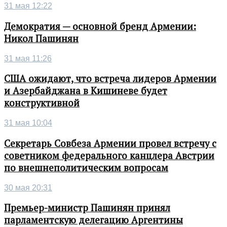
31 мая 12:22
Демократия — основной бренд Армении:
Никол Пашинян
31 мая 11:26
США ожидают, что встреча лидеров Армении
и Азербайджана в Кишиневе будет
конструктивной
31 мая 10:04
Секретарь Совбеза Армении провел встречу с
советником федерального канцлера Австрии
по внешнеполитическим вопросам
30 мая 20:31
Премьер-министр Пашинян принял
парламентскую делегацию Аргентины