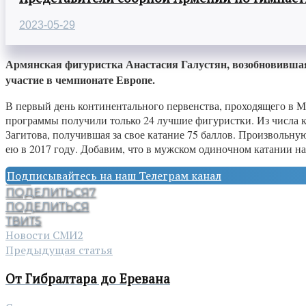
2023-05-29
Армянская фигуристка Анастасия Галустян, возобновивша
участие в чемпионате Европе.
В первый день континентального первенства, проходящего в Ми
программы получили только 24 лучшие фигуристки. Из числа 
Загитова, получившая за свое катание 75 баллов. Произвольну
ею в 2017 году. Добавим, что в мужском одиночном катании н
Подписывайтесь на наш Телеграм канал
ПОДЕЛИТЬСЯ
7
ПОДЕЛИТЬСЯ
ТВИТ
5
Новости СМИ2
Предыдущая статья
От Гибралтара до Еревана