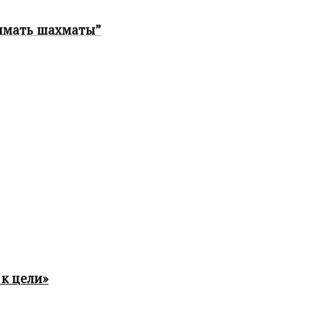
имать шахматы”
к цели»