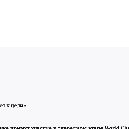
я к цели»
ке примут участие в очередном этапе World Cha