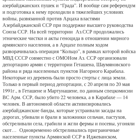
азербайджанских пушек и “Града”. И вообще сам референдум
и подготовка к нему проходили в тяжелейших условиях
войны, развязанной против Арцаха властями
Азербайджанской ССР при поддержке высшего руководства
Союза ССР. На всей территории Аз.ССР продолжались
этнические чистки и акты геноцида в отношении мирного
армянского населения, а в Арцахе полным ходом
разворачивалась операция “Кольцо”, в рамках которой войска
МВД СССР совместно с ОМОНом Аз. ССР организовали
депортацию армян с территории Геташена, Шаумяновского
района и ряда населенных пунктов Нагорного Карабаха.
Некоторые из деревень были просто стерты с лица земли.
Только в первый период депортации, с 20 апреля по 20 мая
1991г., в Геташене и Мартунашене, по данным спецкомисии
ВС Арм. ССР, было убито 22 человека, а в Карабахе — 14
человек. В автономной области активизировались
азербайджанские банды, которые устраивали засады на
дорогах, убивали и брали в заложники сельчан, пастухов,
обстреливали села, грабили и жгли фермы и посевы, угоняли
скот… Одновременно обстреливались приграничные
населенные пункты Армянской ССР в Иджеванском,