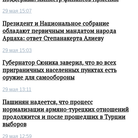
29 мая 15:07
Президент и Национальное собрание
обладают первичным мандатом народа
Арцаха: ответ Степанакерта Алиеву
29 мая 15:03
Губернатор Сюника заверил, что во всех
приграничных населенных пунктах есть
оружие для самообороны
29 мая 13:11
Пашинян надеется, что процесс
нормализации армяно-турецких отношений
продолжится и после прошедших в Турции
выборов
29 мая 12:59