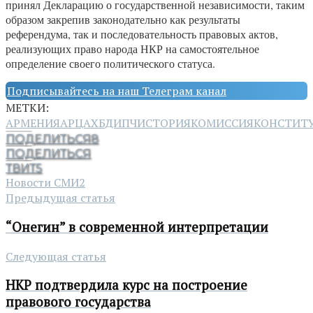
принял Декларацию о государственной независимости, таким
образом закрепив законодательно как результаты
референдума, так и последовательность правовых актов,
реализующих право народа НКР на самостоятельное
определение своего политического статуса.
Подписывайтесь на наш Телеграм канал
МЕТКИ:
АРМЕНИЯ
АРЦАХ
БДИПЧ
ИСТОРИЯ
КОМИССИЯ
КОНСТИТ
ПОДЕЛИТЬСЯ
8
ПОДЕЛИТЬСЯ
ТВИТ
5
Новости СМИ2
Предыдущая статья
“Онегин” в современной интерпретации
Следующая статья
НКР подтвердила курс на построение
правового государства