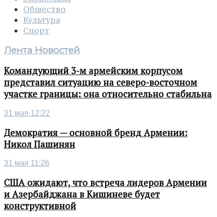
Общество
Культура
Спорт
Лента Новостей
Командующий 3-м армейским корпусом
представил ситуацию на северо-восточном
участке границы: она относительно стабильна
31 мая 12:22
Демократия — основной бренд Армении:
Никол Пашинян
31 мая 11:26
США ожидают, что встреча лидеров Армении
и Азербайджана в Кишиневе будет
конструктивной