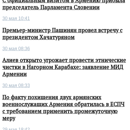
С официальным визитом в Армению прибыла
председатель Парламента Словении
30 мая 10:41
Премьер-министр Пашинян провел встречу с
президентом Хачатуряном
30 мая 08:36
Алиев открыто угрожает провести этнические
чистки в Нагорном Карабахе: заявление МИД
Армении
30 мая 08:33
По факту похищения двух армянских
военнослужащих Армения обратилась в ЕСПЧ
с требованием применить промежуточную
меру
29 мая 18:42