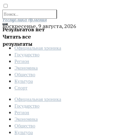
Отправить
Республика Армения
Воскресенье, 9 августа, 2026
Результатов нет
Читать все
результаты
Официальная хроника
Государство
Регион
Экономика
Общество
Культура
Спорт
Официальная хроника
Государство
Регион
Экономика
Общество
Культура