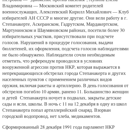
Владимировна — Московский комитет родителей
военнослужащих, Алексеевский Кирилл Михайлович — Клуб
избирателей АН СССР и многие другие. Они вели работу в г.
Степанакерте, Аскеранском, Гадрутском, Мардакертском,
Мартунинском и Шаумяновском районах, посетили более 30
избирательных участков, присутствовали при подсчете
голосов. Нарушений в процедуре голосования, выдачи
бюллетеней, их оформления, подсчета голосов наблюдателями
не было обнаружено. Наблюдатели сочли необходимым
отметить, что референдум проводился в условиях
вооруженной агрессии против НКР, которая выражается в
непрекращающихся обстрелах города Степанакерта и других
населенных пунктов с применением различных видов
оружия, включая ракеты и артиллерию. В день голосования от
обстрелов погибло 10 армян, ранено 11. Большинство женщин
и детей Степанакерта ночует в подвалах, закрыты детские
сады и ясли, школы. В ночь с 11 на 12 декабря в одну из школ
Степанакерта попал артиллерийский снаряд. Взорван
городской водопровод, нет хлеба, медикаментов.
Сформированный 28 декабря 1991 года парламент НКР