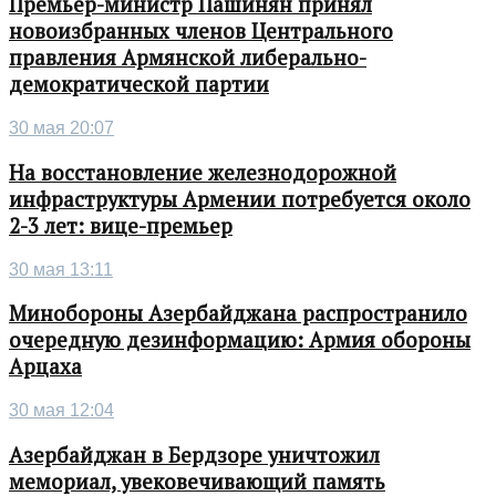
Премьер-министр Пашинян принял
новоизбранных членов Центрального
правления Армянской либерально-
демократической партии
30 мая 20:07
На восстановление железнодорожной
инфраструктуры Армении потребуется около
2-3 лет: вице-премьер
30 мая 13:11
Минобороны Азербайджана распространило
очередную дезинформацию: Армия обороны
Арцаха
30 мая 12:04
Азербайджан в Бердзоре уничтожил
мемориал, увековечивающий память