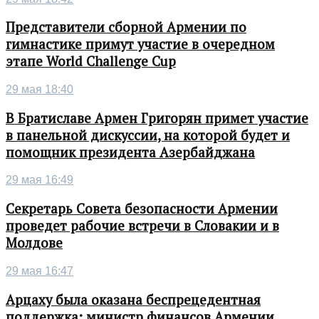
Представители сборной Армении по
гимнастике примут участие в очередном
этапе World Challenge Cup
29 мая 18:40
В Братиславе Армен Григорян примет участие
в панельной дискуссии, на которой будет и
помощник президента Азербайджана
29 мая 16:49
Секретарь Совета безопасности Армении
проведет рабочие встречи в Словакии и в
Молдове
29 мая 16:47
Арцаху была оказана беспрецедентная
поддержка: министр финансов Армении