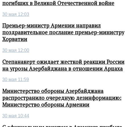
погибших в Великой Отечественной войне
30 мая 12:03
Премьер-министр Армении направил
поздравительное послание премьер-министру
Хорватии
30 мая 12:00
Степанакерт ожидает жесткой реакции России
на угрозы Азербайджана в отношении Арцаха
30 мая 11:59
Министерство обороны Азербайджана
распространило очередную дезинформацию:
Министерство обороны Армении
30 мая 10:44