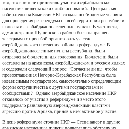
тем, что в нем не принимало участия азербайджанское
население, лишены каких-либо оснований. Центральная
избирательная Комиссия НКР создала необходимые условия
для проведения референдума на всей территории республики,
включая и азербайджанонаселенные пункты. В частности,
администрации Шушинского района была направлена
телеграмма с просьбой организовать участие
азербайджанского населения района в референдуме. В
азербайджанонаселенные пункты республики были
отправлены бюллетени для голосования. Бюллетени были
составлены на армянском, азербайджанском и русском языках
и содержали следующий вопрос: “Согласны ли вы, чтобы
провозглашенная Нагорно-Карабахская Республика была
независимым государством, самостоятельно определяющим
формы сотрудничества с другими государствами и
сообществами?” Однако азербайджанское население НКР
отказалось от участия в референдуме и вместо этого
поддержало развязанную азербайджанскими властями
агрессию против Арцаха, приняв в нем активное участие.
В день референдума столица НКР — Степанакерт и другие
армянские населенные пункты подвергались обстрелу из