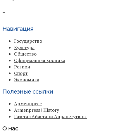
Навигация
Государство
Культура
Общество
Официальная хроника
Регион
Спорт
Экономика
Полезные ссылки
Арменпресс
Armenpress | History
Газета «Айастани Анрапетутюн»
О нас