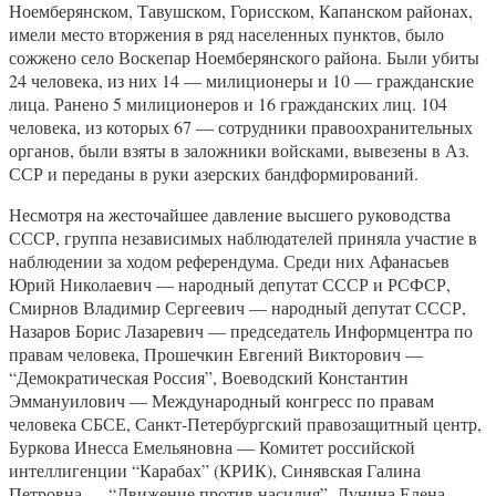
Ноемберянском, Тавушском, Горисском, Капанском районах,
имели место вторжения в ряд населенных пунктов, было
сожжено село Воскепар Ноемберянского района. Были убиты
24 человека, из них 14 — милиционеры и 10 — гражданские
лица. Ранено 5 милиционеров и 16 гражданских лиц. 104
человека, из которых 67 — сотрудники правоохранительных
органов, были взяты в заложники войсками, вывезены в Аз.
ССР и переданы в руки aзерских бандформирований.
Несмотря на жесточайшее давление высшего руководства
СССР, группа независимых наблюдателей приняла участие в
наблюдении за ходом референдума. Среди них Афанасьев
Юрий Николаевич — народный депутат СССР и РСФСР,
Смирнов Владимир Сергеевич — народный депутат СССР,
Назаров Борис Лазаревич — председатель Информцентра по
правам человека, Прошечкин Евгений Викторович —
“Демократическая Россия”, Воеводский Константин
Эммануилович — Международный конгресс по правам
человека СБСЕ, Санкт-Петербургский правозащитный центр,
Буркова Инесса Емельяновна — Комитет российской
интеллигенции “Карабах” (КРИК), Синявская Галина
Петровна — “Движение против насилия”, Лунина Елена