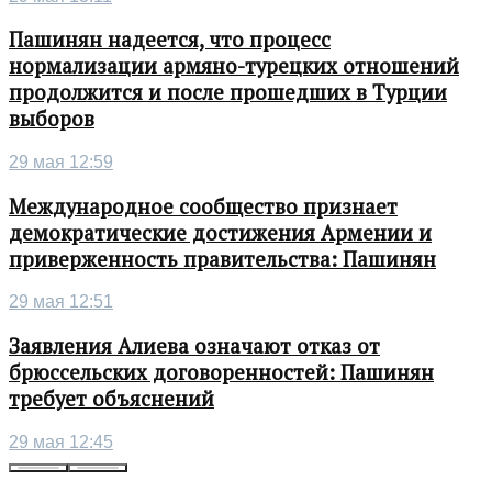
Пашинян надеется, что процесс
нормализации армяно-турецких отношений
продолжится и после прошедших в Турции
выборов
29 мая 12:59
Международное сообщество признает
демократические достижения Армении и
приверженность правительства: Пашинян
29 мая 12:51
Заявления Алиева означают отказ от
брюссельских договоренностей: Пашинян
требует объяснений
29 мая 12:45