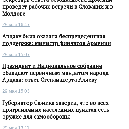
проведет рабочие встречи в Словакии и в
Молдове
29 мая 16:47
Арцаху была оказана беспрецедентная
поддержка: министр финансов Армении
29 мая 15:07
Президент и Национальное собрание
обладают первичным мандатом народа
Арцаха: ответ Степанакерта Алиеву
29 мая 15:03
Губернатор Сюника заверил, что во всех
приграничных населенных пунктах есть
оружие для самообороны
29 мая 13:11