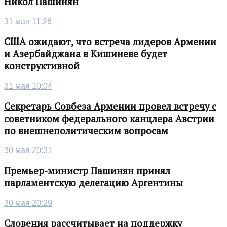
Никол Пашинян
31 мая 11:26
США ожидают, что встреча лидеров Армении
и Азербайджана в Кишиневе будет
конструктивной
31 мая 10:04
Секретарь Совбеза Армении провел встречу с
советником федерального канцлера Австрии
по внешнеполитическим вопросам
30 мая 20:31
Премьер-министр Пашинян принял
парламентскую делегацию Аргентины
30 мая 20:29
Словения рассчитывает на поддержку