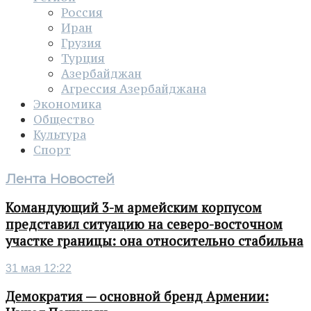
Россия
Иран
Грузия
Турция
Азербайджан
Агрессия Азербайджана
Экономика
Общество
Культура
Спорт
Лента Новостей
Командующий 3-м армейским корпусом
представил ситуацию на северо-восточном
участке границы: она относительно стабильна
31 мая 12:22
Демократия — основной бренд Армении: