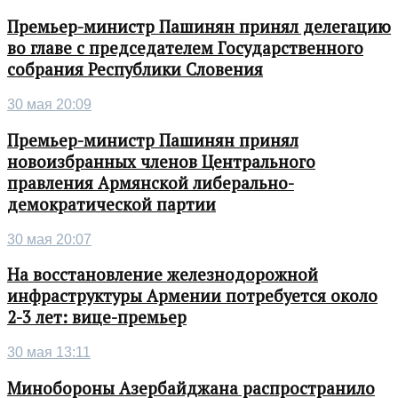
Премьер-министр Пашинян принял делегацию
во главе с председателем Государственного
собрания Республики Словения
30 мая 20:09
Премьер-министр Пашинян принял
новоизбранных членов Центрального
правления Армянской либерально-
демократической партии
30 мая 20:07
На восстановление железнодорожной
инфраструктуры Армении потребуется около
2-3 лет: вице-премьер
30 мая 13:11
Минобороны Азербайджана распространило