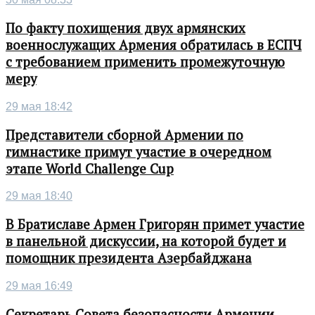
По факту похищения двух армянских
военнослужащих Армения обратилась в ЕСПЧ
с требованием применить промежуточную
меру
29 мая 18:42
Представители сборной Армении по
гимнастике примут участие в очередном
этапе World Challenge Cup
29 мая 18:40
В Братиславе Армен Григорян примет участие
в панельной дискуссии, на которой будет и
помощник президента Азербайджана
29 мая 16:49
Секретарь Совета безопасности Армении