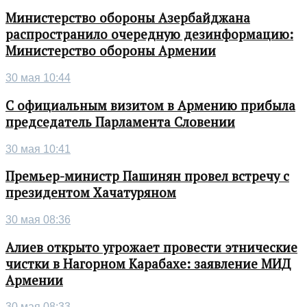
Министерство обороны Азербайджана
распространило очередную дезинформацию:
Министерство обороны Армении
30 мая 10:44
С официальным визитом в Армению прибыла
председатель Парламента Словении
30 мая 10:41
Премьер-министр Пашинян провел встречу с
президентом Хачатуряном
30 мая 08:36
Алиев открыто угрожает провести этнические
чистки в Нагорном Карабахе: заявление МИД
Армении
30 мая 08:33