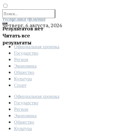
Отправить
Республика Армения
Четверг, 6 августа, 2026
Результатов нет
Читать все
результаты
Официальная хроника
Государство
Регион
Экономика
Общество
Культура
Спорт
Официальная хроника
Государство
Регион
Экономика
Общество
Культура