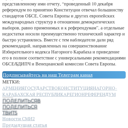
представленному ими отчету, “проведенный 10 декабря
референдум по принятию Конституции отвечал большинству
стандартов ОБСЕ, Совета Европы и других европейских
международных структур в отношении демократических
выборов, равно применимых и к референдумам”, а отдельные
недостатки носили преимущественно технический характер и
быстро устранялись. Вместе с тем наблюдатели дали ряд
рекомендаций, направленных на совершенствование
Избирательного кодекса Нагорного Карабаха и приведение
его в полное соответствие с универсальными рекомендациями
ОБСЕ/БДИПЧ и Венецианской комиссии Совета Европы.
Подписывайтесь на наш Телеграм канал
МЕТКИ:
АРМЕНИЯ
ГОСУДАРСТВО
КОНСТИТУЦИЯ
НАГОРНО-
КАРАБАХСКАЯ РЕСПУБЛИКА
РЕГИОН
РЕФЕРЕНДУМ
ПОДЕЛИТЬСЯ
8
ПОДЕЛИТЬСЯ
ТВИТ
5
Новости СМИ2
Предыдущая статья