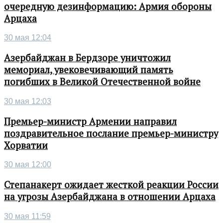
очередную дезинформацию: Армия обороны
Арцаха
30 мая 12:04
Азербайджан в Бердзоре уничтожил
мемориал, увековечивающий память
погибших в Великой Отечественной войне
30 мая 12:03
Премьер-министр Армении направил
поздравительное послание премьер-министру
Хорватии
30 мая 12:00
Степанакерт ожидает жесткой реакции России
на угрозы Азербайджана в отношении Арцаха
30 мая 11:59