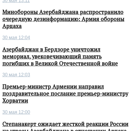
30 мая 13:11
Минобороны Азербайджана распространило
очередную дезинформацию: Армия обороны
Арцаха
30 мая 12:04
Азербайджан в Бердзоре уничтожил
мемориал, увековечивающий память
погибших в Великой Отечественной войне
30 мая 12:03
Премьер-министр Армении направил
поздравительное послание премьер-министру
Хорватии
30 мая 12:00
Степанакерт ожидает жесткой реакции России
на угрозы Азербайджана в отношении Арцаха