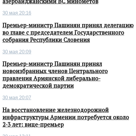
азербайджанскими ВС минометов
30 мая 20:16
Премьер-министр Пашинян принял делегацию
во главе с председателем Государственного
собрания Республики Словения
30 мая 20:09
Премьер-министр Пашинян принял
новоизбранных членов Центрального
правления Армянской либерально-
демократической партии
30 мая 20:07
На восстановление железнодорожной
инфраструктуры Армении потребуется около
2-3 лет: вице-премьер