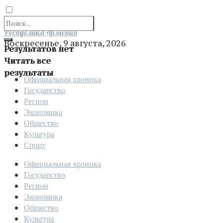
Отправить
Республика Армения
Воскресенье, 9 августа, 2026
Результатов нет
Читать все
результаты
Официальная хроника
Государство
Регион
Экономика
Общество
Культура
Спорт
Официальная хроника
Государство
Регион
Экономика
Общество
Культура