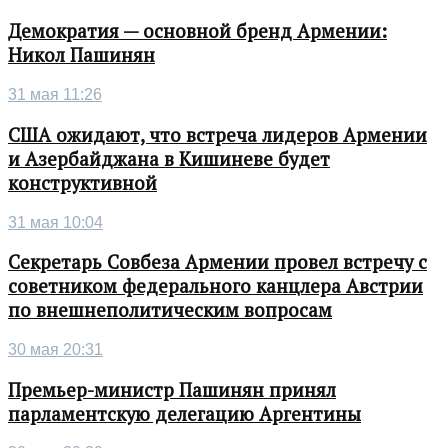
Демократия — основной бренд Армении:
Никол Пашинян
31 мая 11:26
США ожидают, что встреча лидеров Армении
и Азербайджана в Кишиневе будет
конструктивной
31 мая 10:04
Секретарь Совбеза Армении провел встречу с
советником федерального канцлера Австрии
по внешнеполитическим вопросам
30 мая 20:31
Премьер-министр Пашинян принял
парламентскую делегацию Аргентины