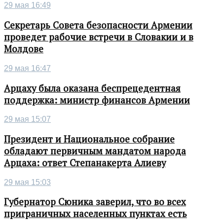
29 мая 16:49
Секретарь Совета безопасности Армении
проведет рабочие встречи в Словакии и в
Молдове
29 мая 16:47
Арцаху была оказана беспрецедентная
поддержка: министр финансов Армении
29 мая 15:07
Президент и Национальное собрание
обладают первичным мандатом народа
Арцаха: ответ Степанакерта Алиеву
29 мая 15:03
Губернатор Сюника заверил, что во всех
приграничных населенных пунктах есть