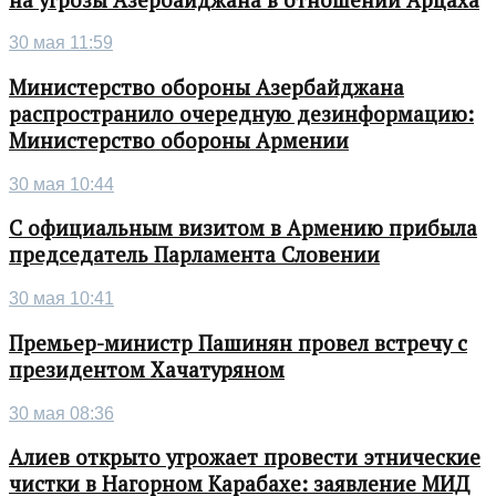
30 мая 11:59
Министерство обороны Азербайджана
распространило очередную дезинформацию:
Министерство обороны Армении
30 мая 10:44
С официальным визитом в Армению прибыла
председатель Парламента Словении
30 мая 10:41
Премьер-министр Пашинян провел встречу с
президентом Хачатуряном
30 мая 08:36
Алиев открыто угрожает провести этнические
чистки в Нагорном Карабахе: заявление МИД