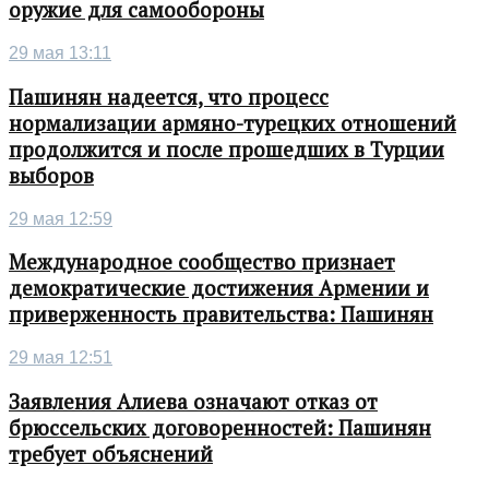
оружие для самообороны
29 мая 13:11
Пашинян надеется, что процесс
нормализации армяно-турецких отношений
продолжится и после прошедших в Турции
выборов
29 мая 12:59
Международное сообщество признает
демократические достижения Армении и
приверженность правительства: Пашинян
29 мая 12:51
Заявления Алиева означают отказ от
брюссельских договоренностей: Пашинян
требует объяснений