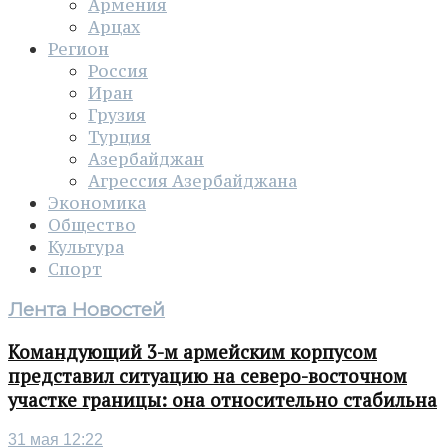
Армения
Арцах
Регион
Россия
Иран
Грузия
Турция
Азербайджан
Агрессия Азербайджана
Экономика
Общество
Культура
Спорт
Лента Новостей
Командующий 3-м армейским корпусом
представил ситуацию на северо-восточном
участке границы: она относительно стабильна
31 мая 12:22