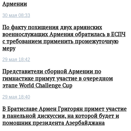
Армении
30 мая 08:33
По факту похищения двух армянских
военнослужащих Армения обратилась в ЕСПЧ
с требованием применить промежуточную
меру
29 мая 18:42
Представители сборной Армении по
гимнастике примут участие в очередном
этапе World Challenge Cup
29 мая 18:40
В Братиславе Армен Григорян примет участие
в панельной дискуссии, на которой будет и
помощник президента Азербайджана