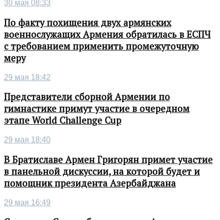
30 мая 08:33
По факту похищения двух армянских
военнослужащих Армения обратилась в ЕСПЧ
с требованием применить промежуточную
меру
29 мая 18:42
Представители сборной Армении по
гимнастике примут участие в очередном
этапе World Challenge Cup
29 мая 18:40
В Братиславе Армен Григорян примет участие
в панельной дискуссии, на которой будет и
помощник президента Азербайджана
29 мая 16:49