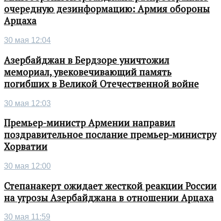
очередную дезинформацию: Армия обороны
Арцаха
30 мая 12:04
Азербайджан в Бердзоре уничтожил
мемориал, увековечивающий память
погибших в Великой Отечественной войне
30 мая 12:03
Премьер-министр Армении направил
поздравительное послание премьер-министру
Хорватии
30 мая 12:00
Степанакерт ожидает жесткой реакции России
на угрозы Азербайджана в отношении Арцаха
30 мая 11:59