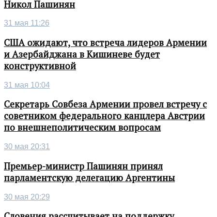
Никол Пашинян
31 мая 11:26
США ожидают, что встреча лидеров Армении
и Азербайджана в Кишиневе будет
конструктивной
31 мая 10:04
Секретарь Совбеза Армении провел встречу с
советником федерального канцлера Австрии
по внешнеполитическим вопросам
30 мая 20:31
Премьер-министр Пашинян принял
парламентскую делегацию Аргентины
30 мая 20:29
Словения рассчитывает на поддержку