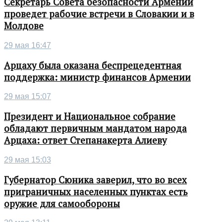
Секретарь Совета безопасности Армении
проведет рабочие встречи в Словакии и в
Молдове
29 мая 16:47
Арцаху была оказана беспрецедентная
поддержка: министр финансов Армении
29 мая 15:07
Президент и Национальное собрание
обладают первичным мандатом народа
Арцаха: ответ Степанакерта Алиеву
29 мая 15:03
Губернатор Сюника заверил, что во всех
приграничных населенных пунктах есть
оружие для самообороны