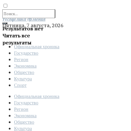
Отправить
Республика Армения
Пятница, 7 августа, 2026
Результатов нет
Читать все
результаты
Официальная хроника
Государство
Регион
Экономика
Общество
Культура
Спорт
Официальная хроника
Государство
Регион
Экономика
Общество
Культура