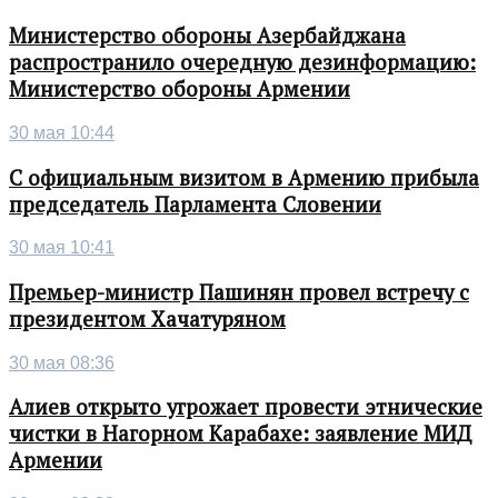
Министерство обороны Азербайджана
распространило очередную дезинформацию:
Министерство обороны Армении
30 мая 10:44
С официальным визитом в Армению прибыла
председатель Парламента Словении
30 мая 10:41
Премьер-министр Пашинян провел встречу с
президентом Хачатуряном
30 мая 08:36
Алиев открыто угрожает провести этнические
чистки в Нагорном Карабахе: заявление МИД
Армении