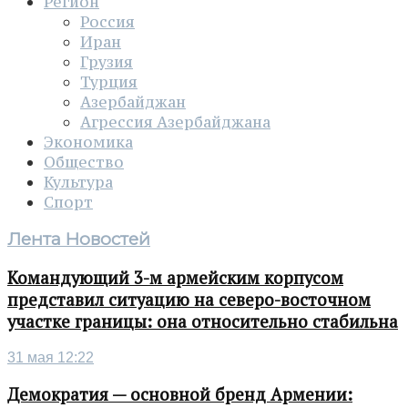
Регион
Россия
Иран
Грузия
Турция
Азербайджан
Агрессия Азербайджана
Экономика
Общество
Культура
Спорт
Лента Новостей
Командующий 3-м армейским корпусом
представил ситуацию на северо-восточном
участке границы: она относительно стабильна
31 мая 12:22
Демократия — основной бренд Армении: