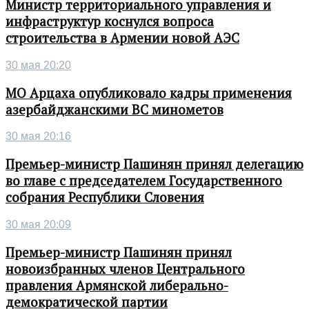
Министр территориального управления и
инфраструктур коснулся вопроса
строительства в Армении новой АЭС
30 мая 20:20
МО Арцаха опубликовало кадры применения
азербайджанскими ВС минометов
30 мая 20:16
Премьер-министр Пашинян принял делегацию
во главе с председателем Государственного
собрания Республики Словения
30 мая 20:09
Премьер-министр Пашинян принял
новоизбранных членов Центрального
правления Армянской либерально-
демократической партии