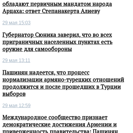
обладают первичным мандатом народа
Арцаха: ответ Степанакерта Алиеву
29 мая 15:03
Губернатор Сюника заверил, что во всех
приграничных населенных пунктах есть
оружие для самообороны
29 мая 13:11
Пашинян надеется, что процесс
нормализации армяно-турецких отношений
продолжится и после прошедших в Турции
выборов
29 мая 12:59
Международное сообщество признает
демократические достижения Армении и
приверженность правительства: Пашинян