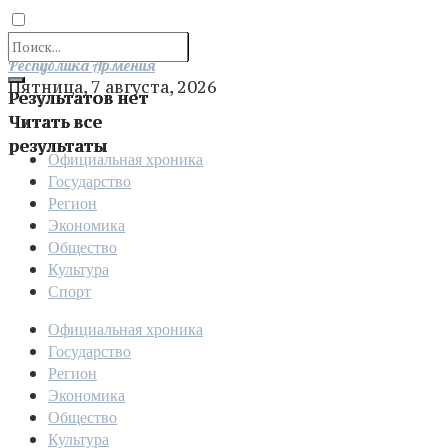
Отправить
Республика Армения
Пятница, 7 августа, 2026
Результатов нет
Читать все
результаты
Официальная хроника
Государство
Регион
Экономика
Общество
Культура
Спорт
Официальная хроника
Государство
Регион
Экономика
Общество
Культура