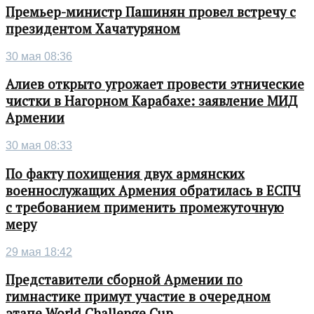
Премьер-министр Пашинян провел встречу с
президентом Хачатуряном
30 мая 08:36
Алиев открыто угрожает провести этнические
чистки в Нагорном Карабахе: заявление МИД
Армении
30 мая 08:33
По факту похищения двух армянских
военнослужащих Армения обратилась в ЕСПЧ
с требованием применить промежуточную
меру
29 мая 18:42
Представители сборной Армении по
гимнастике примут участие в очередном
этапе World Challenge Cup