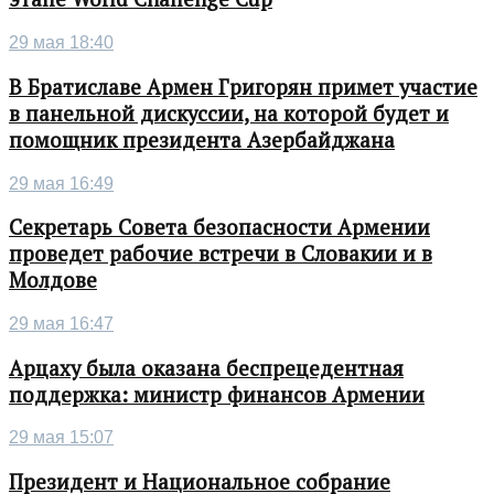
29 мая 18:40
В Братиславе Армен Григорян примет участие
в панельной дискуссии, на которой будет и
помощник президента Азербайджана
29 мая 16:49
Секретарь Совета безопасности Армении
проведет рабочие встречи в Словакии и в
Молдове
29 мая 16:47
Арцаху была оказана беспрецедентная
поддержка: министр финансов Армении
29 мая 15:07
Президент и Национальное собрание