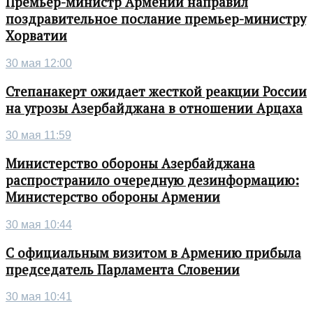
Премьер-министр Армении направил
поздравительное послание премьер-министру
Хорватии
30 мая 12:00
Степанакерт ожидает жесткой реакции России
на угрозы Азербайджана в отношении Арцаха
30 мая 11:59
Министерство обороны Азербайджана
распространило очередную дезинформацию:
Министерство обороны Армении
30 мая 10:44
С официальным визитом в Армению прибыла
председатель Парламента Словении
30 мая 10:41