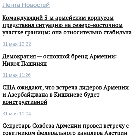
Лента Новостей
Командующий 3-м армейским корпусом
представил ситуацию на северо-восточном
участке границы: она относительно стабильна
31 мая 12:22
Демократия — основной бренд Армении:
Никол Пашинян
31 мая 11:26
США ожидают, что встреча лидеров Армении
и Азербайджана в Кишиневе будет
конструктивной
31 мая 10:04
Секретарь Совбеза Армении провел встречу с
советником федерального канцлера Австрии