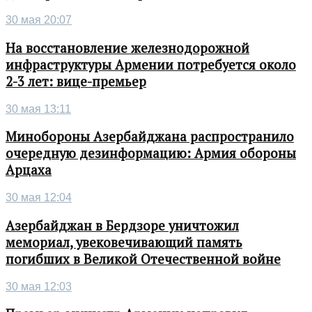
30 мая 20:07
На восстановление железнодорожной
инфраструктуры Армении потребуется около
2-3 лет: вице-премьер
30 мая 13:11
Минобороны Азербайджана распространило
очередную дезинформацию: Армия обороны
Арцаха
30 мая 12:04
Азербайджан в Бердзоре уничтожил
мемориал, увековечивающий память
погибших в Великой Отечественной войне
30 мая 12:03