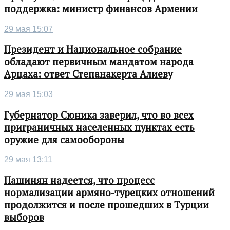
поддержка: министр финансов Армении
29 мая 15:07
Президент и Национальное собрание
обладают первичным мандатом народа
Арцаха: ответ Степанакерта Алиеву
29 мая 15:03
Губернатор Сюника заверил, что во всех
приграничных населенных пунктах есть
оружие для самообороны
29 мая 13:11
Пашинян надеется, что процесс
нормализации армяно-турецких отношений
продолжится и после прошедших в Турции
выборов