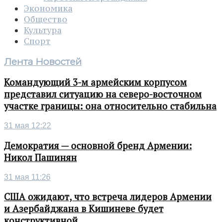
Экономика
Общество
Культура
Спорт
Лента Новостей
Командующий 3-м армейским корпусом
представил ситуацию на северо-восточном
участке границы: она относительно стабильна
31 мая 12:22
Демократия — основной бренд Армении:
Никол Пашинян
31 мая 11:26
США ожидают, что встреча лидеров Армении
и Азербайджана в Кишиневе будет
конструктивной