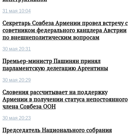
31 мая 10:04
Секретарь Совбеза Армении провел встречу с
советником федерального канцлера Австрии
по внешнеполитическим вопросам
30 мая 20:31
Премьер-министр Пашинян принял
парламентскую делегацию Аргентины
30 мая 20:29
Словения рассчитывает на поддержку
Армении в получении статуса непостоянного
члена Совбеза ООН
30 мая 20:23
Председатель Национального собрания