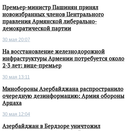
Премьер-министр Пашинян принял
новоизбранных членов Центрального
правления Армянской либерально-
демократической партии
30 мая 20:07
На восстановление железнодорожной
инфраструктуры Армении потребуется около
2-3 лет: вице-премьер
30 мая 13:11
Минобороны Азербайджана распространило
очередную дезинформацию: Армия обороны
Арцаха
30 мая 12:04
Азербайджан в Бердзоре уничтожил