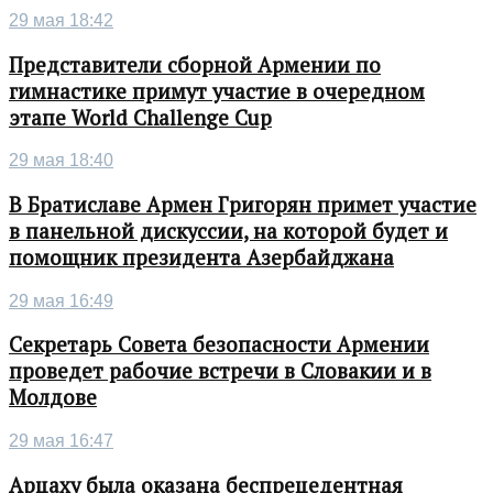
29 мая 18:42
Представители сборной Армении по
гимнастике примут участие в очередном
этапе World Challenge Cup
29 мая 18:40
В Братиславе Армен Григорян примет участие
в панельной дискуссии, на которой будет и
помощник президента Азербайджана
29 мая 16:49
Секретарь Совета безопасности Армении
проведет рабочие встречи в Словакии и в
Молдове
29 мая 16:47
Арцаху была оказана беспрецедентная