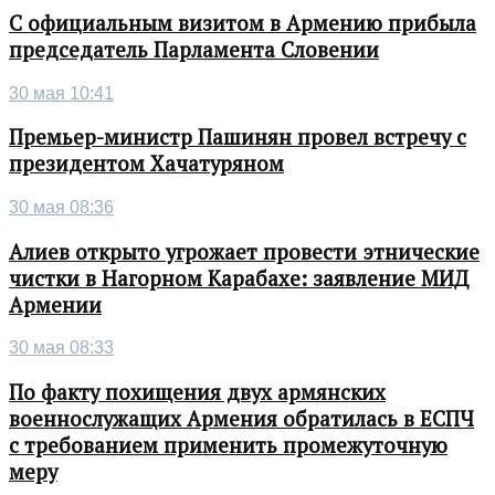
С официальным визитом в Армению прибыла
председатель Парламента Словении
30 мая 10:41
Премьер-министр Пашинян провел встречу с
президентом Хачатуряном
30 мая 08:36
Алиев открыто угрожает провести этнические
чистки в Нагорном Карабахе: заявление МИД
Армении
30 мая 08:33
По факту похищения двух армянских
военнослужащих Армения обратилась в ЕСПЧ
с требованием применить промежуточную
меру