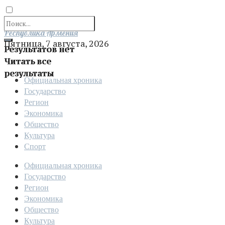
Отправить
Республика Армения
Пятница, 7 августа, 2026
Результатов нет
Читать все
результаты
Официальная хроника
Государство
Регион
Экономика
Общество
Культура
Спорт
Официальная хроника
Государство
Регион
Экономика
Общество
Культура