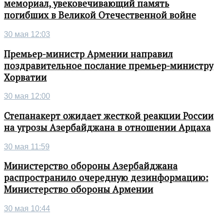
мемориал, увековечивающий память
погибших в Великой Отечественной войне
30 мая 12:03
Премьер-министр Армении направил
поздравительное послание премьер-министру
Хорватии
30 мая 12:00
Степанакерт ожидает жесткой реакции России
на угрозы Азербайджана в отношении Арцаха
30 мая 11:59
Министерство обороны Азербайджана
распространило очередную дезинформацию:
Министерство обороны Армении
30 мая 10:44