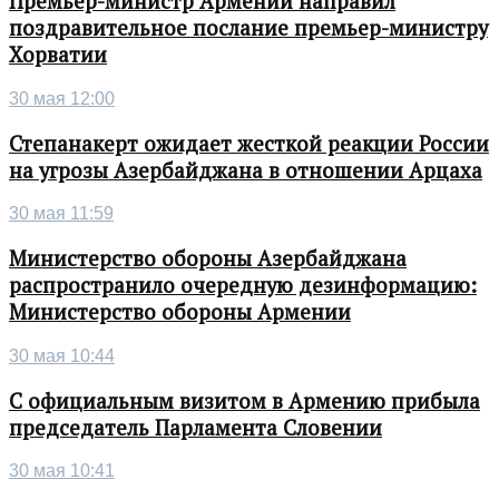
Премьер-министр Армении направил
поздравительное послание премьер-министру
Хорватии
30 мая 12:00
Степанакерт ожидает жесткой реакции России
на угрозы Азербайджана в отношении Арцаха
30 мая 11:59
Министерство обороны Азербайджана
распространило очередную дезинформацию:
Министерство обороны Армении
30 мая 10:44
С официальным визитом в Армению прибыла
председатель Парламента Словении
30 мая 10:41