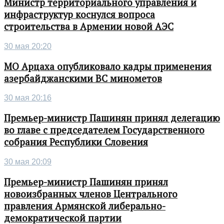
Министр территориального управления и
инфраструктур коснулся вопроса
строительства в Армении новой АЭС
30 мая 20:20
МО Арцаха опубликовало кадры применения
азербайджанскими ВС минометов
30 мая 20:16
Премьер-министр Пашинян принял делегацию
во главе с председателем Государственного
собрания Республики Словения
30 мая 20:09
Премьер-министр Пашинян принял
новоизбранных членов Центрального
правления Армянской либерально-
демократической партии