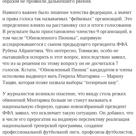
образом не проявили дальнейшего рвения.
Намного важнее было лишение членства федерации, а значит
и права голоса так называемых “фейковых” организаций. Это
определенно влияло на расстановку сил и итоги голосования.
В результате было приостановлено членство 9 организаций, в
том числе “Обновленного Пюника”, напрямую
ассоцировавшегося с сыном предыдущего президента ФФА
Рубена Айрапетяна. Что интересно, Товмасян, особо не
пытавшийся оспорить и этот вопрос, впоследствии заявил,
что из-за решения по этому вопросу он не досчитался 7
голосов. Кстати, “Обновленный Пюник” кандидатом в члены
исполкома выдвинул мать Генриха Мхитаряна — Марину
Тащян, которая позже назвала выборы “позорным шоу”.
У журналистов возникло опасение, что ввиду столь резких
обвинений Мхитаряна больше не станут вызывать в
национальную сборную, однако новоизбранный президент
ФФА заявил, что исключает такую ситуацию. Он добавил, что
в числе его прерогатив на видимую перспективу реализация
национальной тренерской программы, создание
профессиональной футбольной лиги, профсоюза футболистов,