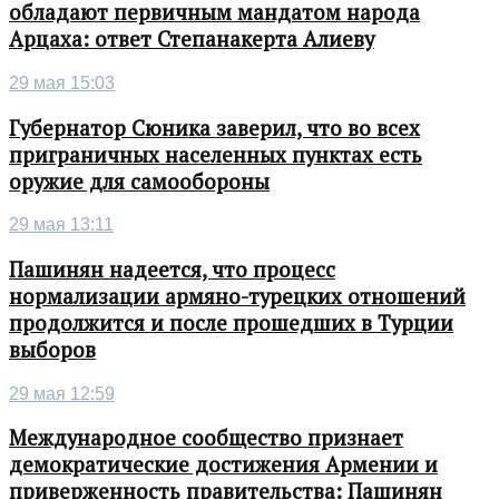
обладают первичным мандатом народа
Арцаха: ответ Степанакерта Алиеву
29 мая 15:03
Губернатор Сюника заверил, что во всех
приграничных населенных пунктах есть
оружие для самообороны
29 мая 13:11
Пашинян надеется, что процесс
нормализации армяно-турецких отношений
продолжится и после прошедших в Турции
выборов
29 мая 12:59
Международное сообщество признает
демократические достижения Армении и
приверженность правительства: Пашинян