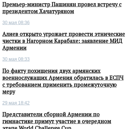
Премьер-министр Пашинян провел встречу с
президентом Хачатуряном
30 мая 08:36
Алиев открыто угрожает провести этнические
чистки в Нагорном Карабахе: заявление МИД
Армении
30 мая 08:33
По факту похищения двух армянских
военнослужащих Армения обратилась в ЕСПЧ
с требованием применить промежуточную
меру
29 мая 18:42
Представители сборной Армении по
гимнастике примут участие в очередном
этапе World Challenge Cup