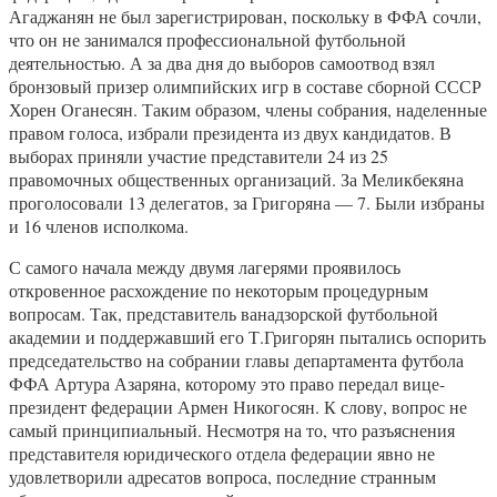
Агаджанян не был зарегистрирован, поскольку в ФФА сочли,
что он не занимался профессиональной футбольной
деятельностью. А за два дня до выборов самоотвод взял
бронзовый призер олимпийских игр в составе сборной СССР
Хорен Оганесян. Таким образом, члены собрания, наделенные
правом голоса, избрали президента из двух кандидатов. В
выборах приняли участие представители 24 из 25
правомочных общественных организаций. За Меликбекяна
проголосовали 13 делегатов, за Григоряна — 7. Были избраны
и 16 членов исполкома.
С самого начала между двумя лагерями проявилось
откровенное расхождение по некоторым процедурным
вопросам. Так, представитель ванадзорской футбольной
академии и поддержавший его Т.Григорян пытались оспорить
председательство на собрании главы департамента футбола
ФФА Артура Азаряна, которому это право передал вице-
президент федерации Армен Никогосян. К слову, вопрос не
самый принципиальный. Несмотря на то, что разъяснения
представителя юридического отдела федерации явно не
удовлетворили адресатов вопроса, последние странным