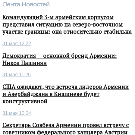
Лента Новостей
Командующий 3-м армейским корпусом
представил ситуацию на северо-восточном
участке границы: она относительно стабильна
31 мая 12:22
Демократия — основной бренд Армении:
Никол Пашинян
31 мая 11:26
США ожидают, что встреча лидеров Армении
и Азербайджана в Кишиневе будет
конструктивной
31 мая 10:04
Секретарь Совбеза Армении провел встречу с
советником федерального канцлера Австрии