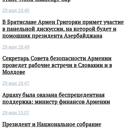
29 мая 18:40
В Братиславе Армен Григорян примет участие
в панельной дискуссии, на которой будет и
помощник президента Азербайджана
29 мая 16:49
Секретарь Совета безопасности Армении
проведет рабочие встречи в Словакии и в
Молдове
29 мая 16:47
Арцаху была оказана беспрецедентная
поддержка: министр финансов Армении
29 мая 15:07
Президент и Национальное собрание