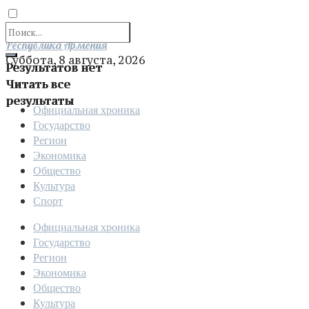
Отправить
Республика Армения
Суббота, 8 августа, 2026
Результатов нет
Читать все
результаты
Официальная хроника
Государство
Регион
Экономика
Общество
Культура
Спорт
Официальная хроника
Государство
Регион
Экономика
Общество
Культура