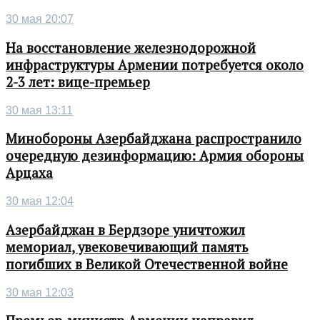
30 мая 20:07
На восстановление железнодорожной
инфраструктуры Армении потребуется около
2-3 лет: вице-премьер
30 мая 13:11
Минобороны Азербайджана распространило
очередную дезинформацию: Армия обороны
Арцаха
30 мая 12:04
Азербайджан в Бердзоре уничтожил
мемориал, увековечивающий память
погибших в Великой Отечественной войне
30 мая 12:03