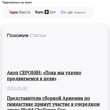
Подписаться на ra.am:
Похожие
Статьи
Акоп СЕРОБЯН: «Пока мы удачно
продвигаемся к цели»
2023-05-30
Представители сборной Армении по
гимнастике примут участие в очередном
этапе World Challenge Cup