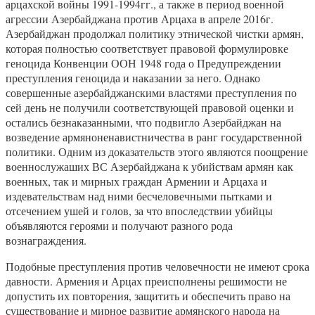
арцахской войны 1991-1994гг., а также в период военной
агрессии Азербайджана против Арцаха в апреле 2016г.
Азербайджан продолжал политику этнической чистки армян,
которая полностью соответствует правовой формулировке
геноцида Конвенции ООН 1948 года о Предупреждении
преступления геноцида и наказании за него. Однако
совершенные азербайджанскими властями преступления по
сей день не получили соответствующей правовой оценки и
остались безнаказанными, что подвигло Азербайджан на
возведение армяноненавистничества в ранг государственной
политики. Одним из доказательств этого являются поощрение
военнослужаших ВС Азербайджана к убийствам армян как
военных, так и мирных граждан Армении и Арцаха и
издевательствам над ними бесчеловечными пытками и
отсечением ушей и голов, за что впоследствии убийцы
объявляются героями и получают разного рода
вознаграждения.
Подобные преступления против человечности не имеют срока
давности. Армения и Арцах преисполнены решимости не
допустить их повторения, защитить и обеспечить право на
существование и мирное развитие армянского народа на