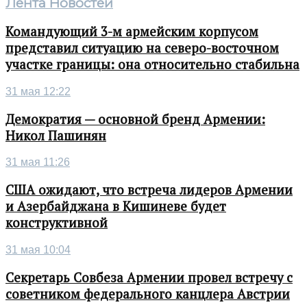
Лента Новостей
Командующий 3-м армейским корпусом
представил ситуацию на северо-восточном
участке границы: она относительно стабильна
31 мая 12:22
Демократия — основной бренд Армении:
Никол Пашинян
31 мая 11:26
США ожидают, что встреча лидеров Армении
и Азербайджана в Кишиневе будет
конструктивной
31 мая 10:04
Секретарь Совбеза Армении провел встречу с
советником федерального канцлера Австрии