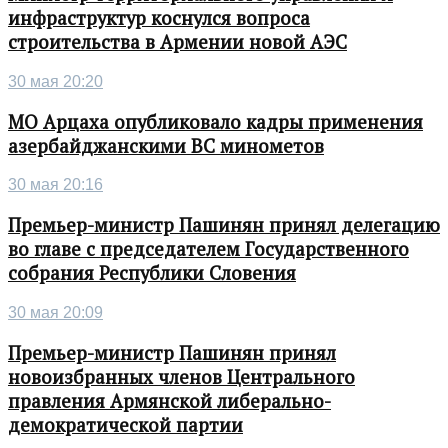
инфраструктур коснулся вопроса
строительства в Армении новой АЭС
30 мая 20:20
МО Арцаха опубликовало кадры применения
азербайджанскими ВС минометов
30 мая 20:16
Премьер-министр Пашинян принял делегацию
во главе с председателем Государственного
собрания Республики Словения
30 мая 20:09
Премьер-министр Пашинян принял
новоизбранных членов Центрального
правления Армянской либерально-
демократической партии