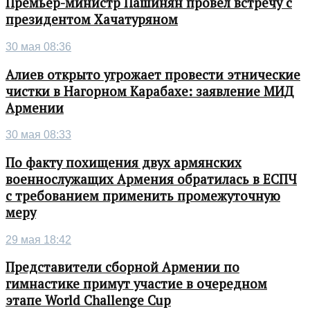
Премьер-министр Пашинян провел встречу с
президентом Хачатуряном
30 мая 08:36
Алиев открыто угрожает провести этнические
чистки в Нагорном Карабахе: заявление МИД
Армении
30 мая 08:33
По факту похищения двух армянских
военнослужащих Армения обратилась в ЕСПЧ
с требованием применить промежуточную
меру
29 мая 18:42
Представители сборной Армении по
гимнастике примут участие в очередном
этапе World Challenge Cup