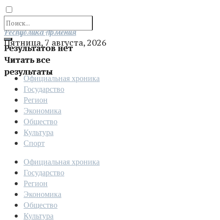
Отправить
Республика Армения
Пятница, 7 августа, 2026
Результатов нет
Читать все
результаты
Официальная хроника
Государство
Регион
Экономика
Общество
Культура
Спорт
Официальная хроника
Государство
Регион
Экономика
Общество
Культура