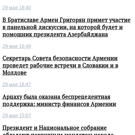
29 мая 18:40
В Братиславе Армен Григорян примет участие
в панельной дискуссии, на которой будет и
помощник президента Азербайджана
29 мая 16:49
Секретарь Совета безопасности Армении
проведет рабочие встречи в Словакии и в
Молдове
29 мая 16:47
Арцаху была оказана беспрецедентная
поддержка: министр финансов Армении
29 мая 15:07
Президент и Национальное собрание