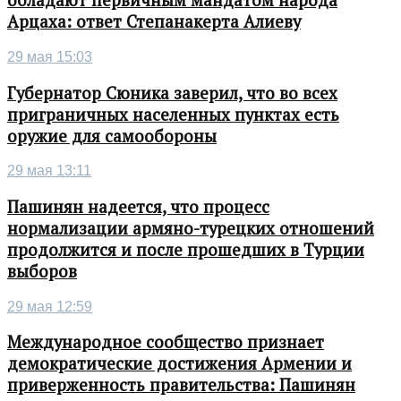
обладают первичным мандатом народа
Арцаха: ответ Степанакерта Алиеву
29 мая 15:03
Губернатор Сюника заверил, что во всех
приграничных населенных пунктах есть
оружие для самообороны
29 мая 13:11
Пашинян надеется, что процесс
нормализации армяно-турецких отношений
продолжится и после прошедших в Турции
выборов
29 мая 12:59
Международное сообщество признает
демократические достижения Армении и
приверженность правительства: Пашинян