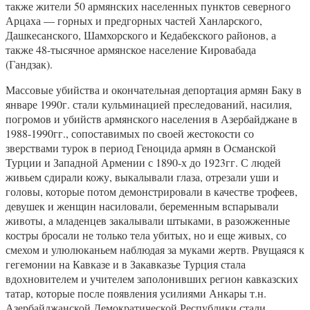
также жители 50 армянских населенных пунктов северного
Арцаха — горных и предгорных частей Ханларского,
Дашкесанского, Шамхорского и Кедабекского районов, а
также 48-тысячное армянское население Кировабада
(Гандзак).
Массовые убийства и окончательная депортация армян Баку в
январе 1990г. стали кульминацией преследований, насилия,
погромов и убийств армянского населения в Азербайджане в
1988-1990гг., сопоставимых по своей жестокости со
зверствами турок в период Геноцида армян в Османской
Турции и Западной Армении с 1890-х до 1923гг. С людей
живьем сдирали кожу, выкалывали глаза, отрезали уши и
головы, которые потом демонстрировали в качестве трофеев,
девушек и женщин насиловали, беременным вспарывали
животы, а младенцев закалывали штыками, в разожженные
костры бросали не только тела убитых, но и еще живых, со
смехом и улюлюканьем наблюдая за муками жертв. Рвущаяся к
гегемонии на Кавказе и в Закавказье Турция стала
вдохновителем и учителем заполонивших регион кавказских
татар, которые после появления усилиями Анкары т.н.
Азербайджанской Демократической Республики стали