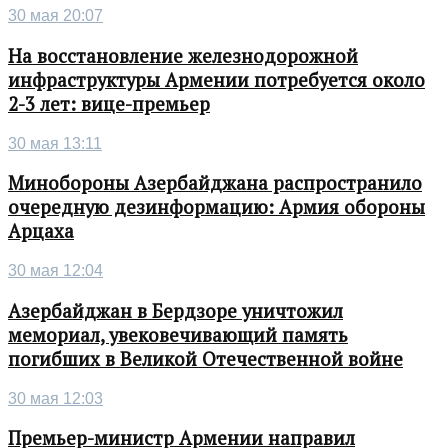
30 мая 20:07
На восстановление железнодорожной
инфраструктуры Армении потребуется около
2-3 лет: вице-премьер
30 мая 13:11
Минобороны Азербайджана распространило
очередную дезинформацию: Армия обороны
Арцаха
30 мая 12:04
Азербайджан в Бердзоре уничтожил
мемориал, увековечивающий память
погибших в Великой Отечественной войне
30 мая 12:03
Премьер-министр Армении направил