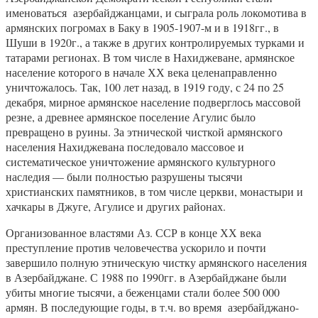
именоваться азербайджанцами, и сыграла роль локомотива в
армянских погромах в Баку в 1905-1907-м и в 1918гг., в
Шуши в 1920г., а также в других контролируемых турками и
татарами регионах. В том числе в Нахиджеване, армянское
население которого в начале ХХ века целенаправленно
уничтожалось. Так, 100 лет назад, в 1919 году, с 24 по 25
декабря, мирное армянское население подверглось массовой
резне, а древнее армянское поселение Агулис было
превращено в руины. За этнической чисткой армянского
населения Нахиджевана последовало массовое и
систематическое уничтожение армянского культурного
наследия — были полностью разрушены тысячи
христианских памятников, в том числе церкви, монастыри и
хачкары в Джуге, Агулисе и других районах.
Организованное властями Аз. ССР в конце ХХ века
преступление против человечества ускорило и почти
завершило полную этническую чистку армянского населения
в Азербайджане. С 1988 по 1990гг. в Азербайджане были
убиты многие тысячи, а беженцами стали более 500 000
армян. В последующие годы, в т.ч. во время азербайджано-