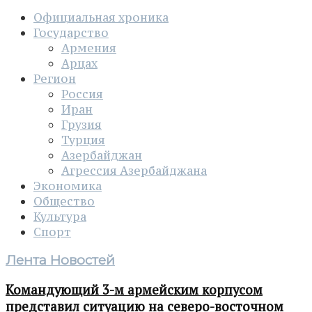
Официальная хроника
Государство
Армения
Арцах
Регион
Россия
Иран
Грузия
Турция
Азербайджан
Агрессия Азербайджана
Экономика
Общество
Культура
Спорт
Лента Новостей
Командующий 3-м армейским корпусом
представил ситуацию на северо-восточном