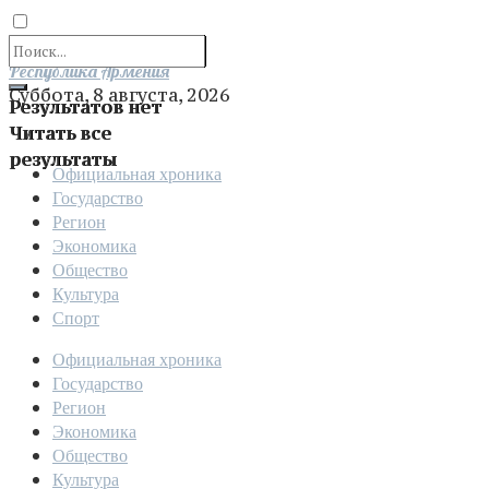
Отправить
Республика Армения
Суббота, 8 августа, 2026
Результатов нет
Читать все
результаты
Официальная хроника
Государство
Регион
Экономика
Общество
Культура
Спорт
Официальная хроника
Государство
Регион
Экономика
Общество
Культура