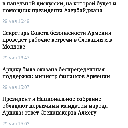
в панельной дискуссии, на которой будет и
помощник президента Азербайджана
29 мая 16:49
Секретарь Совета безопасности Армении
проведет рабочие встречи в Словакии и в
Молдове
29 мая 16:47
Арцаху была оказана беспрецедентная
поддержка: министр финансов Армении
29 мая 15:07
Президент и Национальное собрание
обладают первичным мандатом народа
Арцаха: ответ Степанакерта Алиеву
29 мая 15:03