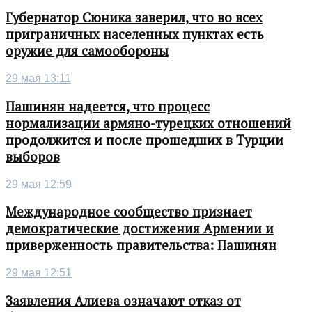
Губернатор Сюника заверил, что во всех
приграничных населенных пунктах есть
оружие для самообороны
29 мая 13:11
Пашинян надеется, что процесс
нормализации армяно-турецких отношений
продолжится и после прошедших в Турции
выборов
29 мая 12:59
Международное сообщество признает
демократические достижения Армении и
приверженность правительства: Пашинян
29 мая 12:51
Заявления Алиева означают отказ от