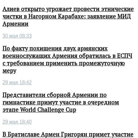
Алиев открыто угрожает провести этнические
чистки в Нагорном Карабахе: заявление МИД
Армении
30 мая 08:33
По факту похищения двух армянских
военнослужащих Армения обратилась в ЕСПЧ
с требованием применить промежуточную
меру
29 мая 18:42
Представители сборной Армении по
гимнастике примут участие в очередном
этапе World Challenge Cup
29 мая 18:40
В Братиславе Армен Григорян примет участие