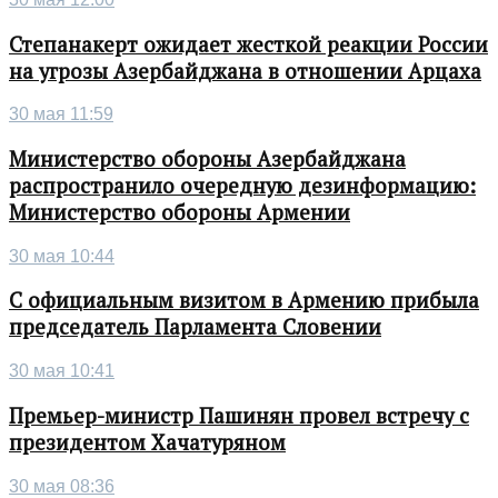
Степанакерт ожидает жесткой реакции России
на угрозы Азербайджана в отношении Арцаха
30 мая 11:59
Министерство обороны Азербайджана
распространило очередную дезинформацию:
Министерство обороны Армении
30 мая 10:44
С официальным визитом в Армению прибыла
председатель Парламента Словении
30 мая 10:41
Премьер-министр Пашинян провел встречу с
президентом Хачатуряном
30 мая 08:36