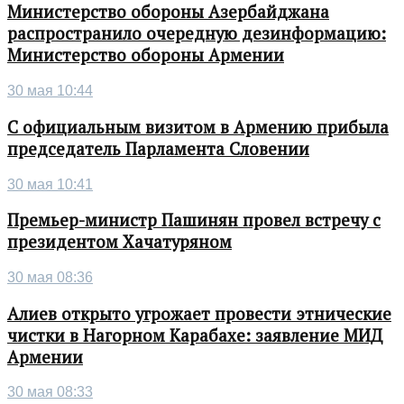
Министерство обороны Азербайджана
распространило очередную дезинформацию:
Министерство обороны Армении
30 мая 10:44
С официальным визитом в Армению прибыла
председатель Парламента Словении
30 мая 10:41
Премьер-министр Пашинян провел встречу с
президентом Хачатуряном
30 мая 08:36
Алиев открыто угрожает провести этнические
чистки в Нагорном Карабахе: заявление МИД
Армении
30 мая 08:33