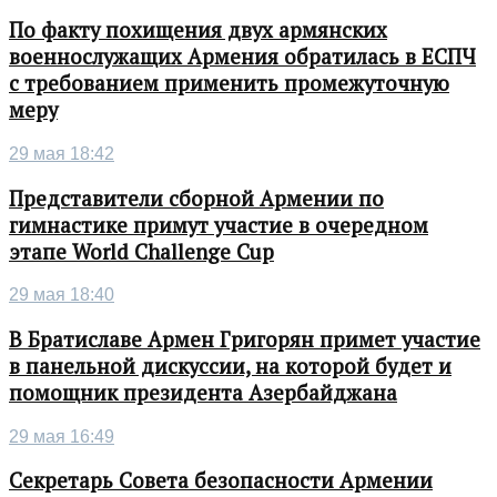
По факту похищения двух армянских
военнослужащих Армения обратилась в ЕСПЧ
с требованием применить промежуточную
меру
29 мая 18:42
Представители сборной Армении по
гимнастике примут участие в очередном
этапе World Challenge Cup
29 мая 18:40
В Братиславе Армен Григорян примет участие
в панельной дискуссии, на которой будет и
помощник президента Азербайджана
29 мая 16:49
Секретарь Совета безопасности Армении