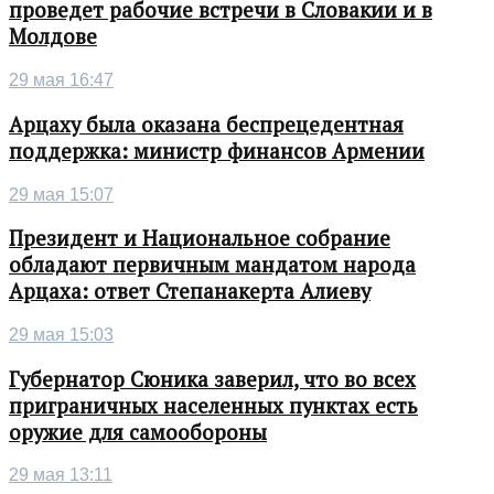
проведет рабочие встречи в Словакии и в
Молдове
29 мая 16:47
Арцаху была оказана беспрецедентная
поддержка: министр финансов Армении
29 мая 15:07
Президент и Национальное собрание
обладают первичным мандатом народа
Арцаха: ответ Степанакерта Алиеву
29 мая 15:03
Губернатор Сюника заверил, что во всех
приграничных населенных пунктах есть
оружие для самообороны
29 мая 13:11