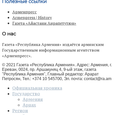
Полезные ссылки
Арменпресс
Armenpress | History
Газета «Айастани Анрапетутюн»
О нас
Газета «Республика Армения» издаётся армянским
Государственным информационным агентством
«Арменпресс».
© 2021 Газета «Республика Армения». Адрес: Армения, г.
Ереван, 0024, пр. Аршакуняц 4, 9-ый этаж, газета
"Республика Армения", Главный редактор: Арарат
Петросян, Тел.: +374 10 545700, Эл. почта:
contact@ra.am
Официальная хроника
Государство
Армения
Арцах
Регион