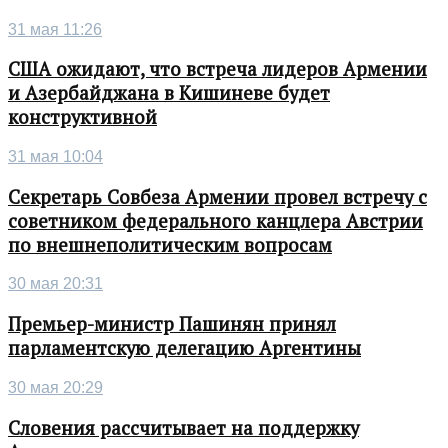
31 мая 11:26
США ожидают, что встреча лидеров Армении
и Азербайджана в Кишиневе будет
конструктивной
31 мая 10:04
Секретарь Совбеза Армении провел встречу с
советником федерального канцлера Австрии
по внешнеполитическим вопросам
30 мая 20:31
Премьер-министр Пашинян принял
парламентскую делегацию Аргентины
30 мая 20:29
Словения рассчитывает на поддержку