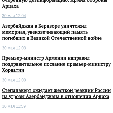
Арцаха
30 мая 12:04
Азербайджан в Бердзоре уничтожил
мемориал, увековечивающий память
погибших в Великой Отечественной войне
30 мая 12:03
Премьер-министр Армении направил
поздравительное послание премьер-министру
Хорватии
30 мая 12:00
Степанакерт ожидает жесткой реакции России
на угрозы Азербайджана в отношении Арцаха
30 мая 11:59