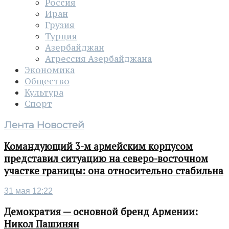
Россия
Иран
Грузия
Турция
Азербайджан
Агрессия Азербайджана
Экономика
Общество
Культура
Спорт
Лента Новостей
Командующий 3-м армейским корпусом
представил ситуацию на северо-восточном
участке границы: она относительно стабильна
31 мая 12:22
Демократия — основной бренд Армении:
Никол Пашинян