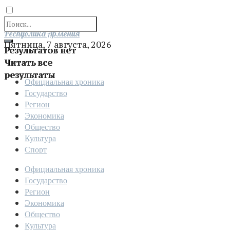
Отправить
Республика Армения
Пятница, 7 августа, 2026
Результатов нет
Читать все
результаты
Официальная хроника
Государство
Регион
Экономика
Общество
Культура
Спорт
Официальная хроника
Государство
Регион
Экономика
Общество
Культура