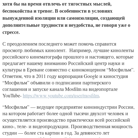
хотя бы на время отвлечь от тягостных мыслей,
беспокойства и тревог. В особенности в условиях
вынужденной изоляции или самоизоляции, создающей
дополнительные трудности и неудобства, не говоря уже о
стрессе.
С преодолением последнего может помочь справится
просмотр любимых кинолент. Например, лучшие киноленты
российского кинематографа прошлого и настоящего, которые
предлагает нашему вниманию Российский центр науки и
культуры в Ереване совместно с киноконцерном “Мосфильм”.
Отметим, что в 2011 году корпорация Google и киностудия
“Мосфильм” объявили о подписании партнерского
соглашения и запуске канала Mosfilm на видеопортале
YouTube-
https://www.youtube.com/user/mosfilm
.
“Мосфильм” — ведущее предприятие киноиндустрии России,
на котором работает более одной тысячи двухсот человек и
осуществляется производство практически всей российской
кино-, теле- и видеопродукции. Производственная мощность
студии — более ста картин в год. За девяносто лет