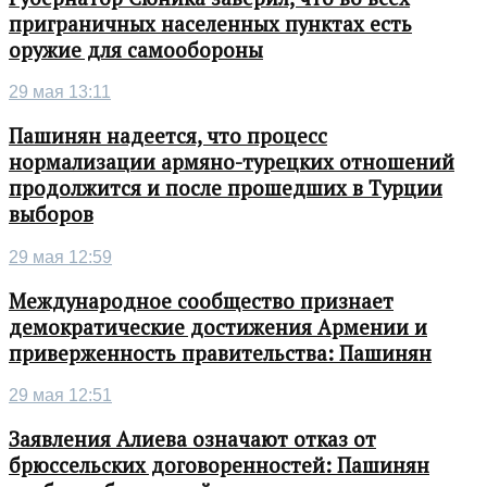
приграничных населенных пунктах есть
оружие для самообороны
29 мая 13:11
Пашинян надеется, что процесс
нормализации армяно-турецких отношений
продолжится и после прошедших в Турции
выборов
29 мая 12:59
Международное сообщество признает
демократические достижения Армении и
приверженность правительства: Пашинян
29 мая 12:51
Заявления Алиева означают отказ от
брюссельских договоренностей: Пашинян