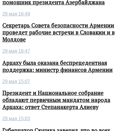
помощник президента Азербайджана
29 мая 16:49
Секретарь Совета безопасности Армении
проведет рабочие встречи в Словакии и в
Молдове
29 мая 16:47
Арцаху была оказана беспрецедентная
поддержка: министр финансов Армении
29 мая 15:07
Президент и Национальное собрание
обладают первичным мандатом народа
Арцаха: ответ Степанакерта Алиеву
29 мая 15:03
Губернатор Сюника заверил, что во всех