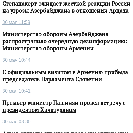
Степанакерт ожидает жесткой реакции России
на угрозы Азербайджана в отношении Арцаха
30 мая 11:59
Министерство обороны Азербайджана
распространило очередную дезинформацию:
Министерство обороны Армении
30 мая 10:44
С официальным визитом в Армению прибыла
председатель Парламента Словении
30 мая 10:41
Премьер-министр Пашинян провел встречу с
президентом Хачатуряном
30 мая 08:36