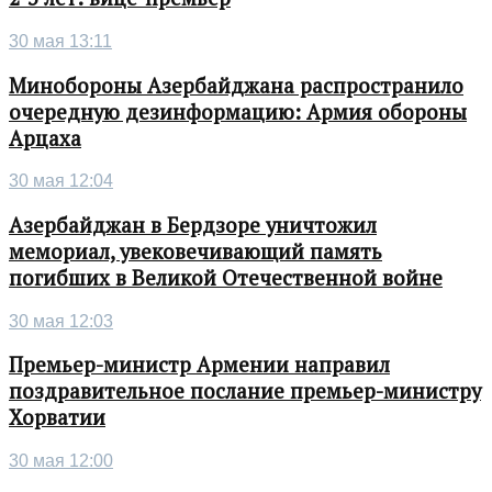
30 мая 13:11
Минобороны Азербайджана распространило
очередную дезинформацию: Армия обороны
Арцаха
30 мая 12:04
Азербайджан в Бердзоре уничтожил
мемориал, увековечивающий память
погибших в Великой Отечественной войне
30 мая 12:03
Премьер-министр Армении направил
поздравительное послание премьер-министру
Хорватии
30 мая 12:00