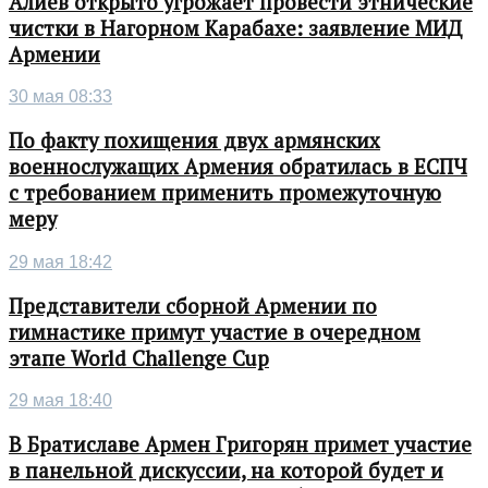
Алиев открыто угрожает провести этнические
чистки в Нагорном Карабахе: заявление МИД
Армении
30 мая 08:33
По факту похищения двух армянских
военнослужащих Армения обратилась в ЕСПЧ
с требованием применить промежуточную
меру
29 мая 18:42
Представители сборной Армении по
гимнастике примут участие в очередном
этапе World Challenge Cup
29 мая 18:40
В Братиславе Армен Григорян примет участие
в панельной дискуссии, на которой будет и