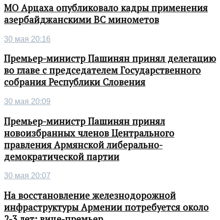
МО Арцаха опубликовало кадры применения
азербайджанскими ВС минометов
30 мая 20:16
Премьер-министр Пашинян принял делегацию
во главе с председателем Государственного
собрания Республики Словения
30 мая 20:09
Премьер-министр Пашинян принял
новоизбранных членов Центрального
правления Армянской либерально-
демократической партии
30 мая 20:07
На восстановление железнодорожной
инфраструктуры Армении потребуется около
2-3 лет: вице-премьер