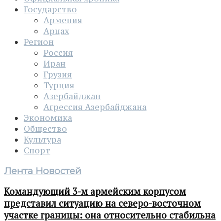
Государство
Армения
Арцах
Регион
Россия
Иран
Грузия
Турция
Азербайджан
Агрессия Азербайджана
Экономика
Общество
Культура
Спорт
Лента Новостей
Командующий 3-м армейским корпусом
представил ситуацию на северо-восточном
участке границы: она относительно стабильна