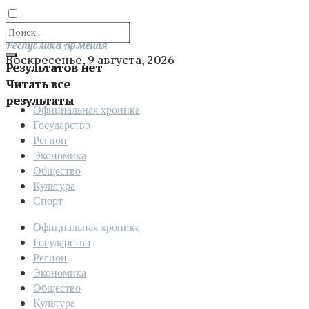
Отправить
Республика Армения
Воскресенье, 9 августа, 2026
Результатов нет
Читать все
результаты
Официальная хроника
Государство
Регион
Экономика
Общество
Культура
Спорт
Официальная хроника
Государство
Регион
Экономика
Общество
Культура