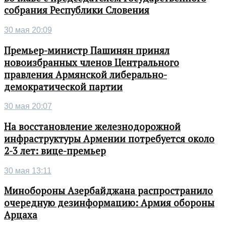
собрания Республики Словения
30 мая 20:09
Премьер-министр Пашинян принял
новоизбранных членов Центрального
правления Армянской либерально-
демократической партии
30 мая 20:07
На восстановление железнодорожной
инфраструктуры Армении потребуется около
2-3 лет: вице-премьер
30 мая 13:11
Минобороны Азербайджана распространило
очередную дезинформацию: Армия обороны
Арцаха