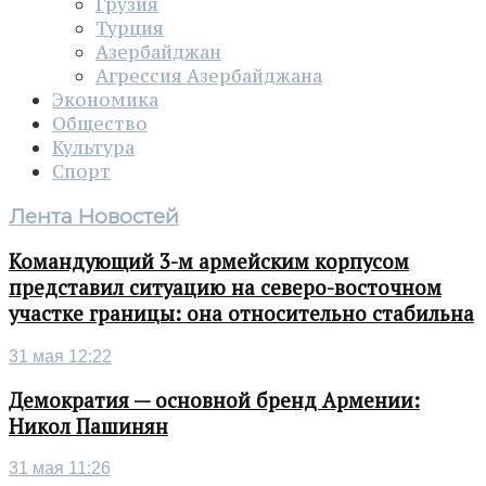
Грузия
Турция
Азербайджан
Агрессия Азербайджана
Экономика
Общество
Культура
Спорт
Лента Новостей
Командующий 3-м армейским корпусом
представил ситуацию на северо-восточном
участке границы: она относительно стабильна
31 мая 12:22
Демократия — основной бренд Армении:
Никол Пашинян
31 мая 11:26