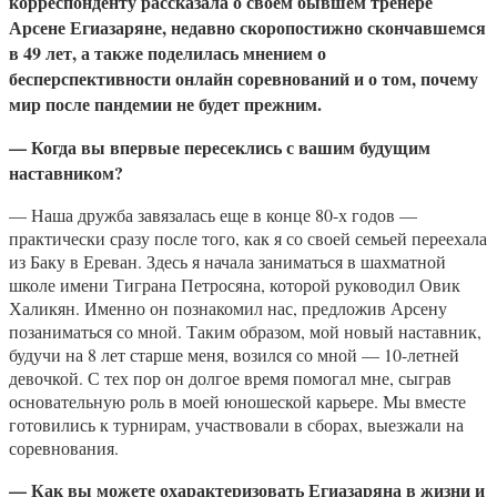
корреспонденту рассказала о своем бывшем тренере
Арсене Егиазаряне, недавно скоропостижно скончавшемся
в 49 лет, а также поделилась мнением о
бесперспективности онлайн соревнований и о том, почему
мир после пандемии не будет прежним.
— Когда вы впервые пересеклись с вашим будущим
наставником?
— Наша дружба завязалась еще в конце 80-х годов —
практически сразу после того, как я со своей семьей переехала
из Баку в Ереван. Здесь я начала заниматься в шахматной
школе имени Тиграна Петросяна, которой руководил Овик
Халикян. Именно он познакомил нас, предложив Арсену
позаниматься со мной. Таким образом, мой новый наставник,
будучи на 8 лет старше меня, возился со мной — 10-летней
девочкой. С тех пор он долгое время помогал мне, сыграв
основательную роль в моей юношеской карьере. Мы вместе
готовились к турнирам, участвовали в сборах, выезжали на
соревнования.
— Как вы можете охарактеризовать Егиазаряна в жизни и