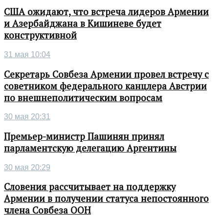
США ожидают, что встреча лидеров Армении
и Азербайджана в Кишиневе будет
конструктивной
31 мая 10:04
Секретарь Совбеза Армении провел встречу с
советником федерального канцлера Австрии
по внешнеполитическим вопросам
30 мая 20:31
Премьер-министр Пашинян принял
парламентскую делегацию Аргентины
30 мая 20:29
Словения рассчитывает на поддержку
Армении в получении статуса непостоянного
члена Совбеза ООН