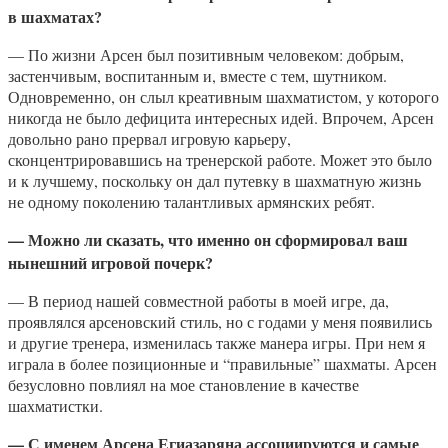
в шахматах?
— По жизни Арсен был позитивным человеком: добрым,
застенчивым, воспитанным и, вместе с тем, шутником.
Одновременно, он слыл креативным шахматистом, у которого
никогда не было дефицита интересных идей. Впрочем, Арсен
довольно рано прервал игровую карьеру,
сконцентрировавшись на тренерской работе. Может это было
и к лучшему, поскольку он дал путевку в шахматную жизнь
не одному поколению талантливых армянских ребят.
— Можно ли сказать, что именно он сформировал ваш
нынешний игровой почерк?
— В период нашей совместной работы в моей игре, да,
проявлялся арсеновский стиль, но с годами у меня появились
и другие тренера, изменилась также манера игры. При нем я
играла в более позиционные и “правильные” шахматы. Арсен
безусловно повлиял на мое становление в качестве
шахматистки.
— С именем Арсена Егиазаряна ассоциируются и самые