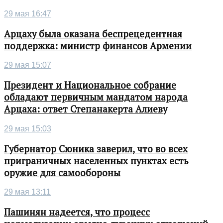
29 мая 16:47
Арцаху была оказана беспрецедентная
поддержка: министр финансов Армении
29 мая 15:07
Президент и Национальное собрание
обладают первичным мандатом народа
Арцаха: ответ Степанакерта Алиеву
29 мая 15:03
Губернатор Сюника заверил, что во всех
приграничных населенных пунктах есть
оружие для самообороны
29 мая 13:11
Пашинян надеется, что процесс