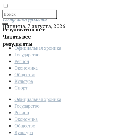
Отправить
Республика Армения
Пятница, 7 августа, 2026
Результатов нет
Читать все
результаты
Официальная хроника
Государство
Регион
Экономика
Общество
Культура
Спорт
Официальная хроника
Государство
Регион
Экономика
Общество
Культура