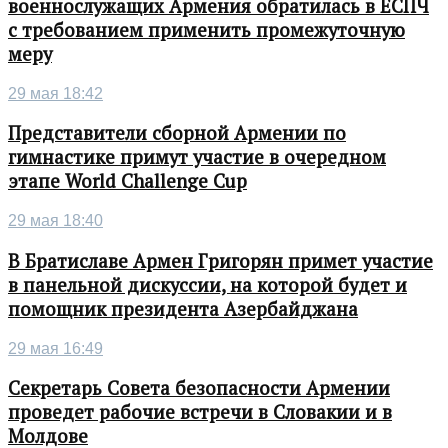
военнослужащих Армения обратилась в ЕСПЧ
с требованием применить промежуточную
меру
29 мая 18:42
Представители сборной Армении по
гимнастике примут участие в очередном
этапе World Challenge Cup
29 мая 18:40
В Братиславе Армен Григорян примет участие
в панельной дискуссии, на которой будет и
помощник президента Азербайджана
29 мая 16:49
Секретарь Совета безопасности Армении
проведет рабочие встречи в Словакии и в
Молдове