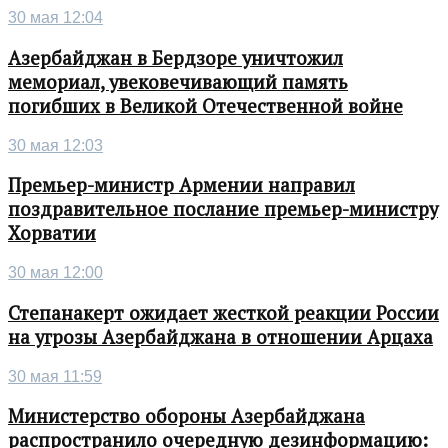
30 мая 12:04
Азербайджан в Бердзоре уничтожил
мемориал, увековечивающий память
погибших в Великой Отечественной войне
30 мая 12:03
Премьер-министр Армении направил
поздравительное послание премьер-министру
Хорватии
30 мая 12:00
Степанакерт ожидает жесткой реакции России
на угрозы Азербайджана в отношении Арцаха
30 мая 11:59
Министерство обороны Азербайджана
распространило очередную дезинформацию: