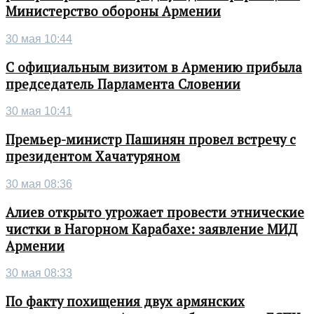
Министерство обороны Армении
30 мая 10:44
С официальным визитом в Армению прибыла
председатель Парламента Словении
30 мая 10:41
Премьер-министр Пашинян провел встречу с
президентом Хачатуряном
30 мая 08:36
Алиев открыто угрожает провести этнические
чистки в Нагорном Карабахе: заявление МИД
Армении
30 мая 08:33
По факту похищения двух армянских