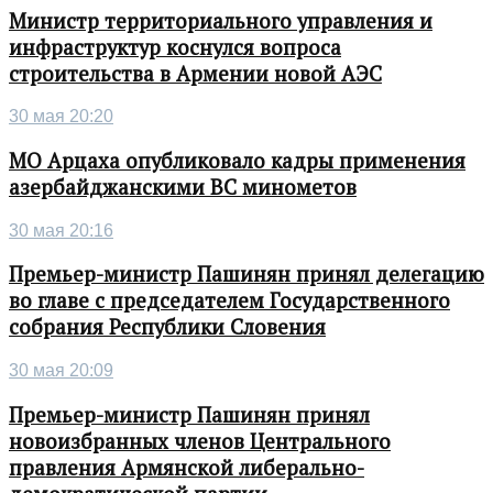
Министр территориального управления и
инфраструктур коснулся вопроса
строительства в Армении новой АЭС
30 мая 20:20
МО Арцаха опубликовало кадры применения
азербайджанскими ВС минометов
30 мая 20:16
Премьер-министр Пашинян принял делегацию
во главе с председателем Государственного
собрания Республики Словения
30 мая 20:09
Премьер-министр Пашинян принял
новоизбранных членов Центрального
правления Армянской либерально-