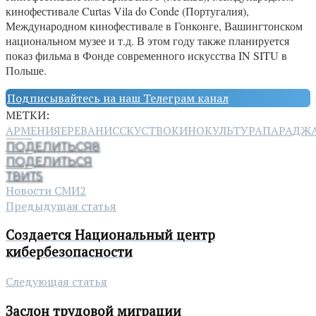
кинофестивале Curtas Vila do Conde (Португалия),
Международном кинофестивале в Гонконге, Вашингтонском
национальном музее и т.д. В этом году также планируется
показ фильма в Фонде современного искусства IN SITU в
Польше.
Подписывайтесь на наш Телеграм канал
МЕТКИ:
АРМЕНИЯ
ЕРЕВАН
ИССКУСТВО
КИНО
КУЛЬТУРА
ПАРАДЖ
ПОДЕЛИТЬСЯ
8
ПОДЕЛИТЬСЯ
ТВИТ
5
Новости СМИ2
Предыдущая статья
Создается Национальный центр
кибербезопасности
Следующая статья
Заслон трудовой миграции