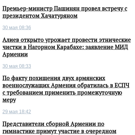
Премьер-министр Пашинян провел встречу с
президентом Хачатуряном
30 мая 08:36
Алиев открыто угрожает провести этнические
чистки в Нагорном Карабахе: заявление МИД
Армении
30 мая 08:33
По факту похищения двух армянских
военнослужащих Армения обратилась в ЕСПЧ
с требованием применить промежуточную
меру
29 мая 18:42
Представители сборной Армении по
гимнастике примут участие в очередном