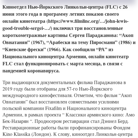
Киноотдел Нью-Йоркского Линкольн-центра (FLC) с 26
июня этого года в программу летних показов своего
онлайн кинотеатра (https://www.filmlinc.org/…/john-lewis-
good-trouble-sergei-…/) включил три восстановленные
короткометражные картины Сергея Параджанова: “Акоп
Овнатанян” (1967), “Арабески на тему Пиросмани” (1986) и
“Киевские фрески” (1966). Как сообщили “РА” из
Национального киноцентра Армении, онлайн кинотеатр
FLC стал функционировать с марта месяца, в связи с
пандемией коронавируса.
Три выдающихся документальных фильма Параджанова в
2019 году были отобраны для 57-го Нью-Йоркского
международного кинофестиваля. Отметим, что фильм “Акоп
Овнатанян” был восстановлен совместными усилиями
польской компании Fixafilm и Национального киноцентра
Армении, в рамках проекта “ Классики армянского кино: Амо
Бек-Назарян “. Продюсером реставрации стал Дэниел Берд.
Реставрационные работы были профинансированы Фондом
Kino Klassika (Лондон). К слову, киноотдел Линкольн-центра