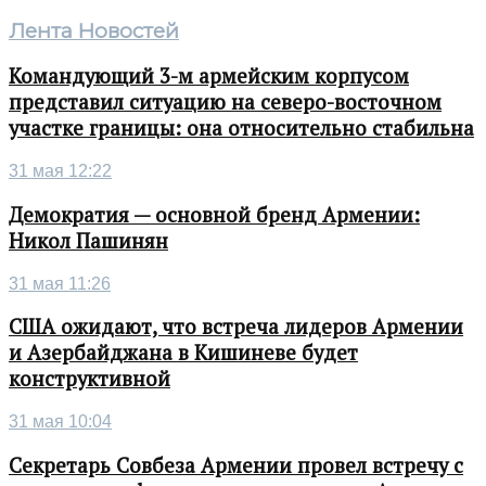
Лента Новостей
Командующий 3-м армейским корпусом
представил ситуацию на северо-восточном
участке границы: она относительно стабильна
31 мая 12:22
Демократия — основной бренд Армении:
Никол Пашинян
31 мая 11:26
США ожидают, что встреча лидеров Армении
и Азербайджана в Кишиневе будет
конструктивной
31 мая 10:04
Секретарь Совбеза Армении провел встречу с