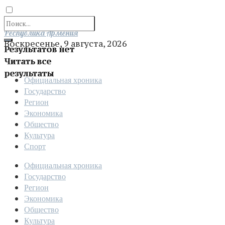
Отправить
Республика Армения
Воскресенье, 9 августа, 2026
Результатов нет
Читать все
результаты
Официальная хроника
Государство
Регион
Экономика
Общество
Культура
Спорт
Официальная хроника
Государство
Регион
Экономика
Общество
Культура