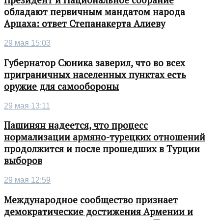
Президент и Национальное собрание
обладают первичным мандатом народа
Арцаха: ответ Степанакерта Алиеву
29 мая 15:03
Губернатор Сюника заверил, что во всех
приграничных населенных пунктах есть
оружие для самообороны
29 мая 13:11
Пашинян надеется, что процесс
нормализации армяно-турецких отношений
продолжится и после прошедших в Турции
выборов
29 мая 12:59
Международное сообщество признает
демократические достижения Армении и