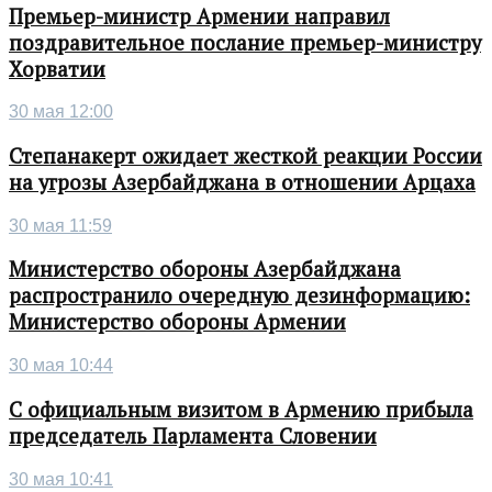
Премьер-министр Армении направил
поздравительное послание премьер-министру
Хорватии
30 мая 12:00
Степанакерт ожидает жесткой реакции России
на угрозы Азербайджана в отношении Арцаха
30 мая 11:59
Министерство обороны Азербайджана
распространило очередную дезинформацию:
Министерство обороны Армении
30 мая 10:44
С официальным визитом в Армению прибыла
председатель Парламента Словении
30 мая 10:41