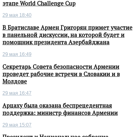
этапе World Challenge Cup
29 мая 18:40
В Братиславе Армен Григорян примет участие
в панельной дискуссии, на которой будет и
помощник президента Азербайджана
29 мая 16:49
Секретарь Совета безопасности Армении
проведет рабочие встречи в Словакии и в
Молдове
29 мая 16:47
Арцаху была оказана беспрецедентная
поддержка: министр финансов Армении
29 мая 15:07