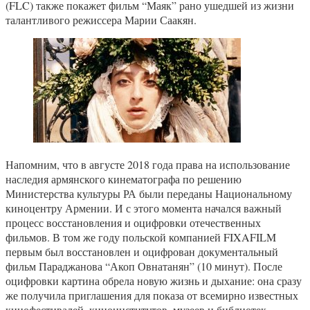
(FLC) также покажет фильм “Маяк” рано ушедшей из жизни
талантливого режиссера Марии Саакян.
Напомним, что в августе 2018 года права на использование
наследия армянского кинематографа по решению
Министерства культуры РА были переданы Национальному
киноцентру Армении. И с этого момента начался важный
процесс восстановления и оцифровки отечественных
фильмов. В том же году польской компанией FIXAFILM
первым был восстановлен и оцифрован документальный
фильм Параджанова “Акоп Овнатанян” (10 минут). После
оцифровки картина обрела новую жизнь и дыхание: она сразу
же получила приглашения для показа от всемирно известных
кинофестивалей, киноинститутов, музеев и библиотек.