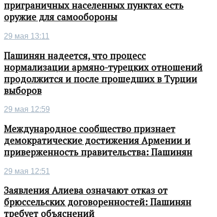
приграничных населенных пунктах есть
оружие для самообороны
29 мая 13:11
Пашинян надеется, что процесс
нормализации армяно-турецких отношений
продолжится и после прошедших в Турции
выборов
29 мая 12:59
Международное сообщество признает
демократические достижения Армении и
приверженность правительства: Пашинян
29 мая 12:51
Заявления Алиева означают отказ от
брюссельских договоренностей: Пашинян
требует объяснений