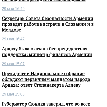
29 мая 16:49
Секретарь Совета безопасности Армении
проведет рабочие встречи в Словакии и в
Молдове
29 мая 16:47
Арцаху была оказана беспрецедентная
поддержка: министр финансов Армении
29 мая 15:07
Президент и Национальное собрание
обладают первичным мандатом народа
Арцаха: ответ Степанакерта Алиеву
29 мая 15:03
Губернатор Сюника заверил, что во всех