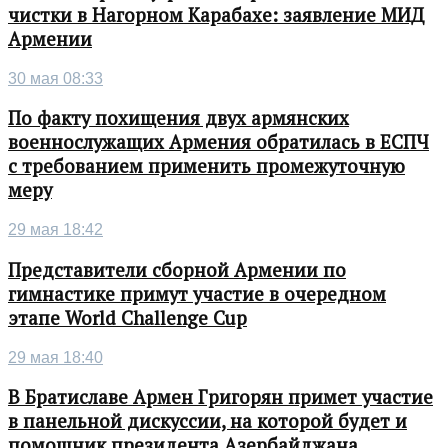
чистки в Нагорном Карабахе: заявление МИД
Армении
30 мая 08:33
По факту похищения двух армянских
военнослужащих Армения обратилась в ЕСПЧ
с требованием применить промежуточную
меру
29 мая 18:42
Представители сборной Армении по
гимнастике примут участие в очередном
этапе World Challenge Cup
29 мая 18:40
В Братиславе Армен Григорян примет участие
в панельной дискуссии, на которой будет и
помощник президента Азербайджана