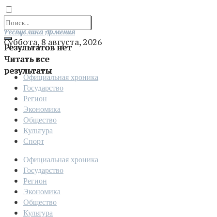
Отправить
Республика Армения
Суббота, 8 августа, 2026
Результатов нет
Читать все
результаты
Официальная хроника
Государство
Регион
Экономика
Общество
Культура
Спорт
Официальная хроника
Государство
Регион
Экономика
Общество
Культура