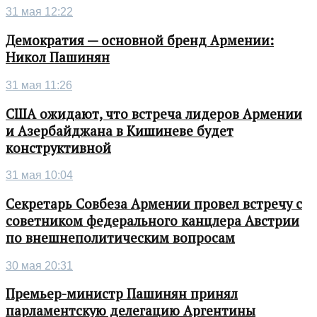
31 мая 12:22
Демократия — основной бренд Армении:
Никол Пашинян
31 мая 11:26
США ожидают, что встреча лидеров Армении
и Азербайджана в Кишиневе будет
конструктивной
31 мая 10:04
Секретарь Совбеза Армении провел встречу с
советником федерального канцлера Австрии
по внешнеполитическим вопросам
30 мая 20:31
Премьер-министр Пашинян принял
парламентскую делегацию Аргентины