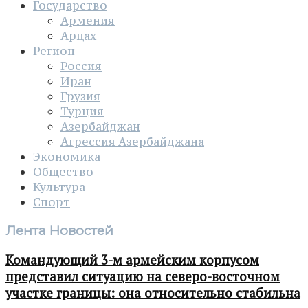
Государство
Армения
Арцах
Регион
Россия
Иран
Грузия
Турция
Азербайджан
Агрессия Азербайджана
Экономика
Общество
Культура
Спорт
Лента Новостей
Командующий 3-м армейским корпусом
представил ситуацию на северо-восточном
участке границы: она относительно стабильна