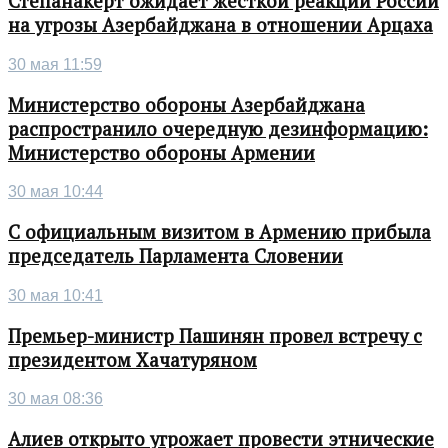
Степанакерт ожидает жесткой реакции России
на угрозы Азербайджана в отношении Арцаха
30 мая 11:59
Министерство обороны Азербайджана
распространило очередную дезинформацию:
Министерство обороны Армении
30 мая 10:44
С официальным визитом в Армению прибыла
председатель Парламента Словении
30 мая 10:41
Премьер-министр Пашинян провел встречу с
президентом Хачатуряном
30 мая 08:36
Алиев открыто угрожает провести этнические