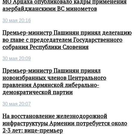
МО Арцаха опубликовало кадры применения
азербайджанскими ВС минометов
30 мая 20:16
Премьер-министр Пашинян принял делегацию
во главе с председателем Государственного
собрания Республики Словения
30 мая 20:09
Премьер-министр Пашинян принял
новоизбранных членов Центрального
правления Армянской либерально-
демократической партии
30 мая 20:07
На восстановление железнодорожной
инфраструктуры Армении потребуется около
2-3 лет: вице-премьер