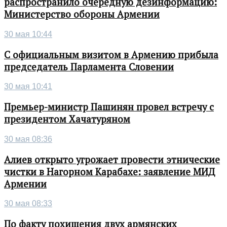
распространило очередную дезинформацию:
Министерство обороны Армении
30 мая 10:44
С официальным визитом в Армению прибыла
председатель Парламента Словении
30 мая 10:41
Премьер-министр Пашинян провел встречу с
президентом Хачатуряном
30 мая 08:36
Алиев открыто угрожает провести этнические
чистки в Нагорном Карабахе: заявление МИД
Армении
30 мая 08:33
По факту похищения двух армянских