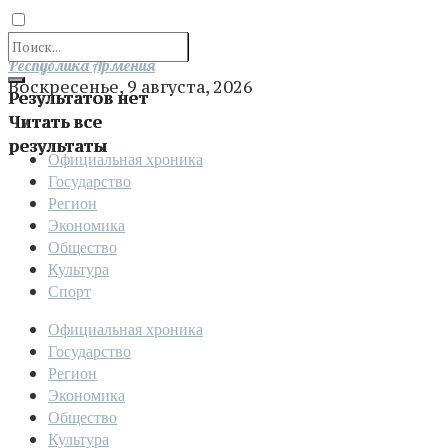
Отправить
Республика Армения
Воскресенье, 9 августа, 2026
Результатов нет
Читать все
результаты
Официальная хроника
Государство
Регион
Экономика
Общество
Культура
Спорт
Официальная хроника
Государство
Регион
Экономика
Общество
Культура