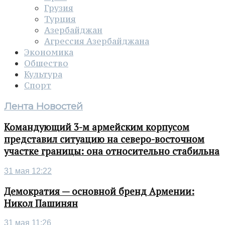
Грузия
Турция
Азербайджан
Агрессия Азербайджана
Экономика
Общество
Культура
Спорт
Лента Новостей
Командующий 3-м армейским корпусом
представил ситуацию на северо-восточном
участке границы: она относительно стабильна
31 мая 12:22
Демократия — основной бренд Армении:
Никол Пашинян
31 мая 11:26