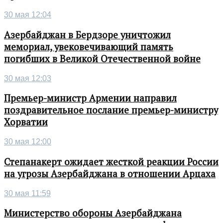
30 мая 12:04
Азербайджан в Бердзоре уничтожил
мемориал, увековечивающий память
погибших в Великой Отечественной войне
30 мая 12:03
Премьер-министр Армении направил
поздравительное послание премьер-министру
Хорватии
30 мая 12:00
Степанакерт ожидает жесткой реакции России
на угрозы Азербайджана в отношении Арцаха
30 мая 11:59
Министерство обороны Азербайджана