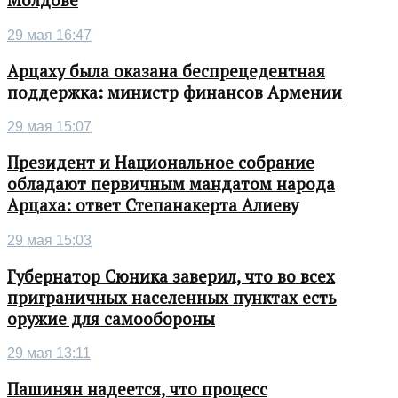
Молдове
29 мая 16:47
Арцаху была оказана беспрецедентная
поддержка: министр финансов Армении
29 мая 15:07
Президент и Национальное собрание
обладают первичным мандатом народа
Арцаха: ответ Степанакерта Алиеву
29 мая 15:03
Губернатор Сюника заверил, что во всех
приграничных населенных пунктах есть
оружие для самообороны
29 мая 13:11
Пашинян надеется, что процесс