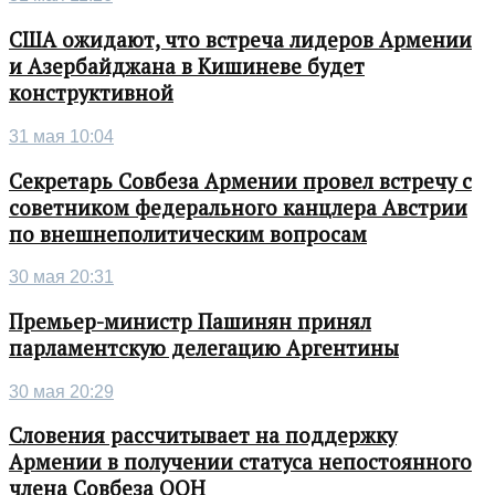
США ожидают, что встреча лидеров Армении
и Азербайджана в Кишиневе будет
конструктивной
31 мая 10:04
Секретарь Совбеза Армении провел встречу с
советником федерального канцлера Австрии
по внешнеполитическим вопросам
30 мая 20:31
Премьер-министр Пашинян принял
парламентскую делегацию Аргентины
30 мая 20:29
Словения рассчитывает на поддержку
Армении в получении статуса непостоянного
члена Совбеза ООН