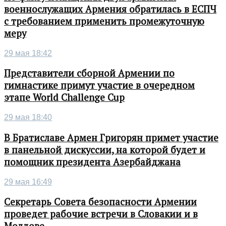
военнослужащих Армения обратилась в ЕСПЧ
с требованием применить промежуточную
меру
29 мая 18:42
Представители сборной Армении по
гимнастике примут участие в очередном
этапе World Challenge Cup
29 мая 18:40
В Братиславе Армен Григорян примет участие
в панельной дискуссии, на которой будет и
помощник президента Азербайджана
29 мая 16:49
Секретарь Совета безопасности Армении
проведет рабочие встречи в Словакии и в