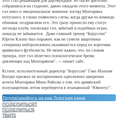
этот стал решающим для дортмундцев. 80 тысяч зрителей,
собравшихся на стадионе, давно ожидали этого момента. Этот
гол имел и эмоциональное значение: взгляд Мхитаряна
потускнел, в глазах появились слезы, когда друзья по команде,
обнимая, поздравляли его. Это сразу принесло ему статус
легенды клуба, поскольку гол, забитый в подобных играх,
никогда не забывается. Даже главный тренер “Боруссии”
Юрген Клопп был поражен, как не сумели защитники
соперника нейтрализовать оказавшегося перед их воротами
армянского футболиста. Не менее важно, что, по словам
тренера, этот гол облегчил психологическое бремя,
довлеющее над Мхитаряном”, — пишет сайт.
Кстати, исполнительный директор “Боруссии” Ганс-Иоахим
Ватцке призвал не воспринимать однозначно заверения
агента Мхитаряна Мино Райолы о том, что армянский
полузащитник летом переберется в итальянский “Ювентус”.
Подписывайтесь на наш Телеграм канал
ПОДЕЛИТЬСЯ
7
ПОДЕЛИТЬСЯ
ТВИТ
5