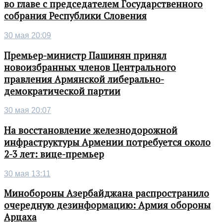
во главе с председателем Государственного
собрания Республики Словения
30 мая 20:09
Премьер-министр Пашинян принял
новоизбранных членов Центрального
правления Армянской либерально-
демократической партии
30 мая 20:07
На восстановление железнодорожной
инфраструктуры Армении потребуется около
2-3 лет: вице-премьер
30 мая 13:11
Минобороны Азербайджана распространило
очередную дезинформацию: Армия обороны
Арцаха