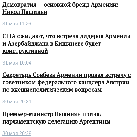
Демократия — основной бренд Армении:
Никол Пашинян
31 мая 11:26
США ожидают, что встреча лидеров Армении
и Азербайджана в Кишиневе будет
конструктивной
31 мая 10:04
Секретарь Совбеза Армении провел встречу с
советником федерального канцлера Австрии
по внешнеполитическим вопросам
30 мая 20:31
Премьер-министр Пашинян принял
парламентскую делегацию Аргентины
30 мая 20:29