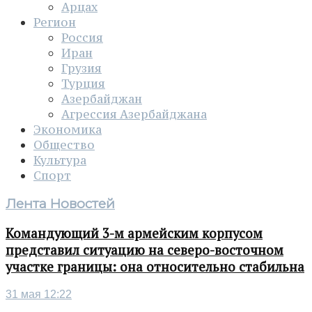
Арцах
Регион
Россия
Иран
Грузия
Турция
Азербайджан
Агрессия Азербайджана
Экономика
Общество
Культура
Спорт
Лента Новостей
Командующий 3-м армейским корпусом
представил ситуацию на северо-восточном
участке границы: она относительно стабильна
31 мая 12:22