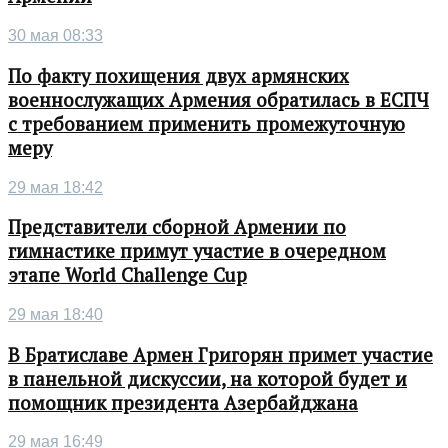
30 мая 08:33
По факту похищения двух армянских
военнослужащих Армения обратилась в ЕСПЧ
с требованием применить промежуточную
меру
29 мая 18:42
Представители сборной Армении по
гимнастике примут участие в очередном
этапе World Challenge Cup
29 мая 18:40
В Братиславе Армен Григорян примет участие
в панельной дискуссии, на которой будет и
помощник президента Азербайджана
29 мая 16:49