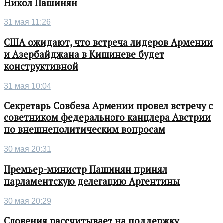
Никол Пашинян
31 мая 11:26
США ожидают, что встреча лидеров Армении
и Азербайджана в Кишиневе будет
конструктивной
31 мая 10:04
Секретарь Совбеза Армении провел встречу с
советником федерального канцлера Австрии
по внешнеполитическим вопросам
30 мая 20:31
Премьер-министр Пашинян принял
парламентскую делегацию Аргентины
30 мая 20:29
Словения рассчитывает на поддержку