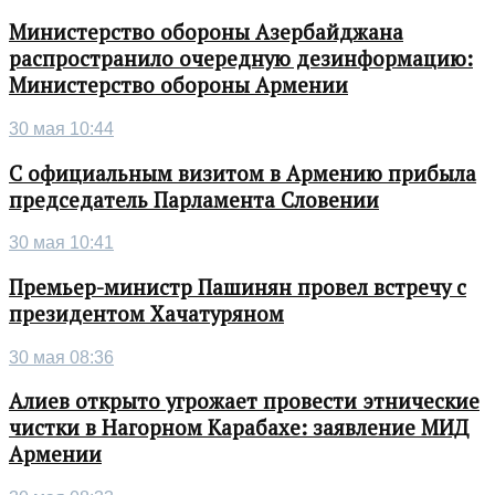
Министерство обороны Азербайджана
распространило очередную дезинформацию:
Министерство обороны Армении
30 мая 10:44
С официальным визитом в Армению прибыла
председатель Парламента Словении
30 мая 10:41
Премьер-министр Пашинян провел встречу с
президентом Хачатуряном
30 мая 08:36
Алиев открыто угрожает провести этнические
чистки в Нагорном Карабахе: заявление МИД
Армении