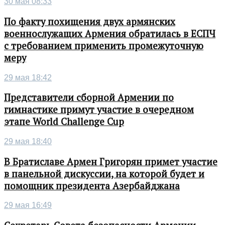
30 мая 08:33
По факту похищения двух армянских
военнослужащих Армения обратилась в ЕСПЧ
с требованием применить промежуточную
меру
29 мая 18:42
Представители сборной Армении по
гимнастике примут участие в очередном
этапе World Challenge Cup
29 мая 18:40
В Братиславе Армен Григорян примет участие
в панельной дискуссии, на которой будет и
помощник президента Азербайджана
29 мая 16:49