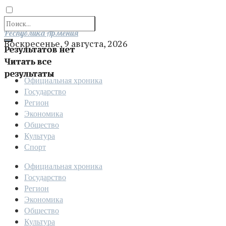
Отправить
Республика Армения
Воскресенье, 9 августа, 2026
Результатов нет
Читать все
результаты
Официальная хроника
Государство
Регион
Экономика
Общество
Культура
Спорт
Официальная хроника
Государство
Регион
Экономика
Общество
Культура