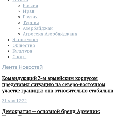
Россия
Иран
Грузия
Турция
Азербайджан
Агрессия Азербайджана
Экономика
Общество
Культура
Спорт
Лента Новостей
Командующий 3-м армейским корпусом
представил ситуацию на северо-восточном
участке границы: она относительно стабильна
31 мая 12:22
Демократия — основной бренд Армении: