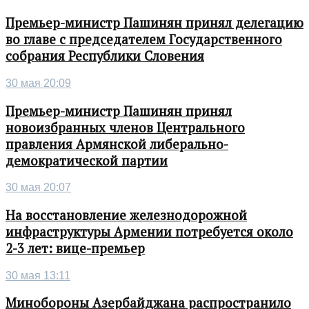
Премьер-министр Пашинян принял делегацию
во главе с председателем Государственного
собрания Республики Словения
30 мая 20:09
Премьер-министр Пашинян принял
новоизбранных членов Центрального
правления Армянской либерально-
демократической партии
30 мая 20:07
На восстановление железнодорожной
инфраструктуры Армении потребуется около
2-3 лет: вице-премьер
30 мая 13:11
Минобороны Азербайджана распространило