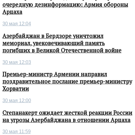
очередную дезинформацию: Армия обороны
Арцаха
30 мая 12:04
Азербайджан в Бердзоре уничтожил
мемориал, увековечивающий память
погибших в Великой Отечественной войне
30 мая 12:03
Премьер-министр Армении направил
поздравительное послание премьер-министру
Хорватии
30 мая 12:00
Степанакерт ожидает жесткой реакции России
на угрозы Азербайджана в отношении Арцаха
30 мая 11:59