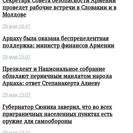
Секретарь Совета безопасности Армении
проведет рабочие встречи в Словакии и в
Молдове
29 мая 16:47
Арцаху была оказана беспрецедентная
поддержка: министр финансов Армении
29 мая 15:07
Президент и Национальное собрание
обладают первичным мандатом народа
Арцаха: ответ Степанакерта Алиеву
29 мая 15:03
Губернатор Сюника заверил, что во всех
приграничных населенных пунктах есть
оружие для самообороны
29 мая 13:11