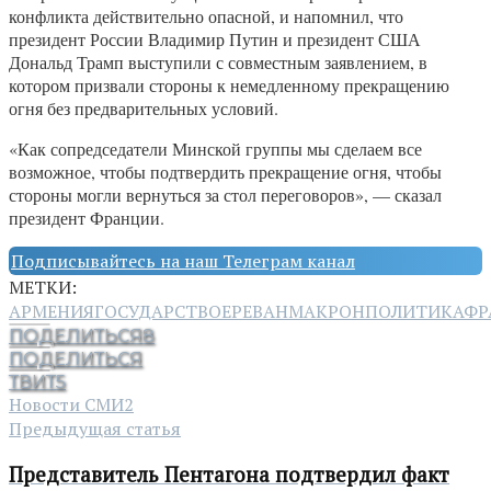
конфликта действительно опасной, и напомнил, что
президент России Владимир Путин и президент США
Дональд Трамп выступили с совместным заявлением, в
котором призвали стороны к немедленному прекращению
огня без предварительных условий.
«Как сопредседатели Минской группы мы сделаем все
возможное, чтобы подтвердить прекращение огня, чтобы
стороны могли вернуться за стол переговоров», — сказал
президент Франции.
Подписывайтесь на наш Телеграм канал
МЕТКИ:
АРМЕНИЯ
ГОСУДАРСТВО
ЕРЕВАН
МАКРОН
ПОЛИТИКА
ФР
ПОДЕЛИТЬСЯ
8
ПОДЕЛИТЬСЯ
ТВИТ
5
Новости СМИ2
Предыдущая статья
Представитель Пентагона подтвердил факт