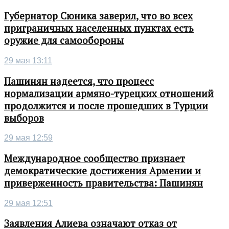
Губернатор Сюника заверил, что во всех
приграничных населенных пунктах есть
оружие для самообороны
29 мая 13:11
Пашинян надеется, что процесс
нормализации армяно-турецких отношений
продолжится и после прошедших в Турции
выборов
29 мая 12:59
Международное сообщество признает
демократические достижения Армении и
приверженность правительства: Пашинян
29 мая 12:51
Заявления Алиева означают отказ от