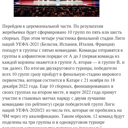
Перейдем к церемониальной части. По результатам
жеребьевки будет сформировано 10 групп по пять или шесть
сборных. При этом четыре участника финальной стадии Лиги
наций УЕФА-2021 (Бельгия, Испания, Италия, Франция)
попадут в группы с пятью командами. Команды отправятся в
группы в алфавитном порядке от А до J (первая команда из
каждой корзины окажется в группе А, вторая — в группе В, и
так далее). По итогам двухкругового турнира, победители
всех 10 групп сразу пройдут в финальную стадию мирового
первенства, которая состоится в Катаре с 21 ноября по 18
декабря 2022 года. Еще 10 сборных, финишировавших в
своих группах на втором месте, в марте 2022 года примут
участие в стыковых матчах наряду с двумя лучшими
командами (по рейтингу) среди победителей групп Лиги
наций УЕФА-2020/21 из числа тех, которые не пробились на
ЧМ через эту квалификацию. Таким образом, 12 команд будут
поделены на три группы и в однокруговом турнире
разыграют оставшиеся три путевки на “мундиаль”.