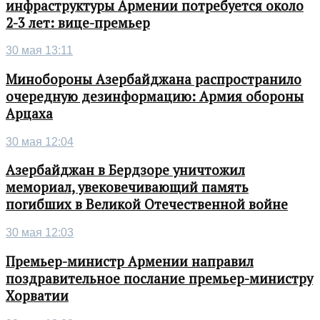
инфраструктуры Армении потребуется около
2-3 лет: вице-премьер
30 мая 13:11
Минобороны Азербайджана распространило
очередную дезинформацию: Армия обороны
Арцаха
30 мая 12:04
Азербайджан в Бердзоре уничтожил
мемориал, увековечивающий память
погибших в Великой Отечественной войне
30 мая 12:03
Премьер-министр Армении направил
поздравительное послание премьер-министру
Хорватии