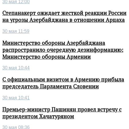
30 мая 12:00
Степанакерт ожидает жесткой реакции России
на угрозы Азербайджана в отношении Арцаха
30 мая 11:59
Министерство обороны Азербайджана
распространило очередную дезинформацию:
Министерство обороны Армении
30 мая 10:44
С официальным визитом в Армению прибыла
председатель Парламента Словении
30 мая 10:41
Премьер-министр Пашинян провел встречу с
президентом Хачатуряном
30 мая 08:36