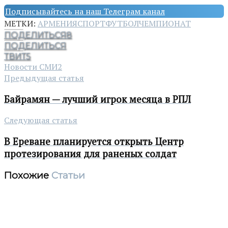
Подписывайтесь на наш Телеграм канал
МЕТКИ:
АРМЕНИЯ
СПОРТ
ФУТБОЛ
ЧЕМПИОНАТ
ПОДЕЛИТЬСЯ
8
ПОДЕЛИТЬСЯ
ТВИТ
5
Новости СМИ2
Предыдущая статья
Байрамян — лучший игрок месяца в РПЛ
Следующая статья
В Ереване планируется открыть Центр
протезирования для раненых солдат
Похожие
Статьи