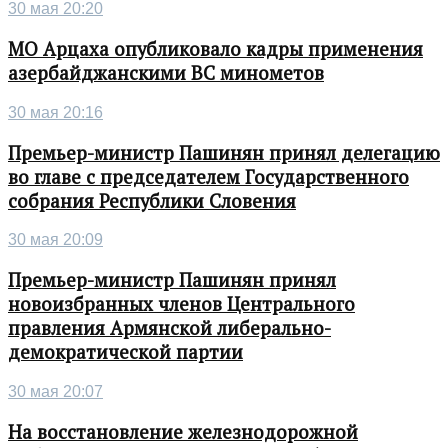
30 мая 20:20
МО Арцаха опубликовало кадры применения
азербайджанскими ВС минометов
30 мая 20:16
Премьер-министр Пашинян принял делегацию
во главе с председателем Государственного
собрания Республики Словения
30 мая 20:09
Премьер-министр Пашинян принял
новоизбранных членов Центрального
правления Армянской либерально-
демократической партии
30 мая 20:07
На восстановление железнодорожной