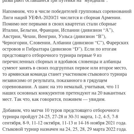
Напомним, что в числе победителей групповых соревнований
Лиги наций УЕФА-2020/21 числится и сборная Армении.
Помимо нее первыми в своих квартетах стали сборные
Италии, Бельгии, Франции, Испании (дивизион “А”),
Австрии, Чехии, Венгрии, Уэльса (дивизион “В”),
Черногории, Словении, Албании (дивизион “С”), Фарерских
островов и Гибралтара (дивизион “D”). Если по итогам
предстоящего отборочного турнира первые 9 из
перечисленных сборных и вдобавок словенцы и албанцы
сумеют занять в своих подгруппах первое или второе место,
то армянская команда станет участником стыкового турнира
независимо от результата, показанного в грядущем
соревновании. А шанс на это немалый, учитывая, что 11
наших основных конкурентов претендуют на 20 вакантных
мест. Так что, как говорится, поживем — увидим.
Добавим, что матчи 10 туров предстоящего отборочного
турнира пройдут 24-25, 27-28 и 30-31 марта, 1-2, 4-5, 7-8
сентября, 8-9, 11-12 октября, 11-13 и 14-16 ноября 2021 года.
Стыковой турнир назначен на 24, 25, 28, 29 марта 2022 года.