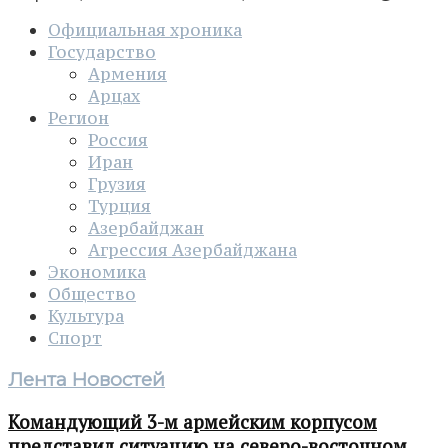
Официальная хроника
Государство
Армения
Арцах
Регион
Россия
Иран
Грузия
Турция
Азербайджан
Агрессия Азербайджана
Экономика
Общество
Культура
Спорт
Лента Новостей
Командующий 3-м армейским корпусом
представил ситуацию на северо-восточном