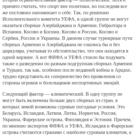
принято считать, что спорт вне политики, но последняя все
же постоянно напоминает о себе. Так, по решению
Исполнительного комитета УЕФА, в одной группе не могут
оказаться сборные Азербайджана и Армении, Гибралтара и
Испании, Косово и Боснии, Косово и России, Косово и
Сербии, России и Украины. В данном случае турнирные пути
сборных Армении и Азербайджана не сошлись бы и без
циркуляра, учитывая то обстоятельство, что они находятся в
одной корзине. А вот ФИФА и УЕФА стоило бы подумать
также о разведении по разным подгруппам сборных Армении
и Турции, так как, особенно после недавней войны в Арцахе,
трудно представить их соперничество без проявления со
стороны игроков и болельщиков неспортивных эмоций.
Следующий фактор — климатический. В одну группу не
могут быть включены больше двух сборных из стран, в
которых зимой возможны суровые погодные условия. Это
Беларусь, Исландия, Латвия, Литва, Норвегия, Россия,
Украина, Фарерские острова, Финляндия и Эстония. Причем,
по мнению экспертов ФИФА и УЕФА, Исландия и Фарерские
острова считаются странами с наиболее суровым климатом, а