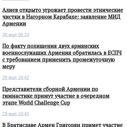
Алиев открыто угрожает провести этнические
чистки в Нагорном Карабахе: заявление МИД
Армении
30 мая 08:33
По факту похищения двух армянских
военнослужащих Армения обратилась в ЕСПЧ
с требованием применить промежуточную
меру
29 мая 18:42
Представители сборной Армении по
гимнастике примут участие в очередном
этапе World Challenge Cup
29 мая 18:40
В Братиславе Армен Григорян примет участие