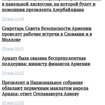
в панельной дискуссии, на которой будет и
помощник президента Азербайджана
29 мая 16:49
Секретарь Совета безопасности Армении
проведет рабочие встречи в Словакии и в
Молдове
29 мая 16:47
Арцаху была оказана беспрецедентная
поддержка: министр финансов Армении
29 мая 15:07
Президент и Национальное собрание
обладают первичным мандатом народа
Арцаха: ответ Степанакерта Алиеву
29 мая 15:03