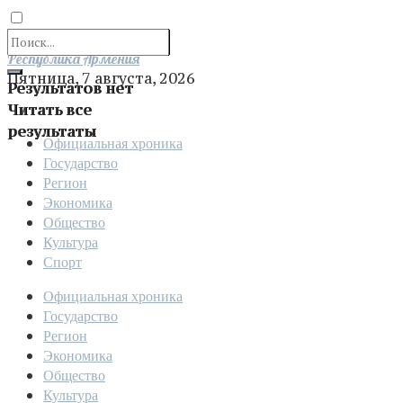
Отправить
Республика Армения
Пятница, 7 августа, 2026
Результатов нет
Читать все
результаты
Официальная хроника
Государство
Регион
Экономика
Общество
Культура
Спорт
Официальная хроника
Государство
Регион
Экономика
Общество
Культура