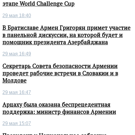
этапе World Challenge Cup
29 мая 18:40
В Братиславе Армен Григорян примет участие
в панельной дискуссии, на которой будет и
помощник президента Азербайджана
29 мая 16:49
Секретарь Совета безопасности Армении
проведет рабочие встречи в Словакии и в
Молдове
29 мая 16:47
Арцаху была оказана беспрецедентная
поддержка: министр финансов Армении
29 мая 15:07