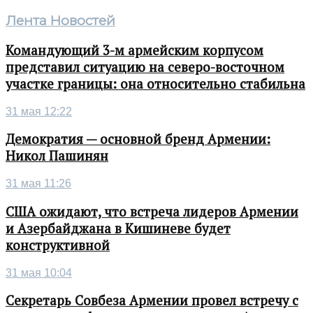
Лента Новостей
Командующий 3-м армейским корпусом
представил ситуацию на северо-восточном
участке границы: она относительно стабильна
31 мая 12:22
Демократия — основной бренд Армении:
Никол Пашинян
31 мая 11:26
США ожидают, что встреча лидеров Армении
и Азербайджана в Кишиневе будет
конструктивной
31 мая 10:04
Секретарь Совбеза Армении провел встречу с