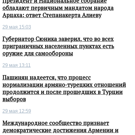
Президент и Национальное собрание
обладают первичным мандатом народа
Арцаха: ответ Степанакерта Алиеву
29 мая 15:03
Губернатор Сюника заверил, что во всех
приграничных населенных пунктах есть
оружие для самообороны
29 мая 13:11
Пашинян надеется, что процесс
нормализации армяно-турецких отношений
продолжится и после прошедших в Турции
выборов
29 мая 12:59
Международное сообщество признает
демократические достижения Армении и