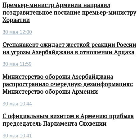
Премьер-министр Армении направил
поздравительное послание премьер-министру
Хорватии
30 мая 12:00
Степанакерт ожидает жесткой реакции России
на угрозы Азербайджана в отношении Арцаха
30 мая 11:59
Министерство обороны Азербайджана
распространило очередную дезинформацию:
Министерство обороны Армении
30 мая 10:44
С официальным визитом в Армению прибыла
председатель Парламента Словении
30 мая 10:41