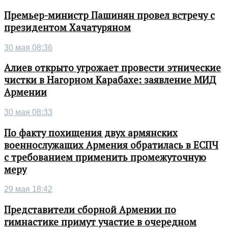
Премьер-министр Пашинян провел встречу с
президентом Хачатуряном
30 мая 08:36
Алиев открыто угрожает провести этнические
чистки в Нагорном Карабахе: заявление МИД
Армении
30 мая 08:33
По факту похищения двух армянских
военнослужащих Армения обратилась в ЕСПЧ
с требованием применить промежуточную
меру
29 мая 18:42
Представители сборной Армении по
гимнастике примут участие в очередном