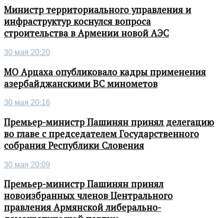
Министр территориального управления и
инфраструктур коснулся вопроса
строительства в Армении новой АЭС
30 мая 20:20
МО Арцаха опубликовало кадры применения
азербайджанскими ВС минометов
30 мая 20:16
Премьер-министр Пашинян принял делегацию
во главе с председателем Государственного
собрания Республики Словения
30 мая 20:09
Премьер-министр Пашинян принял
новоизбранных членов Центрального
правления Армянской либерально-