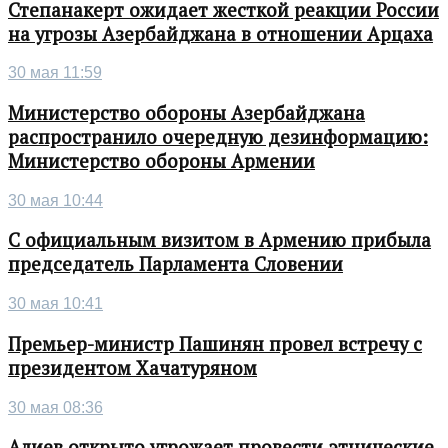
Степанакерт ожидает жесткой реакции России
на угрозы Азербайджана в отношении Арцаха
30 мая 11:59
Министерство обороны Азербайджана
распространило очередную дезинформацию:
Министерство обороны Армении
30 мая 10:44
С официальным визитом в Армению прибыла
председатель Парламента Словении
30 мая 10:41
Премьер-министр Пашинян провел встречу с
президентом Хачатуряном
30 мая 08:36
Алиев открыто угрожает провести этнические