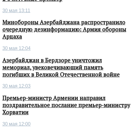
30 мая 13:11
Минобороны Азербайджана распространило
очередную дезинформацию: Армия обороны
Арцаха
30 мая 12:04
Азербайджан в Бердзоре уничтожил
мемориал, увековечивающий память
погибших в Великой Отечественной войне
30 мая 12:03
Премьер-министр Армении направил
поздравительное послание премьер-министру
Хорватии
30 мая 12:00