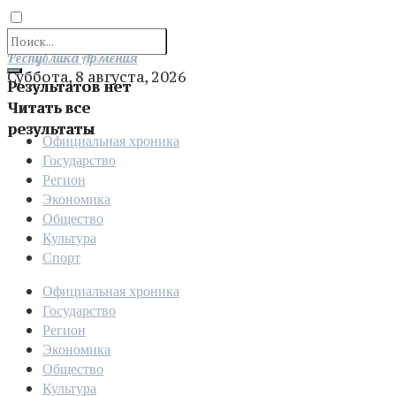
Отправить
Республика Армения
Суббота, 8 августа, 2026
Результатов нет
Читать все
результаты
Официальная хроника
Государство
Регион
Экономика
Общество
Культура
Спорт
Официальная хроника
Государство
Регион
Экономика
Общество
Культура