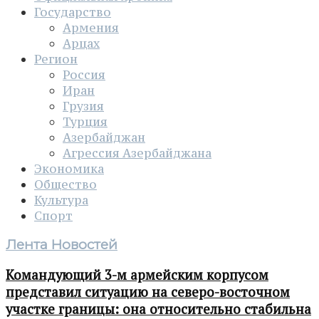
Государство
Армения
Арцах
Регион
Россия
Иран
Грузия
Турция
Азербайджан
Агрессия Азербайджана
Экономика
Общество
Культура
Спорт
Лента Новостей
Командующий 3-м армейским корпусом
представил ситуацию на северо-восточном
участке границы: она относительно стабильна