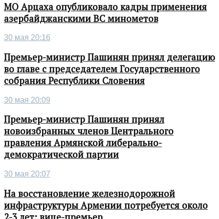
МО Арцаха опубликовало кадры применения
азербайджанскими ВС минометов
30 мая 20:16
Премьер-министр Пашинян принял делегацию
во главе с председателем Государственного
собрания Республики Словения
30 мая 20:09
Премьер-министр Пашинян принял
новоизбранных членов Центрального
правления Армянской либерально-
демократической партии
30 мая 20:07
На восстановление железнодорожной
инфраструктуры Армении потребуется около
2-3 лет: вице-премьер