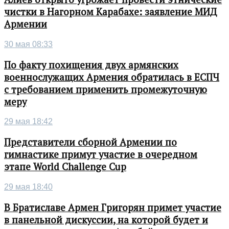
чистки в Нагорном Карабахе: заявление МИД
Армении
30 мая 08:33
По факту похищения двух армянских
военнослужащих Армения обратилась в ЕСПЧ
с требованием применить промежуточную
меру
29 мая 18:42
Представители сборной Армении по
гимнастике примут участие в очередном
этапе World Challenge Cup
29 мая 18:40
В Братиславе Армен Григорян примет участие
в панельной дискуссии, на которой будет и