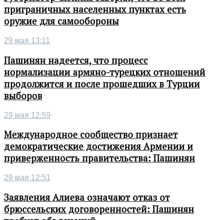
приграничных населенных пунктах есть
оружие для самообороны
29 мая 13:11
Пашинян надеется, что процесс
нормализации армяно-турецких отношений
продолжится и после прошедших в Турции
выборов
29 мая 12:59
Международное сообщество признает
демократические достижения Армении и
приверженность правительства: Пашинян
29 мая 12:51
Заявления Алиева означают отказ от
брюссельских договоренностей: Пашинян