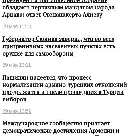
Президент и Национальное собрание
обладают первичным мандатом народа
Арцаха: ответ Степанакерта Алиеву
29 мая 15:03
Губернатор Сюника заверил, что во всех
приграничных населенных пунктах есть
оружие для самообороны
29 мая 13:11
Пашинян надеется, что процесс
нормализации армяно-турецких отношений
продолжится и после прошедших в Турции
выборов
29 мая 12:59
Международное сообщество признает
демократические достижения Армении и