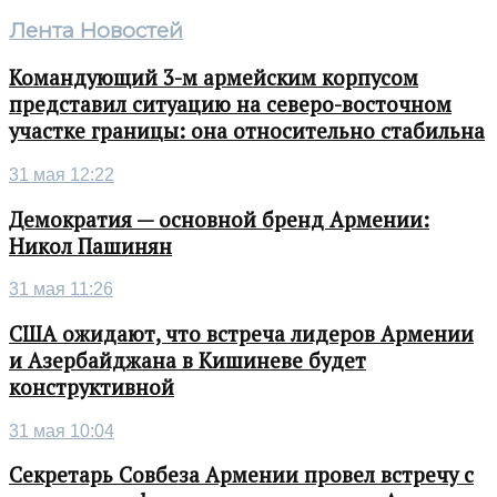
Лента Новостей
Командующий 3-м армейским корпусом
представил ситуацию на северо-восточном
участке границы: она относительно стабильна
31 мая 12:22
Демократия — основной бренд Армении:
Никол Пашинян
31 мая 11:26
США ожидают, что встреча лидеров Армении
и Азербайджана в Кишиневе будет
конструктивной
31 мая 10:04
Секретарь Совбеза Армении провел встречу с