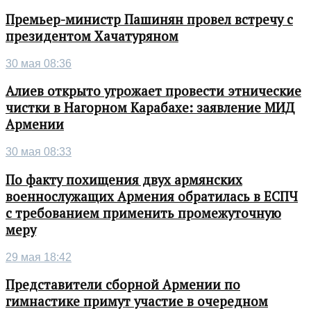
Премьер-министр Пашинян провел встречу с
президентом Хачатуряном
30 мая 08:36
Алиев открыто угрожает провести этнические
чистки в Нагорном Карабахе: заявление МИД
Армении
30 мая 08:33
По факту похищения двух армянских
военнослужащих Армения обратилась в ЕСПЧ
с требованием применить промежуточную
меру
29 мая 18:42
Представители сборной Армении по
гимнастике примут участие в очередном