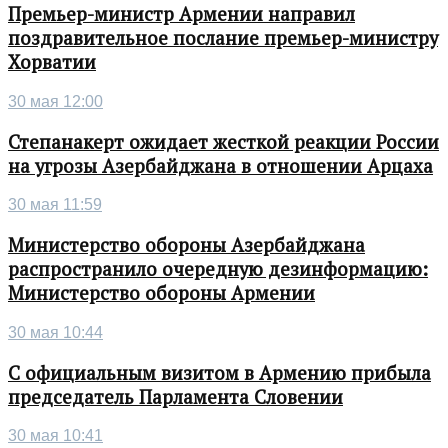
Премьер-министр Армении направил
поздравительное послание премьер-министру
Хорватии
30 мая 12:00
Степанакерт ожидает жесткой реакции России
на угрозы Азербайджана в отношении Арцаха
30 мая 11:59
Министерство обороны Азербайджана
распространило очередную дезинформацию:
Министерство обороны Армении
30 мая 10:44
С официальным визитом в Армению прибыла
председатель Парламента Словении
30 мая 10:41