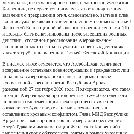
международное гуманитарное право, в частности, Женевские
Конвенции, не перестают применяться после подписания
заявления о прекращении огня, следовательно, взятые в плен
военнослужащие являются военнопленными согласно статье 4
Женевской Конвенции об обращении с военнопленными (III)
и должны быть репатриированы после завершения военных
действий. Уголовное преследование Азербайджаном
военнопленных только за их участие в военных действиях
является грубым нарушением Третьей Женевской Конвенции.
В письмах также отмечается, что Азербайджан затягивает
возвращение остальных военнослужащих и гражданских лиц,
попавших в азербайджанский плен во время и после
вооруженной агрессии против Республики Арцах,
развязанной 27 сентября 2020 года. Подчеркивается, что такая
позиция Азербайджана противоречит его же обязательствам
по полной имплементации трехстороннего заявления
согласно его букве и духу с целью залечивания ран,
оставленных кровавым конфликтом. Глава МИД Республики
Арцах призывает принять срочные меры для обеспечения
Азербайджаном имплементации Женевских Конвенций и
выполнения своих обязательств, взятых в рамках указанных