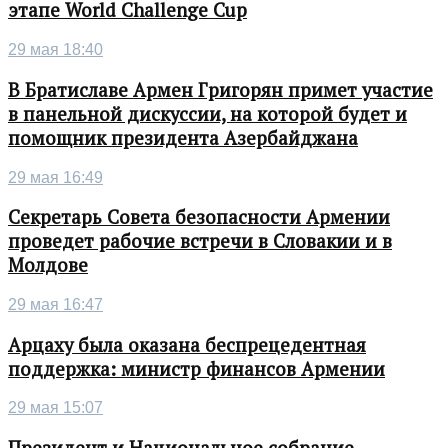
этапе World Challenge Cup
29 мая 18:40
В Братиславе Армен Григорян примет участие
в панельной дискуссии, на которой будет и
помощник президента Азербайджана
29 мая 16:49
Секретарь Совета безопасности Армении
проведет рабочие встречи в Словакии и в
Молдове
29 мая 16:47
Арцаху была оказана беспрецедентная
поддержка: министр финансов Армении
29 мая 15:07