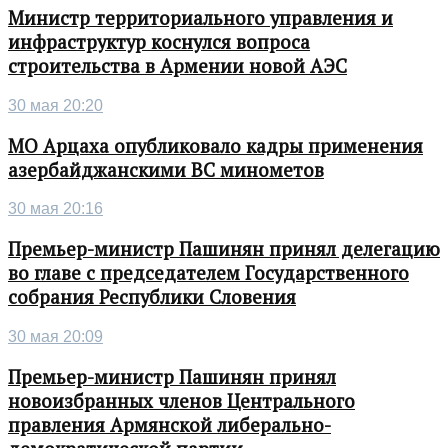
Министр территориального управления и
инфраструктур коснулся вопроса
строительства в Армении новой АЭС
30 мая 20:20
МО Арцаха опубликовало кадры применения
азербайджанскими ВС минометов
30 мая 20:16
Премьер-министр Пашинян принял делегацию
во главе с председателем Государственного
собрания Республики Словения
30 мая 20:09
Премьер-министр Пашинян принял
новоизбранных членов Центрального
правления Армянской либерально-