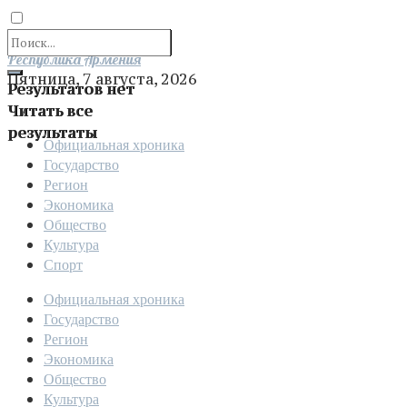
Отправить
Республика Армения
Пятница, 7 августа, 2026
Результатов нет
Читать все
результаты
Официальная хроника
Государство
Регион
Экономика
Общество
Культура
Спорт
Официальная хроника
Государство
Регион
Экономика
Общество
Культура