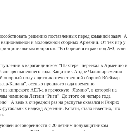
способствовать решению поставленных перед командой задач. А
”, национальной и молодежной сборных Армении. От тех игр у
о принципиальным вопросом: “В сборной я играю под №3, если
ступлений в карагандинском “Шахтере” переехал в Армению и
 16 января нынешнего года. Защитник Андре Чалишир сменил
кий опорный полузащитник отечественной сборной Вбеймар
асар-Капана”, осенью прошлого года временно
 из кипрского АЕЛ-а в греческую “Ламию”, в которой на
яды чемпиона Латвии “Риги”. До этого он четыре года
”. А ведь в очередной раз на распутье оказался и Генрих
 футбольных надежд Армении. Кстати, стало известно, что
н.
вующей договоренности с 20-летним полузащитником