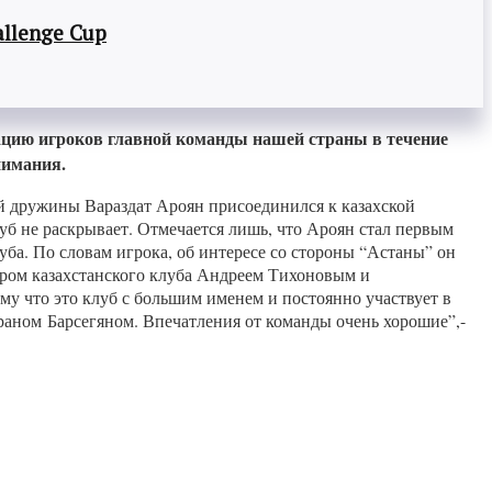
llenge Cup
ацию игроков главной команды нашей страны в течение
нимания.
й дружины Вараздат Ароян присоединился к казахской
уб не раскрывает. Отмечается лишь, что Ароян стал первым
уба. По словам игрока, об интересе со стороны “Астаны” он
нером казахстанского клуба Андреем Тихоновым и
у что это клуб с большим именем и постоянно участвует в
граном Барсегяном. Впечатления от команды очень хорошие”,-