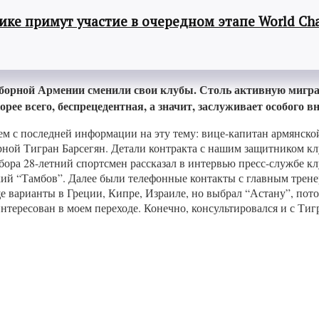
ке примут участие в очередном этапе World Cha
сборной Армении сменили свои клубы. Столь активную мигр
рее всего, беспрецедентная, а значит, заслуживает особого в
м с последней информации на эту тему: вице-капитан армянско
орной Тигран Барсегян. Детали контракта с нашим защитником кл
ора 28-летний спортсмен рассказал в интервью пресс-службе кл
йский “Тамбов”. Далее были телефонные контакты с главным тре
варианты в Греции, Кипре, Израиле, но выбрал “Астану”, потом
интересован в моем переходе. Конечно, консультировался и с Ти