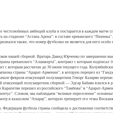
урсе честолюбивых амбиций клуба и постарается в каждом матче 
ь на стадионе “Астана Арена”: в составе ереванского “Пюника
изнался также, что номер футболки не является для него особ
роков нашей сборной. Вратарь Давид Юрченко по завершении вы
страны ереванского “Алашкерта”, контракт с которым подписал
акт с которым рассчитан до 30 июня текущего года. Колумбийс
емпиона страны “Арарат-Армении”, в которую перешел из “Гандз
ачале февраля атакующий полузащитник Геворг Казарян перешел
гой атакующий полузащитник сборной — Эдгар Бабаян влился в р
Карапетян перешел из российского “Тамбова” в “Арарат-Армению
вентус”. Словом, мы наблюдаем “великое переселение” основных
тр в казахском “Атырау”, которую тренирует его тезка Восканя
. Федерация футбола страны сообщила о достижении соответст