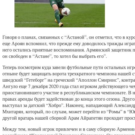
Говоря о планах, связанных с “Астаной”, он отметил, что в к
еще Ароян вспомнил, что прежде ему доводилось трижды играт
него остались приятные воспоминания. Армянский защитник пр
он свободен в “Астане”, то хотел бы выбрать его”.
Теперь посмотрим куда завели футбольные пути остальных иг
отныне будет защищать ворота трехкратного чемпиона нашей 
шведский “Гетеборг” на греческий “Аполлон Смирнис”, контр
Ангуло еще 7 декабря 2020 года стал игроком действующего ч
приостановившего участие в республиканском чемпионате. В н
правах аренды будет задействован до конца этого сезона. Дру
выступал за датский “Хобро”. Наконец, нападающий Александр 
Мхитарян, который, по слухам, может перейти из “Ромы” в “Ю
другой вратарь нашей сборной Арам Айрапетян проходит просмо
Между тем, новый игрок привлечен и в саму сборную Армении