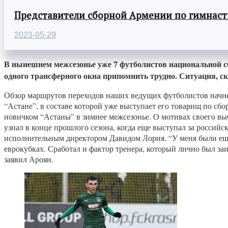
Представители сборной Армении по гимнасти
2023-05-29
В нынешнем межсезонье уже 7 футболистов национальной 
одного трансферного окна припомнить трудно. Ситуация, ско
Обзор маршрутов переходов наших ведущих футболистов начне
“Астане”, в составе которой уже выступает его товарищ по сб
новичком “Астаны” в зимнее межсезонье. О мотивах своего выб
узнал в конце прошлого сезона, когда еще выступал за росси
исполнительным директором Давидом Лория. “У меня были еще 
еврокубках. Сработал и фактор тренера, который лично был за
заявил Ароян.