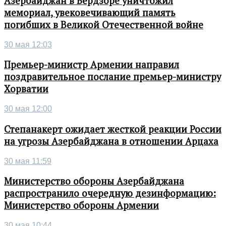
Азербайджан в Бердзоре уничтожил
мемориал, увековечивающий память
погибших в Великой Отечественной войне
30 мая 12:03
Премьер-министр Армении направил
поздравительное послание премьер-министру
Хорватии
30 мая 12:00
Степанакерт ожидает жесткой реакции России
на угрозы Азербайджана в отношении Арцаха
30 мая 11:59
Министерство обороны Азербайджана
распространило очередную дезинформацию:
Министерство обороны Армении
30 мая 10:44