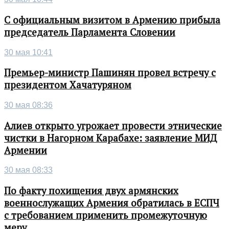
С официальным визитом в Армению прибыла
председатель Парламента Словении
30 мая 10:41
Премьер-министр Пашинян провел встречу с
президентом Хачатуряном
30 мая 08:36
Алиев открыто угрожает провести этнические
чистки в Нагорном Карабахе: заявление МИД
Армении
30 мая 08:33
По факту похищения двух армянских
военнослужащих Армения обратилась в ЕСПЧ
с требованием применить промежуточную
меру