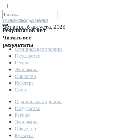
Отправить
Республика Армения
Четверг, 6 августа, 2026
Результатов нет
Читать все
результаты
Официальная хроника
Государство
Регион
Экономика
Общество
Культура
Спорт
Официальная хроника
Государство
Регион
Экономика
Общество
Культура