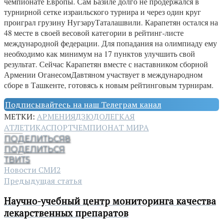
чемпионате Европы. Сам Базиле долго не продержался в
турнирной сетке израильского турнира и через один круг
проиграл грузину НугзаруТаталашвили. Карапетян остался на
48 месте в своей весовой категории в рейтинг-листе
международной федерации. Для попадания на олимпиаду ему
необходимо как минимум на 17 пунктов улучшить свой
результат. Сейчас Карапетян вместе с наставником сборной
Армении ОганесомДавтяном участвует в международном
сборе в Ташкенте, готовясь к новым рейтинговым турнирам.
Подписывайтесь на наш Телеграм канал
МЕТКИ:
АРМЕНИЯ
ДЗЮДО
ЛЕГКАЯ
АТЛЕТИКА
СПОРТ
ЧЕМПИОНАТ МИРА
ПОДЕЛИТЬСЯ
8
ПОДЕЛИТЬСЯ
ТВИТ
5
Новости СМИ2
Предыдущая статья
Научно-учебный центр мониторинга качества
лекарственных препаратов