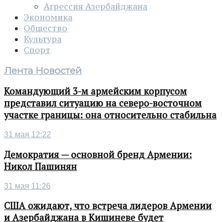
Агрессия Азербайджана
Экономика
Общество
Культура
Спорт
Лента Новостей
Командующий 3-м армейским корпусом
представил ситуацию на северо-восточном
участке границы: она относительно стабильна
31 мая 12:22
Демократия — основной бренд Армении:
Никол Пашинян
31 мая 11:26
США ожидают, что встреча лидеров Армении
и Азербайджана в Кишиневе будет