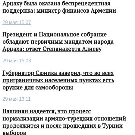
Арцаху была оказана беспрецедентная
поддержка: министр финансов Армении
29 мая 15:07
Президент и Национальное собрание
обладают первичным мандатом народа
Арцаха: ответ Степанакерта Алиеву
29 мая 15:03
Губернатор Сюника заверил, что во всех
приграничных населенных пунктах есть
оружие для самообороны
29 мая 13:11
Пашинян надеется, что процесс
нормализации армяно-турецких отношений
продолжится и после прошедших в Турции
выборов