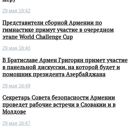
29 мая 18:42
Представители сборной Армении по
гимнастике примут участие в очередном
этапе World Challenge Cup
29 мая 18:40
В Братиславе Армен Григорян примет участие
в панельной дискуссии, на которой будет и
помощник президента Азербайджана
29 мая 16:49
Секретарь Совета безопасности Армении
проведет рабочие встречи в Словакии и в
Молдове
29 мая 16:47