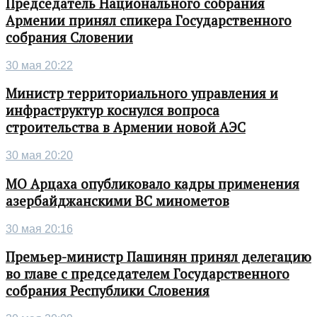
Председатель Национального собрания
Армении принял спикера Государственного
собрания Словении
30 мая 20:22
Министр территориального управления и
инфраструктур коснулся вопроса
строительства в Армении новой АЭС
30 мая 20:20
МО Арцаха опубликовало кадры применения
азербайджанскими ВС минометов
30 мая 20:16
Премьер-министр Пашинян принял делегацию
во главе с председателем Государственного
собрания Республики Словения